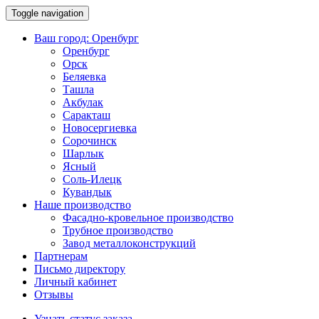
Toggle navigation
Ваш город:
Оренбург
Оренбург
Орск
Беляевка
Ташла
Акбулак
Саракташ
Новосергиевка
Сорочинск
Шарлык
Ясный
Соль-Илецк
Кувандык
Наше производство
Фасадно-кровельное производство
Трубное производство
Завод металлоконструкций
Партнерам
Письмо директору
Личный кабинет
Отзывы
Узнать статус заказа