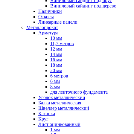
Виниловый сайдинг под брус
Виниловый сайдинг под дерево
Наличники
Откосы
Линеарные панели
Металлопрокат
Арматура
10 мм
11,7 метров
12 мм
14 мм
16 мм
18 мм
20 мм
6 метров
6 мм
8 мм
для ленточного фундамента
Уголок металлический
Балка металлическая
Швеллер металлический
Катанка
Круг
Лист оцинкованный
1 мм