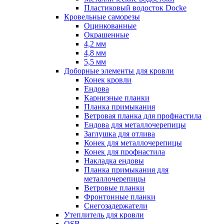
Пластиковый водосток Docke
Кровельные саморезы
Оцинкованные
Окрашенные
4,2 мм
4,8 мм
5,5 мм
Доборные элементы для кровли
Конек кровли
Ендова
Карнизные планки
Планка примыкания
Ветровая планка для профнастила
Ендова для металлочерепицы
Заглушка для отлива
Конек для металлочерепицы
Конек для профнастила
Накладка ендовы
Планка примыкания для
металлочерепицы
Ветровые планки
Фронтонные планки
Снегозадержатели
Утеплитель для кровли
OSB