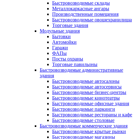
Быстровозводимые склады
Металлокаркасные ангары
Производственные помещения
Быстровозводимые овощехранилища
Торговые здания
Модульные здания
Бытовки
Автомойки
Гаражи
ФАПы
Посты охраны
Торговые павильоны
Быстровозводимые административные
здания
Быстровозводимые автосалоны
Быстровозводимые автосервисы
Быстровозводимые бизнес-центры
Быстровозводимые кинотеатры
Быстровозводимые офисные здания
Быстровозводимые паркинги
Быстровозводимые рестораны и кафе
Быстровозводимые столовые
Быстровозводимые коммерческие здания
Быстровозводимые крытые рынки
Быстровозводимые магазины