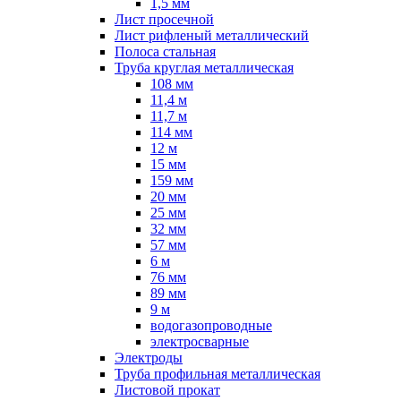
1,5 мм
Лист просечной
Лист рифленый металлический
Полоса стальная
Труба круглая металлическая
108 мм
11,4 м
11,7 м
114 мм
12 м
15 мм
159 мм
20 мм
25 мм
32 мм
57 мм
6 м
76 мм
89 мм
9 м
водогазопроводные
электросварные
Электроды
Труба профильная металлическая
Листовой прокат