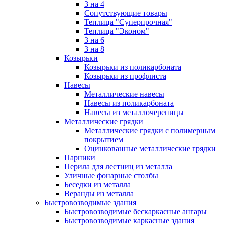
3 на 4
Сопутствующие товары
Теплица "Суперпрочная"
Теплица "Эконом"
3 на 6
3 на 8
Козырьки
Козырьки из поликарбоната
Козырьки из профлиста
Навесы
Металлические навесы
Навесы из поликарбоната
Навесы из металлочерепицы
Металлические грядки
Металлические грядки с полимерным
покрытием
Оцинкованные металлические грядки
Парники
Перила для лестниц из металла
Уличные фонарные столбы
Беседки из металла
Веранды из металла
Быстровозводимые здания
Быстровозводимые бескаркасные ангары
Быстровозводимые каркасные здания