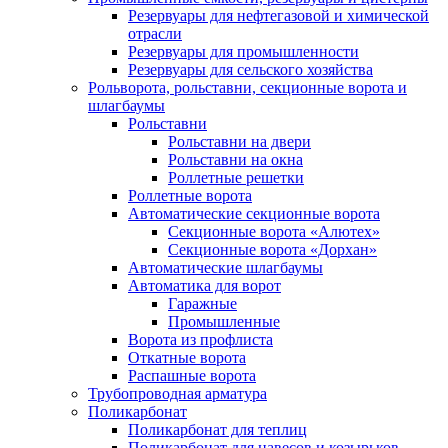
Резервуары для нефтегазовой и химической
отрасли
Резервуары для промышленности
Резервуары для сельского хозяйства
Рольворота, рольставни, секционные ворота и
шлагбаумы
Рольставни
Рольставни на двери
Рольставни на окна
Роллетные решетки
Роллетные ворота
Автоматические секционные ворота
Секционные ворота «Алютех»
Секционные ворота «Дорхан»
Автоматические шлагбаумы
Автоматика для ворот
Гаражные
Промышленные
Ворота из профлиста
Откатные ворота
Распашные ворота
Трубопроводная арматура
Поликарбонат
Поликарбонат для теплиц
Поликарбонат для навесов и козырьков