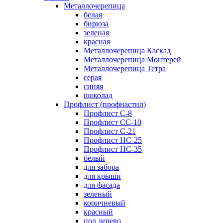
Металлочерепица
белая
бирюза
зеленая
красная
Металлочерепица Каскад
Металлочерепица Монтерей
Металлочерепица Тетра
серая
синяя
шоколад
Профлист (профнастил)
Профлист С-8
Профлист СС-10
Профлист C-21
Профлист НС-25
Профлист НС-35
белый
для забора
для крыши
для фасада
зеленый
коричневый
красный
под дерево