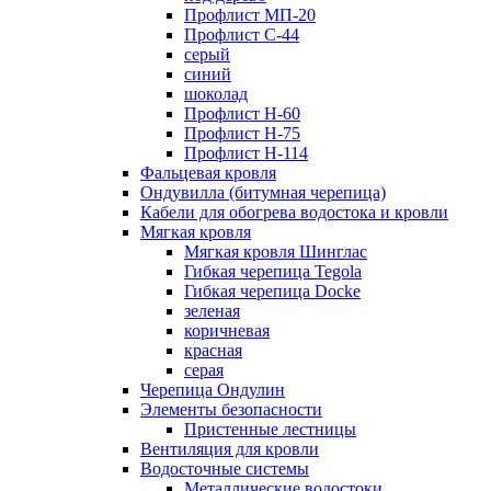
Профлист МП-20
Профлист С-44
серый
синий
шоколад
Профлист Н-60
Профлист Н-75
Профлист H-114
Фальцевая кровля
Ондувилла (битумная черепица)
Кабели для обогрева водостока и кровли
Мягкая кровля
Мягкая кровля Шинглас
Гибкая черепица Tegola
Гибкая черепица Docke
зеленая
коричневая
красная
серая
Черепица Ондулин
Элементы безопасности
Пристенные лестницы
Вентиляция для кровли
Водосточные системы
Металлические водостоки