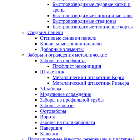
Быстровозводимые ледовые катки и
арены
Быстровозводимые спортивные залы
Быстровозводимые стадионы
Быстровозводимые теннисные корты
Сэндвич-панели
Стеновые сэндвич панели
Кровельные сэндвич-панели
Доборные элементы
Заборы и ограждения металлические
Заборы из профлиста
Профлист некондиция
Штакетник
Металлический штакетник Корса
Металлический штакетник Ривьера
3d заборы
Модульные ограждения
Заборы из профильной трубы
Заборы-жалюзи
Фотозаборы
Ворота
Заборы из поликарбоната
Навершия
Калитки
Промышленные ёмкости, резервуары и цистерны