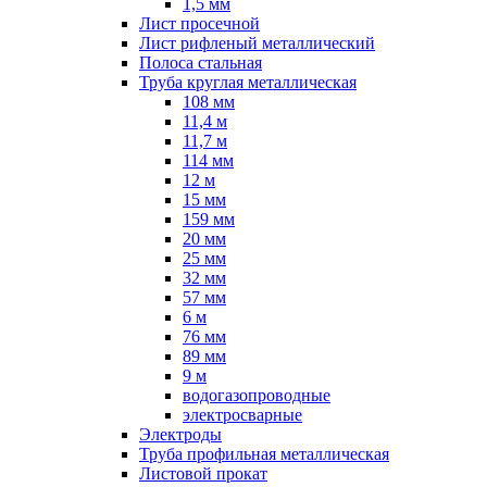
1,5 мм
Лист просечной
Лист рифленый металлический
Полоса стальная
Труба круглая металлическая
108 мм
11,4 м
11,7 м
114 мм
12 м
15 мм
159 мм
20 мм
25 мм
32 мм
57 мм
6 м
76 мм
89 мм
9 м
водогазопроводные
электросварные
Электроды
Труба профильная металлическая
Листовой прокат