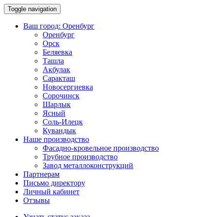
Toggle navigation
Ваш город:
Оренбург
Оренбург
Орск
Беляевка
Ташла
Акбулак
Саракташ
Новосергиевка
Сорочинск
Шарлык
Ясный
Соль-Илецк
Кувандык
Наше производство
Фасадно-кровельное производство
Трубное производство
Завод металлоконструкций
Партнерам
Письмо директору
Личный кабинет
Отзывы
Узнать статус заказа