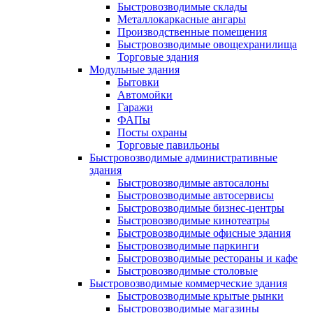
Быстровозводимые склады
Металлокаркасные ангары
Производственные помещения
Быстровозводимые овощехранилища
Торговые здания
Модульные здания
Бытовки
Автомойки
Гаражи
ФАПы
Посты охраны
Торговые павильоны
Быстровозводимые административные
здания
Быстровозводимые автосалоны
Быстровозводимые автосервисы
Быстровозводимые бизнес-центры
Быстровозводимые кинотеатры
Быстровозводимые офисные здания
Быстровозводимые паркинги
Быстровозводимые рестораны и кафе
Быстровозводимые столовые
Быстровозводимые коммерческие здания
Быстровозводимые крытые рынки
Быстровозводимые магазины