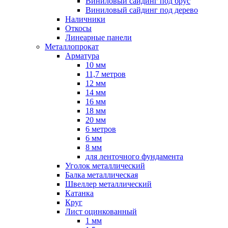
Виниловый сайдинг под брус
Виниловый сайдинг под дерево
Наличники
Откосы
Линеарные панели
Металлопрокат
Арматура
10 мм
11,7 метров
12 мм
14 мм
16 мм
18 мм
20 мм
6 метров
6 мм
8 мм
для ленточного фундамента
Уголок металлический
Балка металлическая
Швеллер металлический
Катанка
Круг
Лист оцинкованный
1 мм