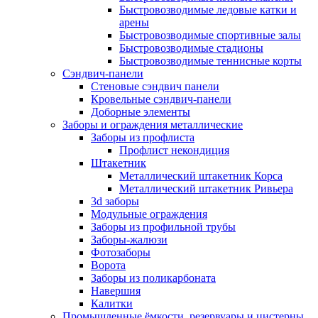
Быстровозводимые ледовые катки и
арены
Быстровозводимые спортивные залы
Быстровозводимые стадионы
Быстровозводимые теннисные корты
Сэндвич-панели
Стеновые сэндвич панели
Кровельные сэндвич-панели
Доборные элементы
Заборы и ограждения металлические
Заборы из профлиста
Профлист некондиция
Штакетник
Металлический штакетник Корса
Металлический штакетник Ривьера
3d заборы
Модульные ограждения
Заборы из профильной трубы
Заборы-жалюзи
Фотозаборы
Ворота
Заборы из поликарбоната
Навершия
Калитки
Промышленные ёмкости, резервуары и цистерны