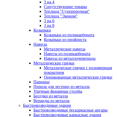
3 на 4
Сопутствующие товары
Теплица "Суперпрочная"
Теплица "Эконом"
3 на 6
3 на 8
Козырьки
Козырьки из поликарбоната
Козырьки из профлиста
Навесы
Металлические навесы
Навесы из поликарбоната
Навесы из металлочерепицы
Металлические грядки
Металлические грядки с полимерным
покрытием
Оцинкованные металлические грядки
Парники
Перила для лестниц из металла
Уличные фонарные столбы
Беседки из металла
Веранды из металла
Быстровозводимые здания
Быстровозводимые бескаркасные ангары
Быстровозводимые каркасные здания