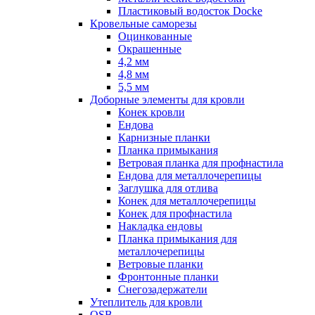
Пластиковый водосток Docke
Кровельные саморезы
Оцинкованные
Окрашенные
4,2 мм
4,8 мм
5,5 мм
Доборные элементы для кровли
Конек кровли
Ендова
Карнизные планки
Планка примыкания
Ветровая планка для профнастила
Ендова для металлочерепицы
Заглушка для отлива
Конек для металлочерепицы
Конек для профнастила
Накладка ендовы
Планка примыкания для
металлочерепицы
Ветровые планки
Фронтонные планки
Снегозадержатели
Утеплитель для кровли
OSB