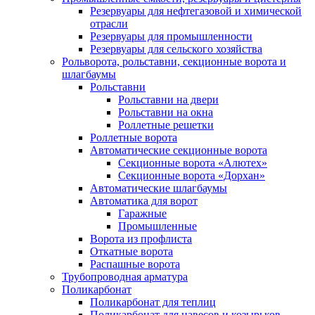
Резервуары для нефтегазовой и химической
отрасли
Резервуары для промышленности
Резервуары для сельского хозяйства
Рольворота, рольставни, секционные ворота и
шлагбаумы
Рольставни
Рольставни на двери
Рольставни на окна
Роллетные решетки
Роллетные ворота
Автоматические секционные ворота
Секционные ворота «Алютех»
Секционные ворота «Дорхан»
Автоматические шлагбаумы
Автоматика для ворот
Гаражные
Промышленные
Ворота из профлиста
Откатные ворота
Распашные ворота
Трубопроводная арматура
Поликарбонат
Поликарбонат для теплиц
Поликарбонат для навесов и козырьков