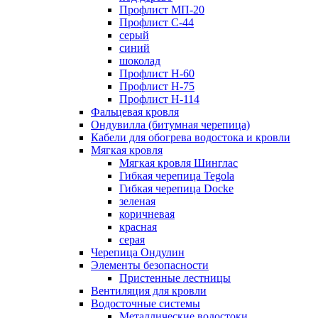
Профлист МП-20
Профлист С-44
серый
синий
шоколад
Профлист Н-60
Профлист Н-75
Профлист H-114
Фальцевая кровля
Ондувилла (битумная черепица)
Кабели для обогрева водостока и кровли
Мягкая кровля
Мягкая кровля Шинглас
Гибкая черепица Tegola
Гибкая черепица Docke
зеленая
коричневая
красная
серая
Черепица Ондулин
Элементы безопасности
Пристенные лестницы
Вентиляция для кровли
Водосточные системы
Металлические водостоки