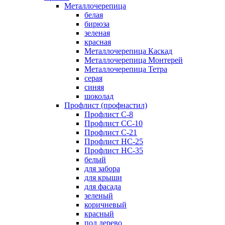
Металлочерепица
белая
бирюза
зеленая
красная
Металлочерепица Каскад
Металлочерепица Монтерей
Металлочерепица Тетра
серая
синяя
шоколад
Профлист (профнастил)
Профлист С-8
Профлист СС-10
Профлист C-21
Профлист НС-25
Профлист НС-35
белый
для забора
для крыши
для фасада
зеленый
коричневый
красный
под дерево