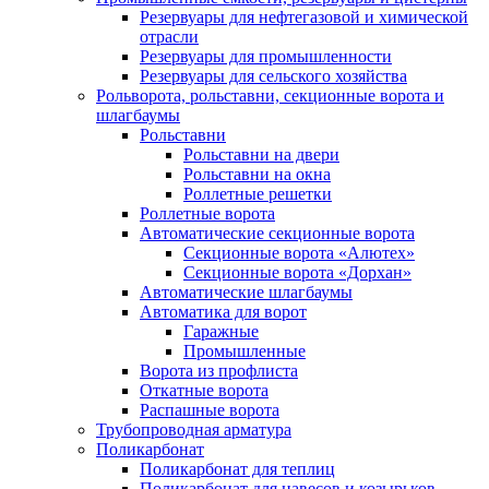
Резервуары для нефтегазовой и химической
отрасли
Резервуары для промышленности
Резервуары для сельского хозяйства
Рольворота, рольставни, секционные ворота и
шлагбаумы
Рольставни
Рольставни на двери
Рольставни на окна
Роллетные решетки
Роллетные ворота
Автоматические секционные ворота
Секционные ворота «Алютех»
Секционные ворота «Дорхан»
Автоматические шлагбаумы
Автоматика для ворот
Гаражные
Промышленные
Ворота из профлиста
Откатные ворота
Распашные ворота
Трубопроводная арматура
Поликарбонат
Поликарбонат для теплиц
Поликарбонат для навесов и козырьков