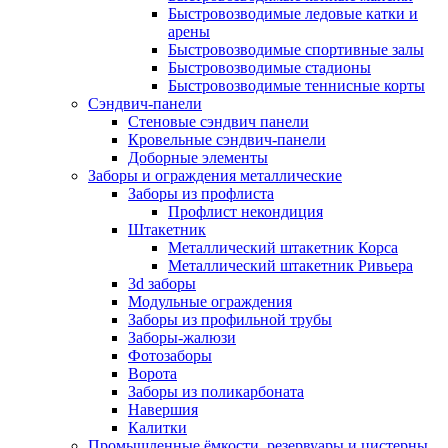
Быстровозводимые ледовые катки и
арены
Быстровозводимые спортивные залы
Быстровозводимые стадионы
Быстровозводимые теннисные корты
Сэндвич-панели
Стеновые сэндвич панели
Кровельные сэндвич-панели
Доборные элементы
Заборы и ограждения металлические
Заборы из профлиста
Профлист некондиция
Штакетник
Металлический штакетник Корса
Металлический штакетник Ривьера
3d заборы
Модульные ограждения
Заборы из профильной трубы
Заборы-жалюзи
Фотозаборы
Ворота
Заборы из поликарбоната
Навершия
Калитки
Промышленные ёмкости, резервуары и цистерны