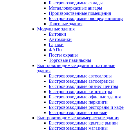
Быстровозводимые склады
Металлокаркасные ангары
Производственные помещения
Быстровозводимые овощехранилища
Торговые здания
Модульные здания
Бытовки
Автомойки
Гаражи
ФАПы
Посты охраны
Торговые павильоны
Быстровозводимые административные
здания
Быстровозводимые автосалоны
Быстровозводимые автосервисы
Быстровозводимые бизнес-центры
Быстровозводимые кинотеатры
Быстровозводимые офисные здания
Быстровозводимые паркинги
Быстровозводимые рестораны и кафе
Быстровозводимые столовые
Быстровозводимые коммерческие здания
Быстровозводимые крытые рынки
Быстровозводимые магазины