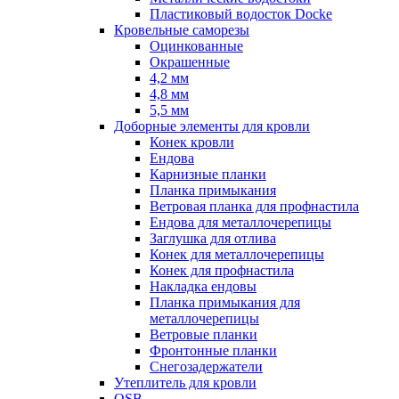
Пластиковый водосток Docke
Кровельные саморезы
Оцинкованные
Окрашенные
4,2 мм
4,8 мм
5,5 мм
Доборные элементы для кровли
Конек кровли
Ендова
Карнизные планки
Планка примыкания
Ветровая планка для профнастила
Ендова для металлочерепицы
Заглушка для отлива
Конек для металлочерепицы
Конек для профнастила
Накладка ендовы
Планка примыкания для
металлочерепицы
Ветровые планки
Фронтонные планки
Снегозадержатели
Утеплитель для кровли
OSB