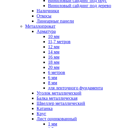
Виниловый сайдинг под брус
Виниловый сайдинг под дерево
Наличники
Откосы
Линеарные панели
Металлопрокат
Арматура
10 мм
11,7 метров
12 мм
14 мм
16 мм
18 мм
20 мм
6 метров
6 мм
8 мм
для ленточного фундамента
Уголок металлический
Балка металлическая
Швеллер металлический
Катанка
Круг
Лист оцинкованный
1 мм