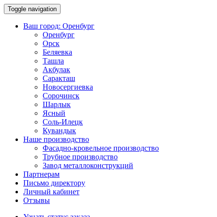
Toggle navigation
Ваш город:
Оренбург
Оренбург
Орск
Беляевка
Ташла
Акбулак
Саракташ
Новосергиевка
Сорочинск
Шарлык
Ясный
Соль-Илецк
Кувандык
Наше производство
Фасадно-кровельное производство
Трубное производство
Завод металлоконструкций
Партнерам
Письмо директору
Личный кабинет
Отзывы
Узнать статус заказа