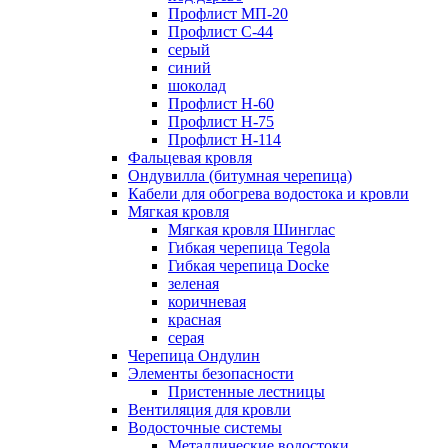
Профлист МП-20
Профлист С-44
серый
синий
шоколад
Профлист Н-60
Профлист Н-75
Профлист H-114
Фальцевая кровля
Ондувилла (битумная черепица)
Кабели для обогрева водостока и кровли
Мягкая кровля
Мягкая кровля Шинглас
Гибкая черепица Tegola
Гибкая черепица Docke
зеленая
коричневая
красная
серая
Черепица Ондулин
Элементы безопасности
Пристенные лестницы
Вентиляция для кровли
Водосточные системы
Металлические водостоки