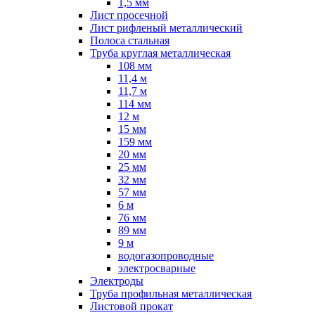
1,5 мм
Лист просечной
Лист рифленый металлический
Полоса стальная
Труба круглая металлическая
108 мм
11,4 м
11,7 м
114 мм
12 м
15 мм
159 мм
20 мм
25 мм
32 мм
57 мм
6 м
76 мм
89 мм
9 м
водогазопроводные
электросварные
Электроды
Труба профильная металлическая
Листовой прокат