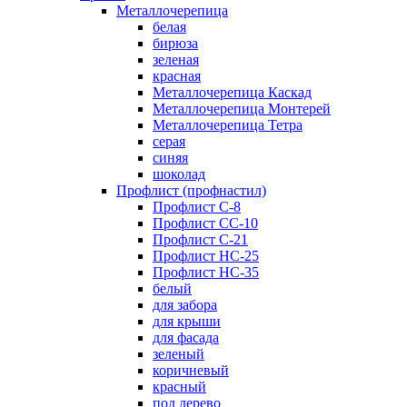
Металлочерепица
белая
бирюза
зеленая
красная
Металлочерепица Каскад
Металлочерепица Монтерей
Металлочерепица Тетра
серая
синяя
шоколад
Профлист (профнастил)
Профлист С-8
Профлист СС-10
Профлист C-21
Профлист НС-25
Профлист НС-35
белый
для забора
для крыши
для фасада
зеленый
коричневый
красный
под дерево