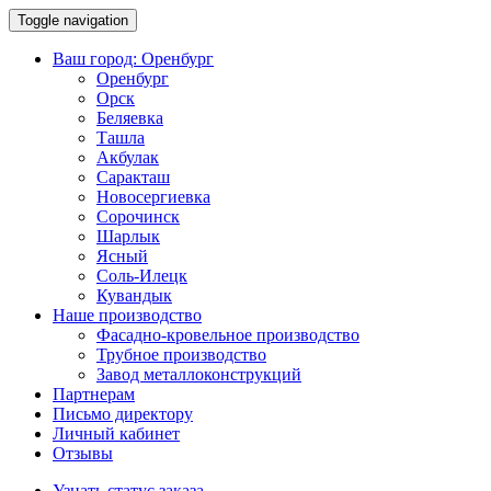
Toggle navigation
Ваш город:
Оренбург
Оренбург
Орск
Беляевка
Ташла
Акбулак
Саракташ
Новосергиевка
Сорочинск
Шарлык
Ясный
Соль-Илецк
Кувандык
Наше производство
Фасадно-кровельное производство
Трубное производство
Завод металлоконструкций
Партнерам
Письмо директору
Личный кабинет
Отзывы
Узнать статус заказа