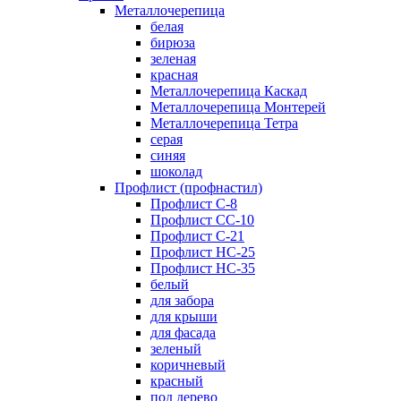
Металлочерепица
белая
бирюза
зеленая
красная
Металлочерепица Каскад
Металлочерепица Монтерей
Металлочерепица Тетра
серая
синяя
шоколад
Профлист (профнастил)
Профлист С-8
Профлист СС-10
Профлист C-21
Профлист НС-25
Профлист НС-35
белый
для забора
для крыши
для фасада
зеленый
коричневый
красный
под дерево