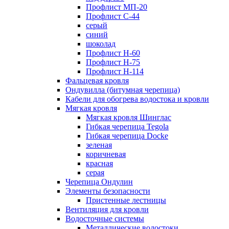
Профлист МП-20
Профлист С-44
серый
синий
шоколад
Профлист Н-60
Профлист Н-75
Профлист H-114
Фальцевая кровля
Ондувилла (битумная черепица)
Кабели для обогрева водостока и кровли
Мягкая кровля
Мягкая кровля Шинглас
Гибкая черепица Tegola
Гибкая черепица Docke
зеленая
коричневая
красная
серая
Черепица Ондулин
Элементы безопасности
Пристенные лестницы
Вентиляция для кровли
Водосточные системы
Металлические водостоки