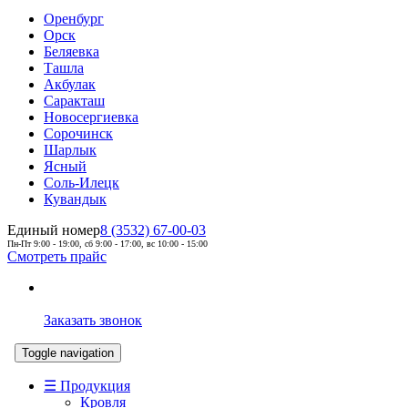
Оренбург
Орск
Беляевка
Ташла
Акбулак
Саракташ
Новосергиевка
Сорочинск
Шарлык
Ясный
Соль-Илецк
Кувандык
Единый номер
8 (3532) 67-00-03
Пн-Пт 9:00 - 19:00, сб 9:00 - 17:00, вс 10:00 - 15:00
Смотреть прайс
Заказать звонок
Toggle navigation
☰ Продукция
Кровля