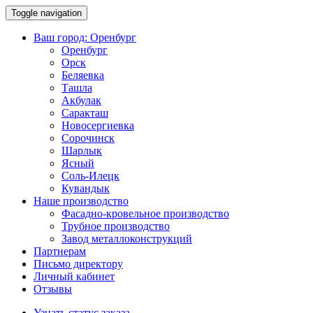
Toggle navigation
Ваш город:
Оренбург
Оренбург
Орск
Беляевка
Ташла
Акбулак
Саракташ
Новосергиевка
Сорочинск
Шарлык
Ясный
Соль-Илецк
Кувандык
Наше производство
Фасадно-кровельное производство
Трубное производство
Завод металлоконструкций
Партнерам
Письмо директору
Личный кабинет
Отзывы
Узнать статус заказа