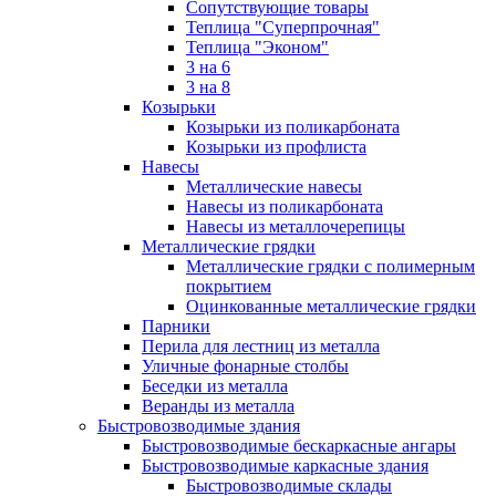
Сопутствующие товары
Теплица "Суперпрочная"
Теплица "Эконом"
3 на 6
3 на 8
Козырьки
Козырьки из поликарбоната
Козырьки из профлиста
Навесы
Металлические навесы
Навесы из поликарбоната
Навесы из металлочерепицы
Металлические грядки
Металлические грядки с полимерным
покрытием
Оцинкованные металлические грядки
Парники
Перила для лестниц из металла
Уличные фонарные столбы
Беседки из металла
Веранды из металла
Быстровозводимые здания
Быстровозводимые бескаркасные ангары
Быстровозводимые каркасные здания
Быстровозводимые склады