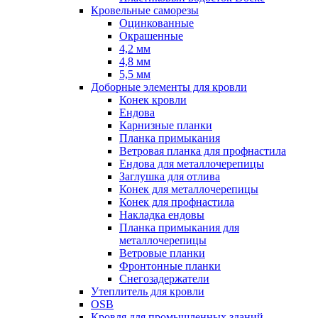
Кровельные саморезы
Оцинкованные
Окрашенные
4,2 мм
4,8 мм
5,5 мм
Доборные элементы для кровли
Конек кровли
Ендова
Карнизные планки
Планка примыкания
Ветровая планка для профнастила
Ендова для металлочерепицы
Заглушка для отлива
Конек для металлочерепицы
Конек для профнастила
Накладка ендовы
Планка примыкания для
металлочерепицы
Ветровые планки
Фронтонные планки
Снегозадержатели
Утеплитель для кровли
OSB
Кровля для промышленных зданий