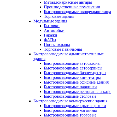
Металлокаркасные ангары
Производственные помещения
Быстровозводимые овощехранилища
Торговые здания
Модульные здания
Бытовки
Автомойки
Гаражи
ФАПы
Посты охраны
Торговые павильоны
Быстровозводимые административные
здания
Быстровозводимые автосалоны
Быстровозводимые автосервисы
Быстровозводимые бизнес-центры
Быстровозводимые кинотеатры
Быстровозводимые офисные здания
Быстровозводимые паркинги
Быстровозводимые рестораны и кафе
Быстровозводимые столовые
Быстровозводимые коммерческие здания
Быстровозводимые крытые рынки
Быстровозводимые магазины
Быстровозводимые торговые