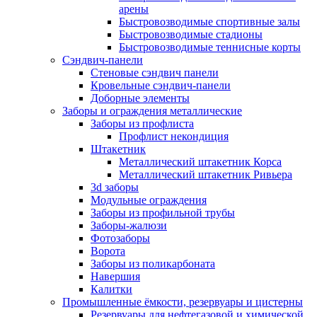
арены
Быстровозводимые спортивные залы
Быстровозводимые стадионы
Быстровозводимые теннисные корты
Сэндвич-панели
Стеновые сэндвич панели
Кровельные сэндвич-панели
Доборные элементы
Заборы и ограждения металлические
Заборы из профлиста
Профлист некондиция
Штакетник
Металлический штакетник Корса
Металлический штакетник Ривьера
3d заборы
Модульные ограждения
Заборы из профильной трубы
Заборы-жалюзи
Фотозаборы
Ворота
Заборы из поликарбоната
Навершия
Калитки
Промышленные ёмкости, резервуары и цистерны
Резервуары для нефтегазовой и химической