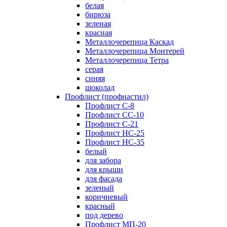
белая
бирюза
зеленая
красная
Металлочерепица Каскад
Металлочерепица Монтерей
Металлочерепица Тетра
серая
синяя
шоколад
Профлист (профнастил)
Профлист С-8
Профлист СС-10
Профлист C-21
Профлист НС-25
Профлист НС-35
белый
для забора
для крыши
для фасада
зеленый
коричневый
красный
под дерево
Профлист МП-20