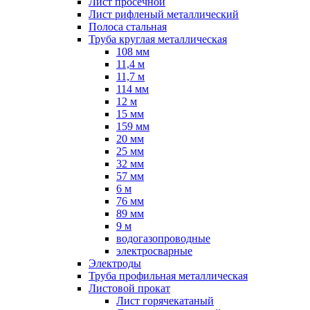
Лист просечной
Лист рифленый металлический
Полоса стальная
Труба круглая металлическая
108 мм
11,4 м
11,7 м
114 мм
12 м
15 мм
159 мм
20 мм
25 мм
32 мм
57 мм
6 м
76 мм
89 мм
9 м
водогазопроводные
электросварные
Электроды
Труба профильная металлическая
Листовой прокат
Лист горячекатаный