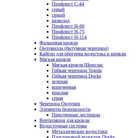
Профлист С-44
серый
синий
шоколад
Профлист Н-60
Профлист Н-75
Профлист H-114
Фальцевая кровля
Ондувилла (битумная черепица)
Кабели для обогрева водостока и кровли
Мягкая кровля
Мягкая кровля Шинглас
Гибкая черепица Tegola
Гибкая черепица Docke
зеленая
коричневая
красная
серая
Черепица Ондулин
Элементы безопасности
Пристенные лестницы
Вентиляция для кровли
Водосточные системы
Металлические водостоки
Пластиковый водосток Docke