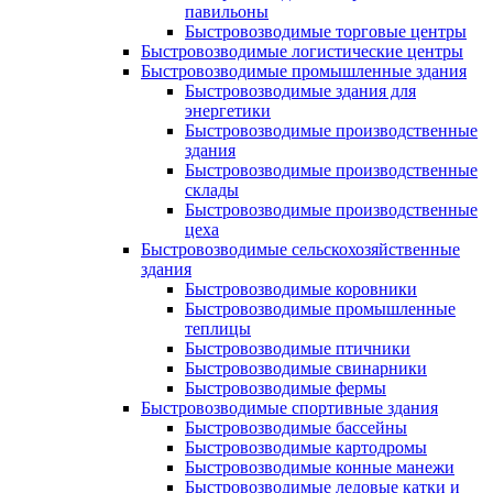
павильоны
Быстровозводимые торговые центры
Быстровозводимые логистические центры
Быстровозводимые промышленные здания
Быстровозводимые здания для
энергетики
Быстровозводимые производственные
здания
Быстровозводимые производственные
склады
Быстровозводимые производственные
цеха
Быстровозводимые сельскохозяйственные
здания
Быстровозводимые коровники
Быстровозводимые промышленные
теплицы
Быстровозводимые птичники
Быстровозводимые свинарники
Быстровозводимые фермы
Быстровозводимые спортивные здания
Быстровозводимые бассейны
Быстровозводимые картодромы
Быстровозводимые конные манежи
Быстровозводимые ледовые катки и