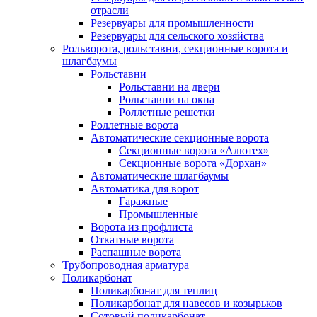
отрасли
Резервуары для промышленности
Резервуары для сельского хозяйства
Рольворота, рольставни, секционные ворота и
шлагбаумы
Рольставни
Рольставни на двери
Рольставни на окна
Роллетные решетки
Роллетные ворота
Автоматические секционные ворота
Секционные ворота «Алютех»
Секционные ворота «Дорхан»
Автоматические шлагбаумы
Автоматика для ворот
Гаражные
Промышленные
Ворота из профлиста
Откатные ворота
Распашные ворота
Трубопроводная арматура
Поликарбонат
Поликарбонат для теплиц
Поликарбонат для навесов и козырьков
Сотовый поликарбонат