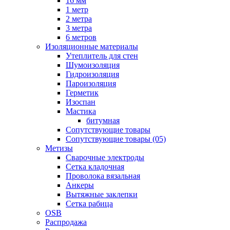
16 мм
1 метр
2 метра
3 метра
6 метров
Изоляционные материалы
Утеплитель для стен
Шумоизоляция
Гидроизоляция
Пароизоляция
Герметик
Изоспан
Мастика
битумная
Сопутствующие товары
Сопутствующие товары (05)
Метизы
Сварочные электроды
Сетка кладочная
Проволока вязальная
Анкеры
Вытяжные заклепки
Сетка рабица
OSB
Распродажа