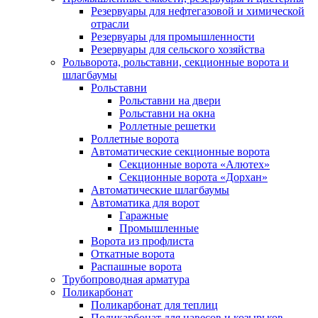
Резервуары для нефтегазовой и химической
отрасли
Резервуары для промышленности
Резервуары для сельского хозяйства
Рольворота, рольставни, секционные ворота и
шлагбаумы
Рольставни
Рольставни на двери
Рольставни на окна
Роллетные решетки
Роллетные ворота
Автоматические секционные ворота
Секционные ворота «Алютех»
Секционные ворота «Дорхан»
Автоматические шлагбаумы
Автоматика для ворот
Гаражные
Промышленные
Ворота из профлиста
Откатные ворота
Распашные ворота
Трубопроводная арматура
Поликарбонат
Поликарбонат для теплиц
Поликарбонат для навесов и козырьков