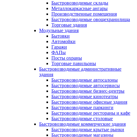
Быстровозводимые склады
Металлокаркасные ангары
Производственные помещения
Быстровозводимые овощехранилища
Торговые здания
Модульные здания
Бытовки
Автомойки
Гаражи
ФАПы
Посты охраны
Торговые павильоны
Быстровозводимые административные
здания
Быстровозводимые автосалоны
Быстровозводимые автосервисы
Быстровозводимые бизнес-центры
Быстровозводимые кинотеатры
Быстровозводимые офисные здания
Быстровозводимые паркинги
Быстровозводимые рестораны и кафе
Быстровозводимые столовые
Быстровозводимые коммерческие здания
Быстровозводимые крытые рынки
Быстровозводимые магазины