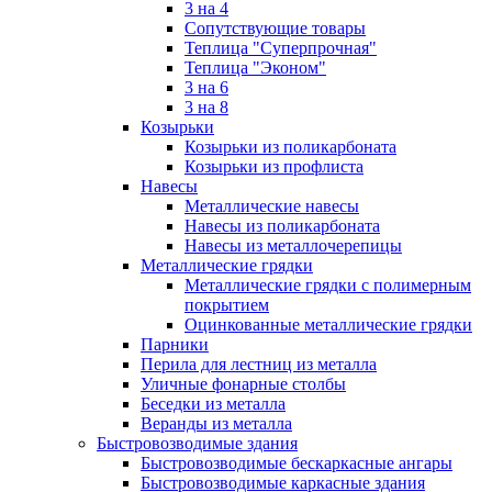
3 на 4
Сопутствующие товары
Теплица "Суперпрочная"
Теплица "Эконом"
3 на 6
3 на 8
Козырьки
Козырьки из поликарбоната
Козырьки из профлиста
Навесы
Металлические навесы
Навесы из поликарбоната
Навесы из металлочерепицы
Металлические грядки
Металлические грядки с полимерным
покрытием
Оцинкованные металлические грядки
Парники
Перила для лестниц из металла
Уличные фонарные столбы
Беседки из металла
Веранды из металла
Быстровозводимые здания
Быстровозводимые бескаркасные ангары
Быстровозводимые каркасные здания