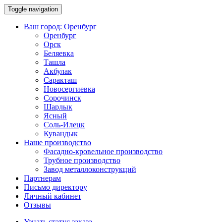
Toggle navigation
Ваш город:
Оренбург
Оренбург
Орск
Беляевка
Ташла
Акбулак
Саракташ
Новосергиевка
Сорочинск
Шарлык
Ясный
Соль-Илецк
Кувандык
Наше производство
Фасадно-кровельное производство
Трубное производство
Завод металлоконструкций
Партнерам
Письмо директору
Личный кабинет
Отзывы
Узнать статус заказа