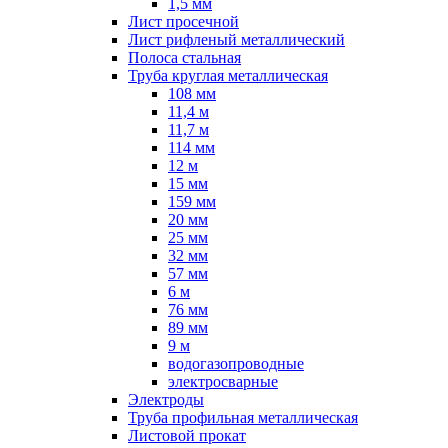
1,5 мм
Лист просечной
Лист рифленый металлический
Полоса стальная
Труба круглая металлическая
108 мм
11,4 м
11,7 м
114 мм
12 м
15 мм
159 мм
20 мм
25 мм
32 мм
57 мм
6 м
76 мм
89 мм
9 м
водогазопроводные
электросварные
Электроды
Труба профильная металлическая
Листовой прокат