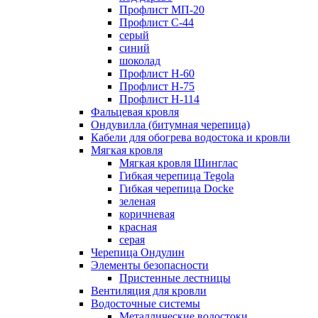
Профлист МП-20
Профлист С-44
серый
синий
шоколад
Профлист Н-60
Профлист Н-75
Профлист H-114
Фальцевая кровля
Ондувилла (битумная черепица)
Кабели для обогрева водостока и кровли
Мягкая кровля
Мягкая кровля Шинглас
Гибкая черепица Tegola
Гибкая черепица Docke
зеленая
коричневая
красная
серая
Черепица Ондулин
Элементы безопасности
Пристенные лестницы
Вентиляция для кровли
Водосточные системы
Металлические водостоки