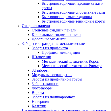
Быстровозводимые ледовые катки и
арены
Быстровозводимые спортивные залы
Быстровозводимые стадионы
Быстровозводимые теннисные корты
Сэндвич-панели
Стеновые сэндвич панели
Кровельные сэндвич-панели
Доборные элементы
Заборы и ограждения металлические
Заборы из профлиста
Профлист некондиция
Штакетник
Металлический штакетник Корса
Металлический штакетник Ривьера
3d заборы
Модульные ограждения
Заборы из профильной трубы
Заборы-жалюзи
Фотозаборы
Ворота
Заборы из поликарбоната
Навершия
Калитки
Промышленные ёмкости, резервуары и цистерны