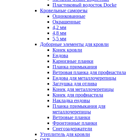
Пластиковый водосток Docke
Кровельные саморезы
Оцинкованные
Окрашенные
4,2 мм
4,8 мм
5,5 мм
Доборные элементы для кровли
Конек кровли
Ендова
Карнизные планки
Планка примыкания
Ветровая планка для профнастила
Ендова для металлочерепицы
Заглушка для отлива
Конек для металлочерепицы
Конек для профнастила
Накладка ендовы
Планка примыкания для
металлочерепицы
Ветровые планки
Фронтонные планки
Снегозадержатели
Утеплитель для кровли
OSB