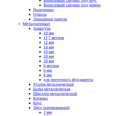
Виниловый сайдинг под брус
Виниловый сайдинг под дерево
Наличники
Откосы
Линеарные панели
Металлопрокат
Арматура
10 мм
11,7 метров
12 мм
14 мм
16 мм
18 мм
20 мм
6 метров
6 мм
8 мм
для ленточного фундамента
Уголок металлический
Балка металлическая
Швеллер металлический
Катанка
Круг
Лист оцинкованный
1 мм