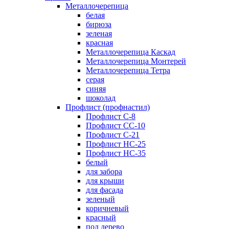
Металлочерепица
белая
бирюза
зеленая
красная
Металлочерепица Каскад
Металлочерепица Монтерей
Металлочерепица Тетра
серая
синяя
шоколад
Профлист (профнастил)
Профлист С-8
Профлист СС-10
Профлист C-21
Профлист НС-25
Профлист НС-35
белый
для забора
для крыши
для фасада
зеленый
коричневый
красный
под дерево