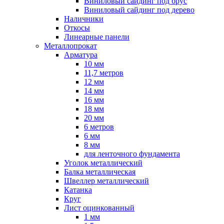
Виниловый сайдинг под брус
Виниловый сайдинг под дерево
Наличники
Откосы
Линеарные панели
Металлопрокат
Арматура
10 мм
11,7 метров
12 мм
14 мм
16 мм
18 мм
20 мм
6 метров
6 мм
8 мм
для ленточного фундамента
Уголок металлический
Балка металлическая
Швеллер металлический
Катанка
Круг
Лист оцинкованный
1 мм