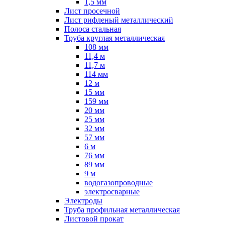
1,5 мм
Лист просечной
Лист рифленый металлический
Полоса стальная
Труба круглая металлическая
108 мм
11,4 м
11,7 м
114 мм
12 м
15 мм
159 мм
20 мм
25 мм
32 мм
57 мм
6 м
76 мм
89 мм
9 м
водогазопроводные
электросварные
Электроды
Труба профильная металлическая
Листовой прокат