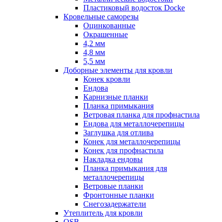
Пластиковый водосток Docke
Кровельные саморезы
Оцинкованные
Окрашенные
4,2 мм
4,8 мм
5,5 мм
Доборные элементы для кровли
Конек кровли
Ендова
Карнизные планки
Планка примыкания
Ветровая планка для профнастила
Ендова для металлочерепицы
Заглушка для отлива
Конек для металлочерепицы
Конек для профнастила
Накладка ендовы
Планка примыкания для
металлочерепицы
Ветровые планки
Фронтонные планки
Снегозадержатели
Утеплитель для кровли
OSB