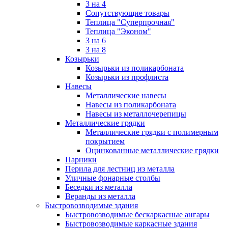
3 на 4
Сопутствующие товары
Теплица "Суперпрочная"
Теплица "Эконом"
3 на 6
3 на 8
Козырьки
Козырьки из поликарбоната
Козырьки из профлиста
Навесы
Металлические навесы
Навесы из поликарбоната
Навесы из металлочерепицы
Металлические грядки
Металлические грядки с полимерным
покрытием
Оцинкованные металлические грядки
Парники
Перила для лестниц из металла
Уличные фонарные столбы
Беседки из металла
Веранды из металла
Быстровозводимые здания
Быстровозводимые бескаркасные ангары
Быстровозводимые каркасные здания