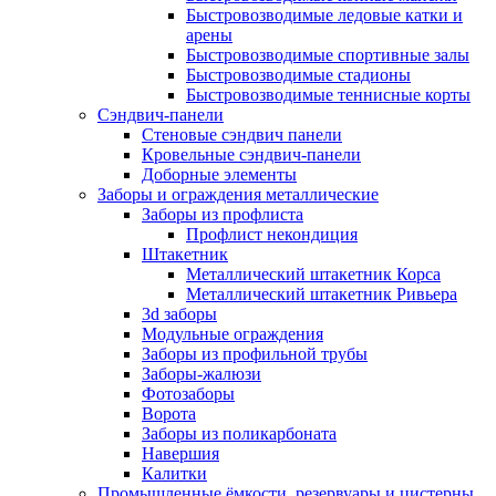
Быстровозводимые ледовые катки и
арены
Быстровозводимые спортивные залы
Быстровозводимые стадионы
Быстровозводимые теннисные корты
Сэндвич-панели
Стеновые сэндвич панели
Кровельные сэндвич-панели
Доборные элементы
Заборы и ограждения металлические
Заборы из профлиста
Профлист некондиция
Штакетник
Металлический штакетник Корса
Металлический штакетник Ривьера
3d заборы
Модульные ограждения
Заборы из профильной трубы
Заборы-жалюзи
Фотозаборы
Ворота
Заборы из поликарбоната
Навершия
Калитки
Промышленные ёмкости, резервуары и цистерны