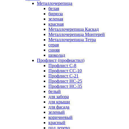
Металлочерепица
белая
бирюза
зеленая
красная
Металлочерепица Каскад
Металлочерепица Монтерей
Металлочерепица Тетра
серая
синяя
шоколад
Профлист (профнастил)
Профлист С-8
Профлист СС-10
Профлист C-21
Профлист НС-25
Профлист НС-35
белый
для забора
для крыши
для фасада
зеленый
коричневый
красный
под дерево