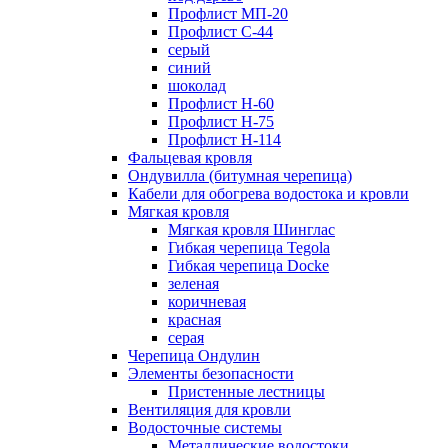
Профлист МП-20
Профлист С-44
серый
синий
шоколад
Профлист Н-60
Профлист Н-75
Профлист H-114
Фальцевая кровля
Ондувилла (битумная черепица)
Кабели для обогрева водостока и кровли
Мягкая кровля
Мягкая кровля Шинглас
Гибкая черепица Tegola
Гибкая черепица Docke
зеленая
коричневая
красная
серая
Черепица Ондулин
Элементы безопасности
Пристенные лестницы
Вентиляция для кровли
Водосточные системы
Металлические водостоки