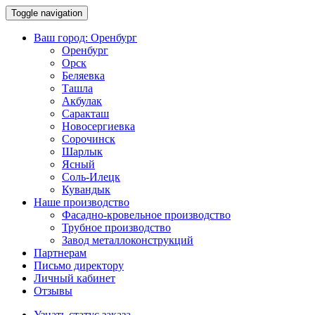
Toggle navigation
Ваш город:
Оренбург
Оренбург
Орск
Беляевка
Ташла
Акбулак
Саракташ
Новосергиевка
Сорочинск
Шарлык
Ясный
Соль-Илецк
Кувандык
Наше производство
Фасадно-кровельное производство
Трубное производство
Завод металлоконструкций
Партнерам
Письмо директору
Личный кабинет
Отзывы
Узнать статус заказа