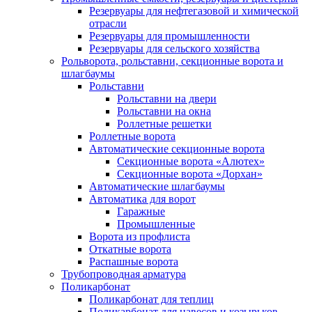
Резервуары для нефтегазовой и химической
отрасли
Резервуары для промышленности
Резервуары для сельского хозяйства
Рольворота, рольставни, секционные ворота и
шлагбаумы
Рольставни
Рольставни на двери
Рольставни на окна
Роллетные решетки
Роллетные ворота
Автоматические секционные ворота
Секционные ворота «Алютех»
Секционные ворота «Дорхан»
Автоматические шлагбаумы
Автоматика для ворот
Гаражные
Промышленные
Ворота из профлиста
Откатные ворота
Распашные ворота
Трубопроводная арматура
Поликарбонат
Поликарбонат для теплиц
Поликарбонат для навесов и козырьков