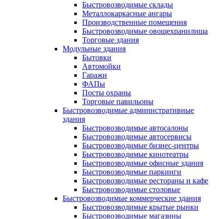
Быстровозводимые склады
Металлокаркасные ангары
Производственные помещения
Быстровозводимые овощехранилища
Торговые здания
Модульные здания
Бытовки
Автомойки
Гаражи
ФАПы
Посты охраны
Торговые павильоны
Быстровозводимые административные
здания
Быстровозводимые автосалоны
Быстровозводимые автосервисы
Быстровозводимые бизнес-центры
Быстровозводимые кинотеатры
Быстровозводимые офисные здания
Быстровозводимые паркинги
Быстровозводимые рестораны и кафе
Быстровозводимые столовые
Быстровозводимые коммерческие здания
Быстровозводимые крытые рынки
Быстровозводимые магазины