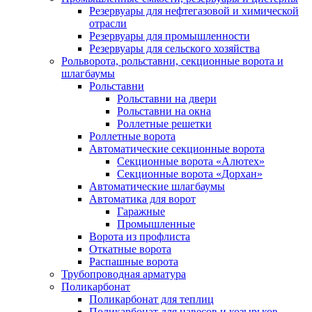
Резервуары для нефтегазовой и химической
отрасли
Резервуары для промышленности
Резервуары для сельского хозяйства
Рольворота, рольставни, секционные ворота и
шлагбаумы
Рольставни
Рольставни на двери
Рольставни на окна
Роллетные решетки
Роллетные ворота
Автоматические секционные ворота
Секционные ворота «Алютех»
Секционные ворота «Дорхан»
Автоматические шлагбаумы
Автоматика для ворот
Гаражные
Промышленные
Ворота из профлиста
Откатные ворота
Распашные ворота
Трубопроводная арматура
Поликарбонат
Поликарбонат для теплиц
Поликарбонат для навесов и козырьков