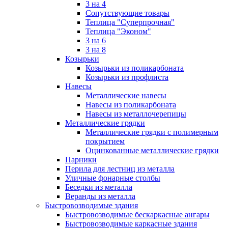
3 на 4
Сопутствующие товары
Теплица "Суперпрочная"
Теплица "Эконом"
3 на 6
3 на 8
Козырьки
Козырьки из поликарбоната
Козырьки из профлиста
Навесы
Металлические навесы
Навесы из поликарбоната
Навесы из металлочерепицы
Металлические грядки
Металлические грядки с полимерным
покрытием
Оцинкованные металлические грядки
Парники
Перила для лестниц из металла
Уличные фонарные столбы
Беседки из металла
Веранды из металла
Быстровозводимые здания
Быстровозводимые бескаркасные ангары
Быстровозводимые каркасные здания