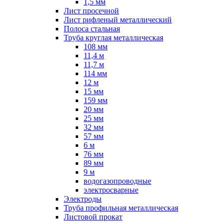
1,5 мм
Лист просечной
Лист рифленый металлический
Полоса стальная
Труба круглая металлическая
108 мм
11,4 м
11,7 м
114 мм
12 м
15 мм
159 мм
20 мм
25 мм
32 мм
57 мм
6 м
76 мм
89 мм
9 м
водогазопроводные
электросварные
Электроды
Труба профильная металлическая
Листовой прокат