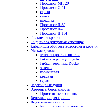
Профлист МП-20
Профлист С-44
серый
синий
шоколад
Профлист Н-60
Профлист Н-75
Профлист H-114
Фальцевая кровля
Ондувилла (битумная черепица)
Кабели для обогрева водостока и кровли
Мягкая кровля
Мягкая кровля Шинглас
Гибкая черепица Tegola
Гибкая черепица Docke
зеленая
коричневая
красная
серая
Черепица Ондулин
Элементы безопасности
Пристенные лестницы
Вентиляция для кровли
Водосточные системы
Металлические водостоки