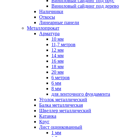
Виниловый сайдинг под брус
Виниловый сайдинг под дерево
Наличники
Откосы
Линеарные панели
Металлопрокат
Арматура
10 мм
11,7 метров
12 мм
14 мм
16 мм
18 мм
20 мм
6 метров
6 мм
8 мм
для ленточного фундамента
Уголок металлический
Балка металлическая
Швеллер металлический
Катанка
Круг
Лист оцинкованный
1 мм