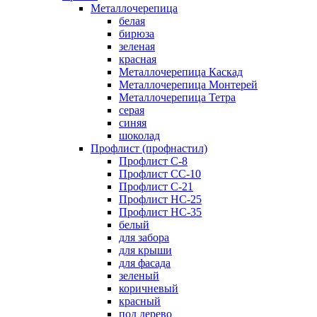
Металлочерепица
белая
бирюза
зеленая
красная
Металлочерепица Каскад
Металлочерепица Монтерей
Металлочерепица Тетра
серая
синяя
шоколад
Профлист (профнастил)
Профлист С-8
Профлист СС-10
Профлист C-21
Профлист НС-25
Профлист НС-35
белый
для забора
для крыши
для фасада
зеленый
коричневый
красный
под дерево