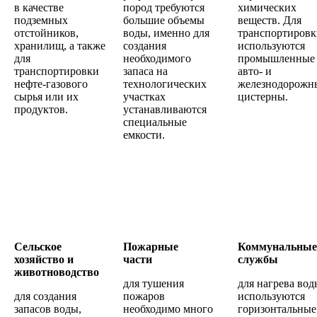
в качестве
пород требуются
химических
подземных
большие объемы
веществ. Для
отстойников,
воды, именно для
транспортировк
хранилищ, а также
создания
используются
для
необходимого
промышленные
транспортировки
запаса на
авто- и
нефте-газового
технологических
железнодорожн
сырья или их
участках
цистерны.
продуктов.
устанавливаются
специальные
емкости.
Сельское
Пожарные
Коммунальные
хозяйство и
части
службы
животноводство
для тушения
для нагрева вод
для создания
пожаров
используются
запасов воды,
необходимо много
горизонтальные