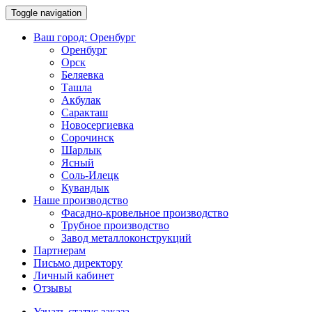
Toggle navigation
Ваш город:
Оренбург
Оренбург
Орск
Беляевка
Ташла
Акбулак
Саракташ
Новосергиевка
Сорочинск
Шарлык
Ясный
Соль-Илецк
Кувандык
Наше производство
Фасадно-кровельное производство
Трубное производство
Завод металлоконструкций
Партнерам
Письмо директору
Личный кабинет
Отзывы
Узнать статус заказа