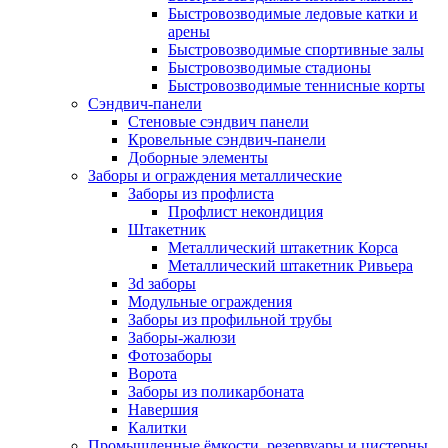
Быстровозводимые ледовые катки и
арены
Быстровозводимые спортивные залы
Быстровозводимые стадионы
Быстровозводимые теннисные корты
Сэндвич-панели
Стеновые сэндвич панели
Кровельные сэндвич-панели
Доборные элементы
Заборы и ограждения металлические
Заборы из профлиста
Профлист некондиция
Штакетник
Металлический штакетник Корса
Металлический штакетник Ривьера
3d заборы
Модульные ограждения
Заборы из профильной трубы
Заборы-жалюзи
Фотозаборы
Ворота
Заборы из поликарбоната
Навершия
Калитки
Промышленные ёмкости, резервуары и цистерны