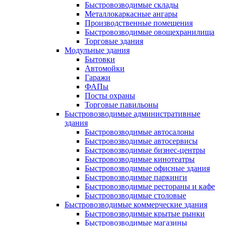
Быстровозводимые склады
Металлокаркасные ангары
Производственные помещения
Быстровозводимые овощехранилища
Торговые здания
Модульные здания
Бытовки
Автомойки
Гаражи
ФАПы
Посты охраны
Торговые павильоны
Быстровозводимые административные
здания
Быстровозводимые автосалоны
Быстровозводимые автосервисы
Быстровозводимые бизнес-центры
Быстровозводимые кинотеатры
Быстровозводимые офисные здания
Быстровозводимые паркинги
Быстровозводимые рестораны и кафе
Быстровозводимые столовые
Быстровозводимые коммерческие здания
Быстровозводимые крытые рынки
Быстровозводимые магазины