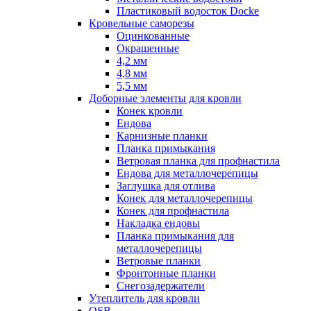
Пластиковый водосток Docke
Кровельные саморезы
Оцинкованные
Окрашенные
4,2 мм
4,8 мм
5,5 мм
Доборные элементы для кровли
Конек кровли
Ендова
Карнизные планки
Планка примыкания
Ветровая планка для профнастила
Ендова для металлочерепицы
Заглушка для отлива
Конек для металлочерепицы
Конек для профнастила
Накладка ендовы
Планка примыкания для
металлочерепицы
Ветровые планки
Фронтонные планки
Снегозадержатели
Утеплитель для кровли
OSB