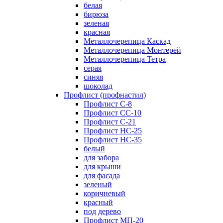
белая
бирюза
зеленая
красная
Металлочерепица Каскад
Металлочерепица Монтерей
Металлочерепица Тетра
серая
синяя
шоколад
Профлист (профнастил)
Профлист С-8
Профлист СС-10
Профлист C-21
Профлист НС-25
Профлист НС-35
белый
для забора
для крыши
для фасада
зеленый
коричневый
красный
под дерево
Профлист МП-20