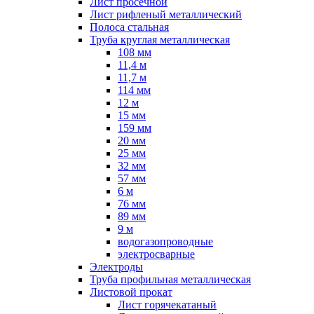
Лист просечной
Лист рифленый металлический
Полоса стальная
Труба круглая металлическая
108 мм
11,4 м
11,7 м
114 мм
12 м
15 мм
159 мм
20 мм
25 мм
32 мм
57 мм
6 м
76 мм
89 мм
9 м
водогазопроводные
электросварные
Электроды
Труба профильная металлическая
Листовой прокат
Лист горячекатаный