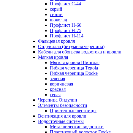
Профлист С-44
серый
синий
шоколад
Профлист Н-60
Профлист Н-75
Профлист H-114
Фальцевая кровля
Ондувилла (битумная черепица)
Кабели для обогрева водостока и кровли
Мягкая кровля
Мягкая кровля Шинглас
Гибкая черепица Tegola
Гибкая черепица Docke
зеленая
коричневая
красная
серая
Черепица Ондулин
Элементы безопасности
Пристенные лестницы
Вентиляция для кровли
Водосточные системы
Металлические водостоки
Пластиковый водосток Docke