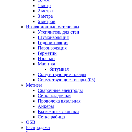
16 мм
1 метр
2 метра
3 метра
6 метров
Изоляционные материалы
Утеплитель для стен
Шумоизоляция
Гидроизоляция
Пароизоляция
Герметик
Изоспан
Мастика
битумная
Сопутствующие товары
Сопутствующие товары (05)
Метизы
Сварочные электроды
Сетка кладочная
Проволока вязальная
Анкеры
Вытяжные заклепки
Сетка рабица
OSB
Распродажа