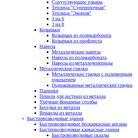
Сопутствующие товары
Теплица "Суперпрочная"
Теплица "Эконом"
3 на 6
3 на 8
Козырьки
Козырьки из поликарбоната
Козырьки из профлиста
Навесы
Металлические навесы
Навесы из поликарбоната
Навесы из металлочерепицы
Металлические грядки
Металлические грядки с полимерным
покрытием
Оцинкованные металлические грядки
Парники
Перила для лестниц из металла
Уличные фонарные столбы
Беседки из металла
Веранды из металла
Быстровозводимые здания
Быстровозводимые бескаркасные ангары
Быстровозводимые каркасные здания
Быстровозводимые склады