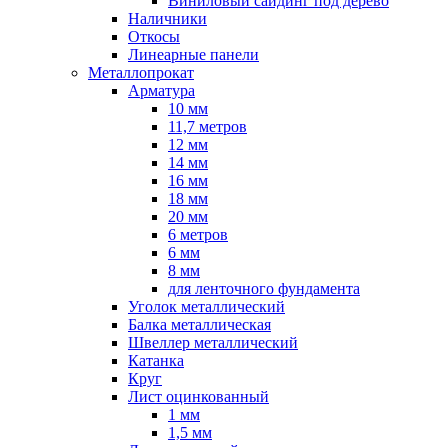
Виниловый сайдинг под дерево
Наличники
Откосы
Линеарные панели
Металлопрокат
Арматура
10 мм
11,7 метров
12 мм
14 мм
16 мм
18 мм
20 мм
6 метров
6 мм
8 мм
для ленточного фундамента
Уголок металлический
Балка металлическая
Швеллер металлический
Катанка
Круг
Лист оцинкованный
1 мм
1,5 мм