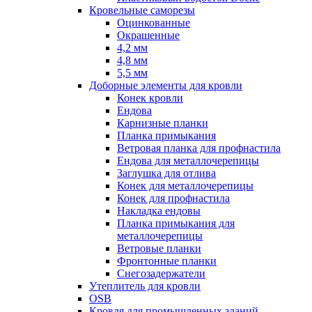
Кровельные саморезы
Оцинкованные
Окрашенные
4,2 мм
4,8 мм
5,5 мм
Доборные элементы для кровли
Конек кровли
Ендова
Карнизные планки
Планка примыкания
Ветровая планка для профнастила
Ендова для металлочерепицы
Заглушка для отлива
Конек для металлочерепицы
Конек для профнастила
Накладка ендовы
Планка примыкания для
металлочерепицы
Ветровые планки
Фронтонные планки
Снегозадержатели
Утеплитель для кровли
OSB
Кровля для промышленных зданий