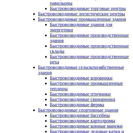
павильоны
Быстровозводимые торговые центры
Быстровозводимые логистические центры
Быстровозводимые промышленные здания
Быстровозводимые здания для
энергетики
Быстровозводимые производственные
здания
Быстровозводимые производственные
склады
Быстровозводимые производственные
цеха
Быстровозводимые сельскохозяйственные
здания
Быстровозводимые коровники
Быстровозводимые промышленные
теплицы
Быстровозводимые птичники
Быстровозводимые свинарники
Быстровозводимые фермы
Быстровозводимые спортивные здания
Быстровозводимые бассейны
Быстровозводимые картодромы
Быстровозводимые конные манежи
Быстровозводимые ледовые катки и