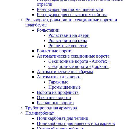
отрасли
Резервуары для промышленности
Резервуары для сельского хозяйства
Рольворота, рольставни, секционные ворота и
шлагбаумы
Рольставни
Рольставни на двери
Рольставни на окна
Роллетные решетки
Роллетные ворота
Автоматические секционные ворота
Секционные ворота «Алютех»
Секционные ворота «Дорхан»
Автоматические шлагбаумы
Автоматика для ворот
Гаражные
Промышленные
Ворота из профлиста
Откатные ворота
Распашные ворота
Трубопроводная арматура
Поликарбонат
Поликарбонат для теплиц
Поликарбонат для навесов и козырьков
Сотовый поликарбонат