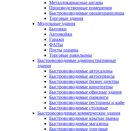
Металлокаркасные ангары
Производственные помещения
Быстровозводимые овощехранилища
Торговые здания
Модульные здания
Бытовки
Автомойки
Гаражи
ФАПы
Посты охраны
Торговые павильоны
Быстровозводимые административные
здания
Быстровозводимые автосалоны
Быстровозводимые автосервисы
Быстровозводимые бизнес-центры
Быстровозводимые кинотеатры
Быстровозводимые офисные здания
Быстровозводимые паркинги
Быстровозводимые рестораны и кафе
Быстровозводимые столовые
Быстровозводимые коммерческие здания
Быстровозводимые крытые рынки
Быстровозводимые магазины
Быстровозводимые торговые