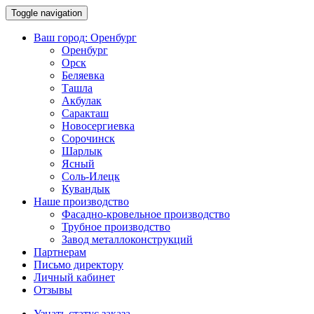
Toggle navigation
Ваш город:
Оренбург
Оренбург
Орск
Беляевка
Ташла
Акбулак
Саракташ
Новосергиевка
Сорочинск
Шарлык
Ясный
Соль-Илецк
Кувандык
Наше производство
Фасадно-кровельное производство
Трубное производство
Завод металлоконструкций
Партнерам
Письмо директору
Личный кабинет
Отзывы
Узнать статус заказа