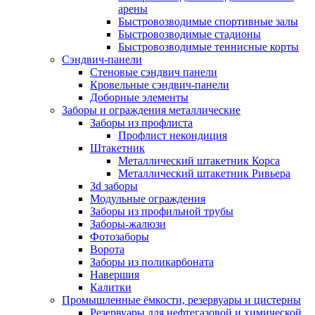
арены
Быстровозводимые спортивные залы
Быстровозводимые стадионы
Быстровозводимые теннисные корты
Сэндвич-панели
Стеновые сэндвич панели
Кровельные сэндвич-панели
Доборные элементы
Заборы и ограждения металлические
Заборы из профлиста
Профлист некондиция
Штакетник
Металлический штакетник Корса
Металлический штакетник Ривьера
3d заборы
Модульные ограждения
Заборы из профильной трубы
Заборы-жалюзи
Фотозаборы
Ворота
Заборы из поликарбоната
Навершия
Калитки
Промышленные ёмкости, резервуары и цистерны
Резервуары для нефтегазовой и химической