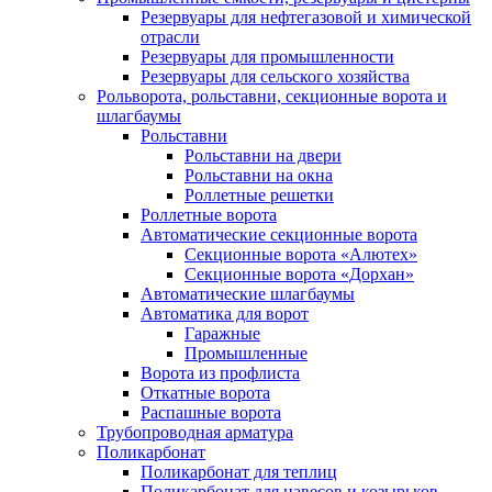
Резервуары для нефтегазовой и химической
отрасли
Резервуары для промышленности
Резервуары для сельского хозяйства
Рольворота, рольставни, секционные ворота и
шлагбаумы
Рольставни
Рольставни на двери
Рольставни на окна
Роллетные решетки
Роллетные ворота
Автоматические секционные ворота
Секционные ворота «Алютех»
Секционные ворота «Дорхан»
Автоматические шлагбаумы
Автоматика для ворот
Гаражные
Промышленные
Ворота из профлиста
Откатные ворота
Распашные ворота
Трубопроводная арматура
Поликарбонат
Поликарбонат для теплиц
Поликарбонат для навесов и козырьков