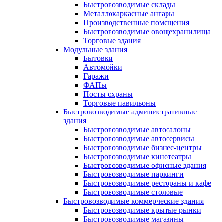
Быстровозводимые склады
Металлокаркасные ангары
Производственные помещения
Быстровозводимые овощехранилища
Торговые здания
Модульные здания
Бытовки
Автомойки
Гаражи
ФАПы
Посты охраны
Торговые павильоны
Быстровозводимые административные
здания
Быстровозводимые автосалоны
Быстровозводимые автосервисы
Быстровозводимые бизнес-центры
Быстровозводимые кинотеатры
Быстровозводимые офисные здания
Быстровозводимые паркинги
Быстровозводимые рестораны и кафе
Быстровозводимые столовые
Быстровозводимые коммерческие здания
Быстровозводимые крытые рынки
Быстровозводимые магазины