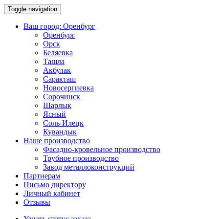
Toggle navigation
Ваш город:
Оренбург
Оренбург
Орск
Беляевка
Ташла
Акбулак
Саракташ
Новосергиевка
Сорочинск
Шарлык
Ясный
Соль-Илецк
Кувандык
Наше производство
Фасадно-кровельное производство
Трубное производство
Завод металлоконструкций
Партнерам
Письмо директору
Личный кабинет
Отзывы
Узнать статус заказа