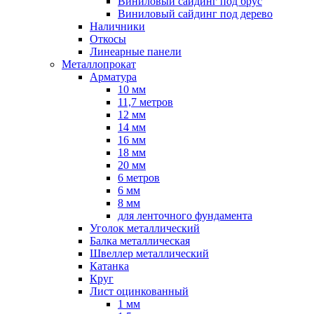
Виниловый сайдинг под брус
Виниловый сайдинг под дерево
Наличники
Откосы
Линеарные панели
Металлопрокат
Арматура
10 мм
11,7 метров
12 мм
14 мм
16 мм
18 мм
20 мм
6 метров
6 мм
8 мм
для ленточного фундамента
Уголок металлический
Балка металлическая
Швеллер металлический
Катанка
Круг
Лист оцинкованный
1 мм