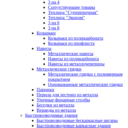
3 на 4
Сопутствующие товары
Теплица "Суперпрочная"
Теплица "Эконом"
3 на 6
3 на 8
Козырьки
Козырьки из поликарбоната
Козырьки из профлиста
Навесы
Металлические навесы
Навесы из поликарбоната
Навесы из металлочерепицы
Металлические грядки
Металлические грядки с полимерным
покрытием
Оцинкованные металлические грядки
Парники
Перила для лестниц из металла
Уличные фонарные столбы
Беседки из металла
Веранды из металла
Быстровозводимые здания
Быстровозводимые бескаркасные ангары
Быстровозводимые каркасные здания