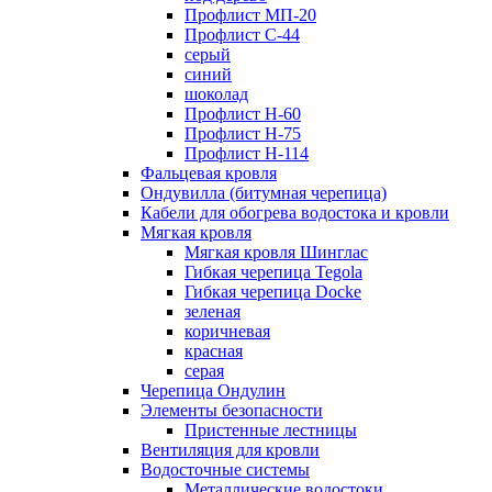
Профлист МП-20
Профлист С-44
серый
синий
шоколад
Профлист Н-60
Профлист Н-75
Профлист H-114
Фальцевая кровля
Ондувилла (битумная черепица)
Кабели для обогрева водостока и кровли
Мягкая кровля
Мягкая кровля Шинглас
Гибкая черепица Tegola
Гибкая черепица Docke
зеленая
коричневая
красная
серая
Черепица Ондулин
Элементы безопасности
Пристенные лестницы
Вентиляция для кровли
Водосточные системы
Металлические водостоки