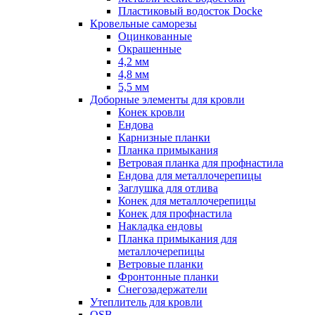
Пластиковый водосток Docke
Кровельные саморезы
Оцинкованные
Окрашенные
4,2 мм
4,8 мм
5,5 мм
Доборные элементы для кровли
Конек кровли
Ендова
Карнизные планки
Планка примыкания
Ветровая планка для профнастила
Ендова для металлочерепицы
Заглушка для отлива
Конек для металлочерепицы
Конек для профнастила
Накладка ендовы
Планка примыкания для
металлочерепицы
Ветровые планки
Фронтонные планки
Снегозадержатели
Утеплитель для кровли
OSB