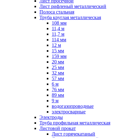
Лист просечной
Лист рифленый металлический
Полоса стальная
Труба круглая металлическая
108 мм
11,4 м
11,7 м
114 мм
12 м
15 мм
159 мм
20 мм
25 мм
32 мм
57 мм
6 м
76 мм
89 мм
9 м
водогазопроводные
электросварные
Электроды
Труба профильная металлическая
Листовой прокат
Лист горячекатаный