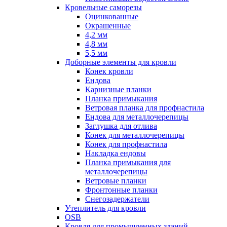
Кровельные саморезы
Оцинкованные
Окрашенные
4,2 мм
4,8 мм
5,5 мм
Доборные элементы для кровли
Конек кровли
Ендова
Карнизные планки
Планка примыкания
Ветровая планка для профнастила
Ендова для металлочерепицы
Заглушка для отлива
Конек для металлочерепицы
Конек для профнастила
Накладка ендовы
Планка примыкания для
металлочерепицы
Ветровые планки
Фронтонные планки
Снегозадержатели
Утеплитель для кровли
OSB
Кровля для промышленных зданий