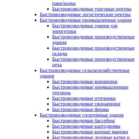
павильоны
Быстровозводимые торговые центры
Быстровозводимые логистические центры
Быстровозводимые промышленные здания
Быстровозводимые здания для
энергетики
Быстровозводимые производственные
здания
Быстровозводимые производственные
склады
Быстровозводимые производственные
цеха
Быстровозводимые сельскохозяйственные
здания
Быстровозводимые коровники
Быстровозводимые промышленные
теплицы
Быстровозводимые птичники
Быстровозводимые свинарники
Быстровозводимые фермы
Быстровозводимые спортивные здания
Быстровозводимые бассейны
Быстровозводимые картодромы
Быстровозводимые конные манежи
Быстровозводимые ледовые катки и