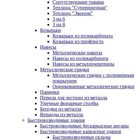
Сопутствующие товары
Теплица "Суперпрочная"
Теплица "Эконом"
3 на 6
3 на 8
Козырьки
Козырьки из поликарбоната
Козырьки из профлиста
Навесы
Металлические навесы
Навесы из поликарбоната
Навесы из металлочерепицы
Металлические грядки
Металлические грядки с полимерным
покрытием
Оцинкованные металлические грядки
Парники
Перила для лестниц из металла
Уличные фонарные столбы
Беседки из металла
Веранды из металла
Быстровозводимые здания
Быстровозводимые бескаркасные ангары
Быстровозводимые каркасные здания
Быстровозводимые склады