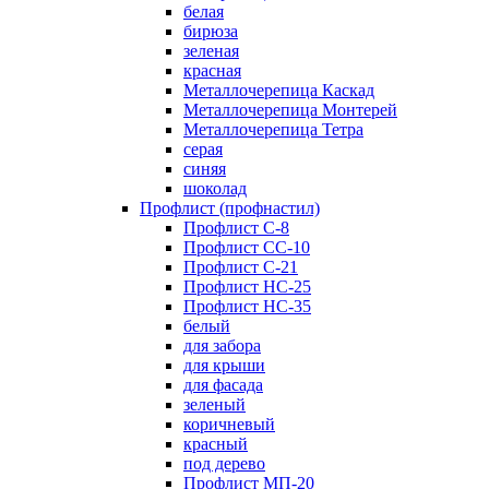
белая
бирюза
зеленая
красная
Металлочерепица Каскад
Металлочерепица Монтерей
Металлочерепица Тетра
серая
синяя
шоколад
Профлист (профнастил)
Профлист С-8
Профлист СС-10
Профлист C-21
Профлист НС-25
Профлист НС-35
белый
для забора
для крыши
для фасада
зеленый
коричневый
красный
под дерево
Профлист МП-20