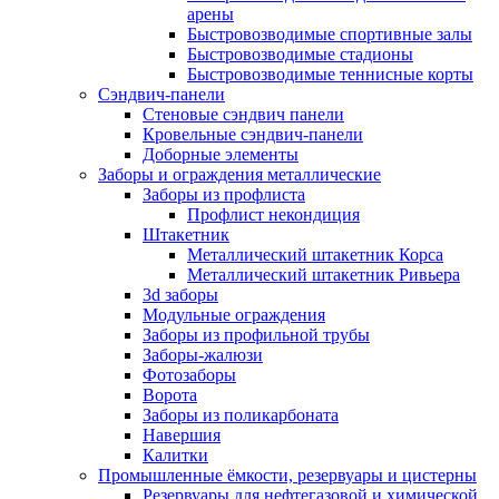
арены
Быстровозводимые спортивные залы
Быстровозводимые стадионы
Быстровозводимые теннисные корты
Сэндвич-панели
Стеновые сэндвич панели
Кровельные сэндвич-панели
Доборные элементы
Заборы и ограждения металлические
Заборы из профлиста
Профлист некондиция
Штакетник
Металлический штакетник Корса
Металлический штакетник Ривьера
3d заборы
Модульные ограждения
Заборы из профильной трубы
Заборы-жалюзи
Фотозаборы
Ворота
Заборы из поликарбоната
Навершия
Калитки
Промышленные ёмкости, резервуары и цистерны
Резервуары для нефтегазовой и химической