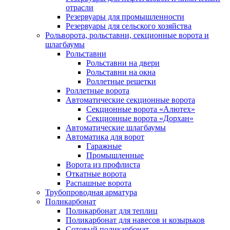
отрасли
Резервуары для промышленности
Резервуары для сельского хозяйства
Рольворота, рольставни, секционные ворота и
шлагбаумы
Рольставни
Рольставни на двери
Рольставни на окна
Роллетные решетки
Роллетные ворота
Автоматические секционные ворота
Секционные ворота «Алютех»
Секционные ворота «Дорхан»
Автоматические шлагбаумы
Автоматика для ворот
Гаражные
Промышленные
Ворота из профлиста
Откатные ворота
Распашные ворота
Трубопроводная арматура
Поликарбонат
Поликарбонат для теплиц
Поликарбонат для навесов и козырьков
Сотовый поликарбонат