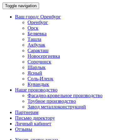
Toggle navigation
Ваш город:
Оренбург
Оренбург
Орск
Беляевка
Ташла
Акбулак
Саракташ
Новосергиевка
Сорочинск
Шарлык
Ясный
Соль-Илецк
Кувандык
Наше производство
Фасадно-кровельное производство
Трубное производство
Завод металлоконструкций
Партнерам
Письмо директору
Личный кабинет
Отзывы
Узнать статус заказа