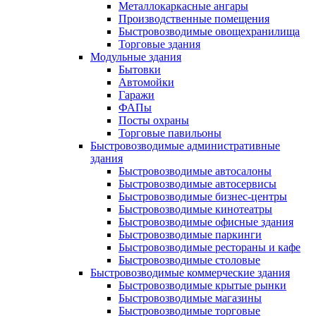
Металлокаркасные ангары
Производственные помещения
Быстровозводимые овощехранилища
Торговые здания
Модульные здания
Бытовки
Автомойки
Гаражи
ФАПы
Посты охраны
Торговые павильоны
Быстровозводимые административные
здания
Быстровозводимые автосалоны
Быстровозводимые автосервисы
Быстровозводимые бизнес-центры
Быстровозводимые кинотеатры
Быстровозводимые офисные здания
Быстровозводимые паркинги
Быстровозводимые рестораны и кафе
Быстровозводимые столовые
Быстровозводимые коммерческие здания
Быстровозводимые крытые рынки
Быстровозводимые магазины
Быстровозводимые торговые