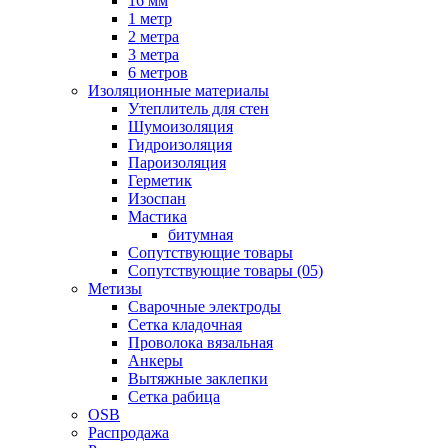
16 мм
1 метр
2 метра
3 метра
6 метров
Изоляционные материалы
Утеплитель для стен
Шумоизоляция
Гидроизоляция
Пароизоляция
Герметик
Изоспан
Мастика
битумная
Сопутствующие товары
Сопутствующие товары (05)
Метизы
Сварочные электроды
Сетка кладочная
Проволока вязальная
Анкеры
Вытяжные заклепки
Сетка рабица
OSB
Распродажа