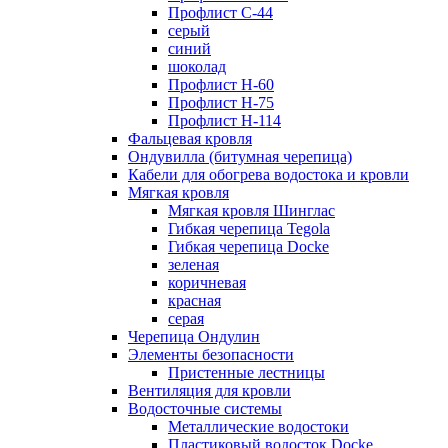
Профлист С-44
серый
синий
шоколад
Профлист Н-60
Профлист Н-75
Профлист H-114
Фальцевая кровля
Ондувилла (битумная черепица)
Кабели для обогрева водостока и кровли
Мягкая кровля
Мягкая кровля Шинглас
Гибкая черепица Tegola
Гибкая черепица Docke
зеленая
коричневая
красная
серая
Черепица Ондулин
Элементы безопасности
Пристенные лестницы
Вентиляция для кровли
Водосточные системы
Металлические водостоки
Пластиковый водосток Docke