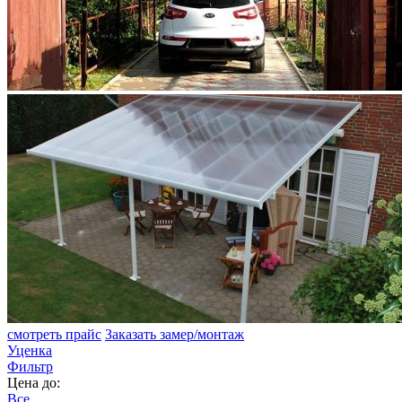
смотреть прайс
Заказать замер/монтаж
Уценка
Фильтр
Цена до:
Все