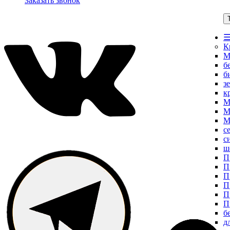
Заказать звонок
☰
К
М
б
б
з
к
М
М
М
с
с
ш
П
П
П
П
П
П
б
д