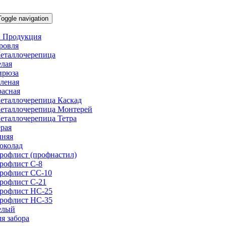
Toggle navigation
 Продукция
ровля
еталлочерепица
елая
ирюза
еленая
расная
еталлочерепица Каскад
еталлочерепица Монтерей
еталлочерепица Тетра
ерая
иняя
околад
рофлист (профнастил)
рофлист С-8
рофлист СС-10
рофлист C-21
рофлист НС-25
рофлист НС-35
елый
ля забора