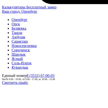
Калькуляторы
Бесплатный замер
Ваш город:
Оренбург
Оренбург
Орск
Беляевка
Ташла
Акбулак
Саракташ
Новосергиевка
Сорочинск
Шарлык
Ясный
Соль-Илецк
Кувандык
Единый номер
8 (3532) 67-00-03
Пн-Пт 9:00 - 19:00, сб 9:00 - 17:00, вс 10:00 - 15:00
Смотреть прайс