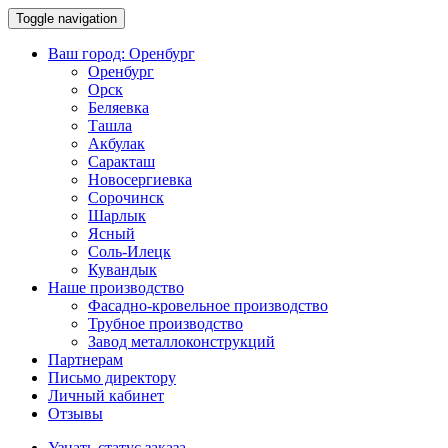
Toggle navigation
Ваш город:
Оренбург
Оренбург
Орск
Беляевка
Ташла
Акбулак
Саракташ
Новосергиевка
Сорочинск
Шарлык
Ясный
Соль-Илецк
Кувандык
Наше производство
Фасадно-кровельное производство
Трубное производство
Завод металлоконструкций
Партнерам
Письмо директору
Личный кабинет
Отзывы
Узнать статус заказа