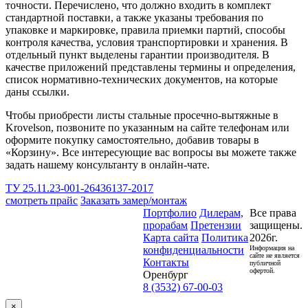
точности. Перечислено, что должно входить в комплект
стандартной поставки, а также указаны требования по
упаковке и маркировке, правила приемки партий, способы
контроля качества, условия транспортировки и хранения. В
отдельный пункт выделены гарантии производителя. В
качестве приложений представлены термины и определения,
список нормативно-технических документов, на которые
даны ссылки.
Чтобы приобрести листы стальные просечно-вытяжные в
Krovelson, позвоните по указанным на сайте телефонам или
оформите покупку самостоятельно, добавив товары в
«Корзину». Все интересующие вас вопросы вы можете также
задать нашему консультанту в онлайн-чате.
ТУ 25.11.23-001-26436137-2017
смотреть прайс
Заказать замер/монтаж
Портфолио
Дилерам,
Все права
прорабам
Претензии
защищены.
Карта сайта
Политика
2026г.
конфиденциальности
Информация на
сайте не является
Контакты
публичной
офертой.
Оренбург
8 (3532) 67-00-03
×