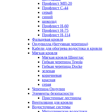
Профлист МП-20
Профлист С-44
серый
синий
шоколад
Профлист Н-60
Профлист Н-75
Профлист H-114
Фальцевая кровля
Ондувилла (битумная черепица)
Кабели для обогрева водостока и кровли
Мягкая кровля
Мягкая кровля Шинглас
Гибкая черепица Tegola
Гибкая черепица Docke
зеленая
коричневая
красная
серая
Черепица Ондулин
Элементы безопасности
Пристенные лестницы
Вентиляция для кровли
Водосточные системы
Металлические водостоки