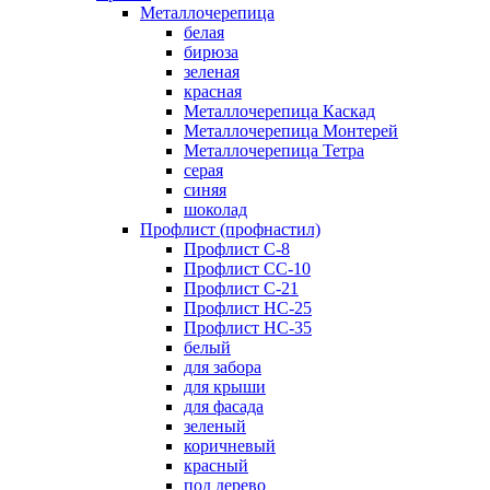
Металлочерепица
белая
бирюза
зеленая
красная
Металлочерепица Каскад
Металлочерепица Монтерей
Металлочерепица Тетра
серая
синяя
шоколад
Профлист (профнастил)
Профлист С-8
Профлист СС-10
Профлист C-21
Профлист НС-25
Профлист НС-35
белый
для забора
для крыши
для фасада
зеленый
коричневый
красный
под дерево