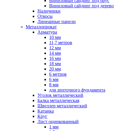
Виниловый сайдинг под брус
Виниловый сайдинг под дерево
Наличники
Откосы
Линеарные панели
Металлопрокат
Арматура
10 мм
11,7 метров
12 мм
14 мм
16 мм
18 мм
20 мм
6 метров
6 мм
8 мм
для ленточного фундамента
Уголок металлический
Балка металлическая
Швеллер металлический
Катанка
Круг
Лист оцинкованный
1 мм