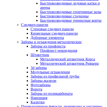
Быстровозводимые ледовые катки и
арены
Быстровозводимые спортивные залы
Быстровозводимые стадионы
Быстровозводимые теннисные корты
Сэндвич-панели
Стеновые сэндвич панели
Кровельные сэндвич-панели
Доборные элементы
Заборы и ограждения металлические
Заборы из профлиста
Профлист некондиция
Штакетник
Металлический штакетник Корса
Металлический штакетник Ривьера
3d заборы
Модульные ограждения
Заборы из профильной трубы
Заборы-жалюзи
Фотозаборы
Ворота
Заборы из поликарбоната
Навершия
Калитки
Промышленные ёмкости, резервуары и цистерны