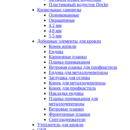
Пластиковый водосток Docke
Кровельные саморезы
Оцинкованные
Окрашенные
4,2 мм
4,8 мм
5,5 мм
Доборные элементы для кровли
Конек кровли
Ендова
Карнизные планки
Планка примыкания
Ветровая планка для профнастила
Ендова для металлочерепицы
Заглушка для отлива
Конек для металлочерепицы
Конек для профнастила
Накладка ендовы
Планка примыкания для
металлочерепицы
Ветровые планки
Фронтонные планки
Снегозадержатели
Утеплитель для кровли
OSB