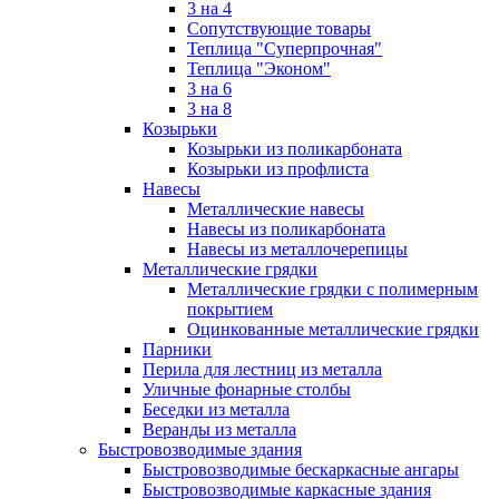
3 на 4
Сопутствующие товары
Теплица "Суперпрочная"
Теплица "Эконом"
3 на 6
3 на 8
Козырьки
Козырьки из поликарбоната
Козырьки из профлиста
Навесы
Металлические навесы
Навесы из поликарбоната
Навесы из металлочерепицы
Металлические грядки
Металлические грядки с полимерным
покрытием
Оцинкованные металлические грядки
Парники
Перила для лестниц из металла
Уличные фонарные столбы
Беседки из металла
Веранды из металла
Быстровозводимые здания
Быстровозводимые бескаркасные ангары
Быстровозводимые каркасные здания