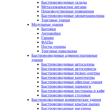
Быстровозводимые склады
Металлокаркасные ангары
Производственные помещения
Быстровозводимые овощехранилища
Торговые здания
Модульные здания
Бытовки
Автомойки
Гаражи
ФАПы
Посты охраны
Торговые павильоны
Быстровозводимые административные
здания
Быстровозводимые автосалоны
Быстровозводимые автосервисы
Быстровозводимые бизнес-центры
Быстровозводимые кинотеатры
Быстровозводимые офисные здания
Быстровозводимые паркинги
Быстровозводимые рестораны и кафе
Быстровозводимые столовые
Быстровозводимые коммерческие здания
Быстровозводимые крытые рынки
Быстровозводимые магазины