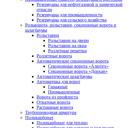
Резервуары для нефтегазовой и химической
отрасли
Резервуары для промышленности
Резервуары для сельского хозяйства
Рольворота, рольставни, секционные ворота и
шлагбаумы
Рольставни
Рольставни на двери
Рольставни на окна
Роллетные решетки
Роллетные ворота
Автоматические секционные ворота
Секционные ворота «Алютех»
Секционные ворота «Дорхан»
Автоматические шлагбаумы
Автоматика для ворот
Гаражные
Промышленные
Ворота из профлиста
Откатные ворота
Распашные ворота
Трубопроводная арматура
Поликарбонат
Поликарбонат для теплиц
Поликарбонат для навесов и козырьков