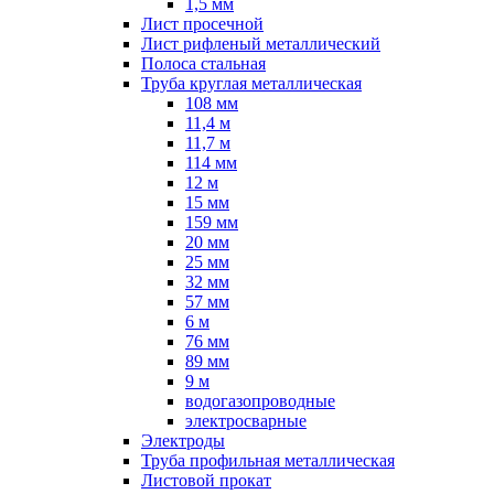
1,5 мм
Лист просечной
Лист рифленый металлический
Полоса стальная
Труба круглая металлическая
108 мм
11,4 м
11,7 м
114 мм
12 м
15 мм
159 мм
20 мм
25 мм
32 мм
57 мм
6 м
76 мм
89 мм
9 м
водогазопроводные
электросварные
Электроды
Труба профильная металлическая
Листовой прокат