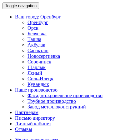
Toggle navigation
Ваш город:
Оренбург
Оренбург
Орск
Беляевка
Ташла
Акбулак
Саракташ
Новосергиевка
Сорочинск
Шарлык
Ясный
Соль-Илецк
Кувандык
Наше производство
Фасадно-кровельное производство
Трубное производство
Завод металлоконструкций
Партнерам
Письмо директору
Личный кабинет
Отзывы
Узнать статус заказа