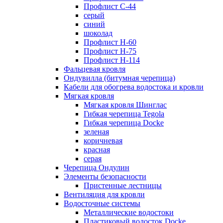
Профлист С-44
серый
синий
шоколад
Профлист Н-60
Профлист Н-75
Профлист H-114
Фальцевая кровля
Ондувилла (битумная черепица)
Кабели для обогрева водостока и кровли
Мягкая кровля
Мягкая кровля Шинглас
Гибкая черепица Tegola
Гибкая черепица Docke
зеленая
коричневая
красная
серая
Черепица Ондулин
Элементы безопасности
Пристенные лестницы
Вентиляция для кровли
Водосточные системы
Металлические водостоки
Пластиковый водосток Docke