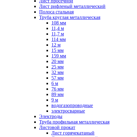
Лист просечной
Лист рифленый металлический
Полоса стальная
Труба круглая металлическая
108 мм
11,4 м
11,7 м
114 мм
12 м
15 мм
159 мм
20 мм
25 мм
32 мм
57 мм
6 м
76 мм
89 мм
9 м
водогазопроводные
электросварные
Электроды
Труба профильная металлическая
Листовой прокат
Лист горячекатаный