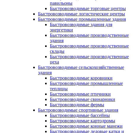
павильоны
Быстровозводимые торговые центры
Быстровозводимые логистические центры
Быстровозводимые промышленные здания
Быстровозводимые здания для
энергетики
Быстровозводимые производственные
здания
Быстровозводимые производственные
склады
Быстровозводимые производственные
цеха
Быстровозводимые сельскохозяйственные
здания
Быстровозводимые коровники
Быстровозводимые промышленные
теплицы
Быстровозводимые птичники
Быстровозводимые свинарники
Быстровозводимые фермы
Быстровозводимые спортивные здания
Быстровозводимые бассейны
Быстровозводимые картодромы
Быстровозводимые конные манежи
Быстровозводимые ледовые катки и