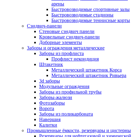
арены
Быстровозводимые спортивные залы
Быстровозводимые стадионы
Быстровозводимые теннисные корты
Сэндвич-панели
Стеновые сэндвич панели
Кровельные сэндвич-панели
Доборные элементы
Заборы и ограждения металлические
Заборы из профлиста
Профлист некондиция
Штакетник
Металлический штакетник Корса
Металлический штакетник Ривьера
3d заборы
Модульные ограждения
Заборы из профильной трубы
Заборы-жалюзи
Фотозаборы
Ворота
Заборы из поликарбоната
Навершия
Калитки
Промышленные ёмкости, резервуары и цистерны
Резервуары для нефтегазовой и химической