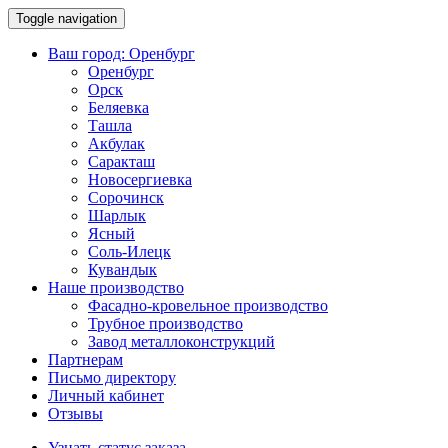
Toggle navigation
Ваш город:
Оренбург
Оренбург
Орск
Беляевка
Ташла
Акбулак
Саракташ
Новосергиевка
Сорочинск
Шарлык
Ясный
Соль-Илецк
Кувандык
Наше производство
Фасадно-кровельное производство
Трубное производство
Завод металлоконструкций
Партнерам
Письмо директору
Личный кабинет
Отзывы
Узнать статус заказа