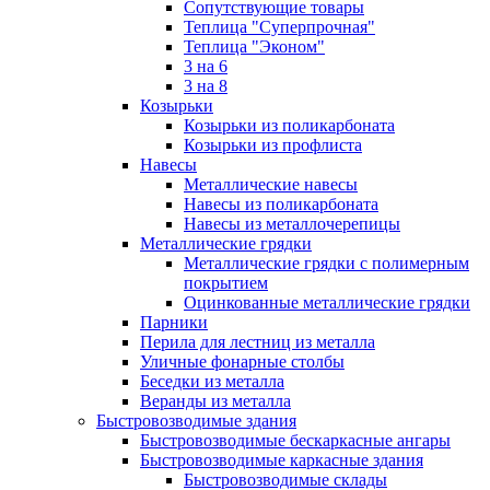
Сопутствующие товары
Теплица "Суперпрочная"
Теплица "Эконом"
3 на 6
3 на 8
Козырьки
Козырьки из поликарбоната
Козырьки из профлиста
Навесы
Металлические навесы
Навесы из поликарбоната
Навесы из металлочерепицы
Металлические грядки
Металлические грядки с полимерным
покрытием
Оцинкованные металлические грядки
Парники
Перила для лестниц из металла
Уличные фонарные столбы
Беседки из металла
Веранды из металла
Быстровозводимые здания
Быстровозводимые бескаркасные ангары
Быстровозводимые каркасные здания
Быстровозводимые склады