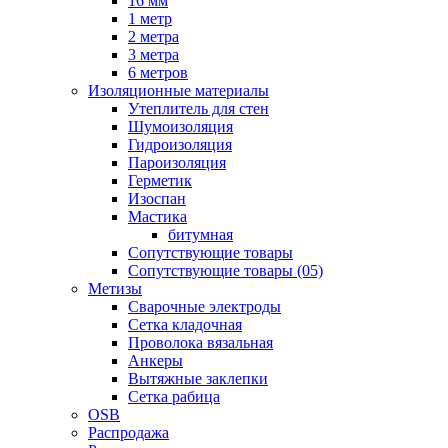
16 мм
1 метр
2 метра
3 метра
6 метров
Изоляционные материалы
Утеплитель для стен
Шумоизоляция
Гидроизоляция
Пароизоляция
Герметик
Изоспан
Мастика
битумная
Сопутствующие товары
Сопутствующие товары (05)
Метизы
Сварочные электроды
Сетка кладочная
Проволока вязальная
Анкеры
Вытяжные заклепки
Сетка рабица
OSB
Распродажа