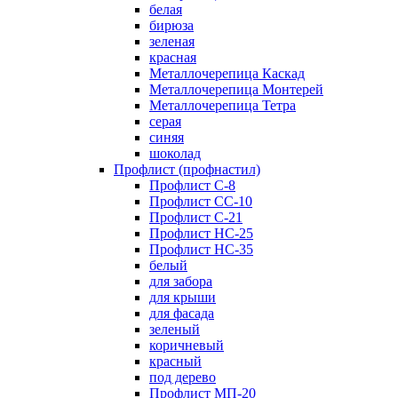
белая
бирюза
зеленая
красная
Металлочерепица Каскад
Металлочерепица Монтерей
Металлочерепица Тетра
серая
синяя
шоколад
Профлист (профнастил)
Профлист С-8
Профлист СС-10
Профлист C-21
Профлист НС-25
Профлист НС-35
белый
для забора
для крыши
для фасада
зеленый
коричневый
красный
под дерево
Профлист МП-20