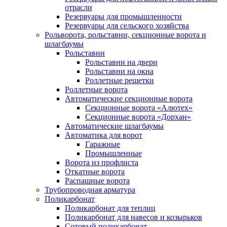
отрасли
Резервуары для промышленности
Резервуары для сельского хозяйства
Рольворота, рольставни, секционные ворота и
шлагбаумы
Рольставни
Рольставни на двери
Рольставни на окна
Роллетные решетки
Роллетные ворота
Автоматические секционные ворота
Секционные ворота «Алютех»
Секционные ворота «Дорхан»
Автоматические шлагбаумы
Автоматика для ворот
Гаражные
Промышленные
Ворота из профлиста
Откатные ворота
Распашные ворота
Трубопроводная арматура
Поликарбонат
Поликарбонат для теплиц
Поликарбонат для навесов и козырьков
Сотовый поликарбонат