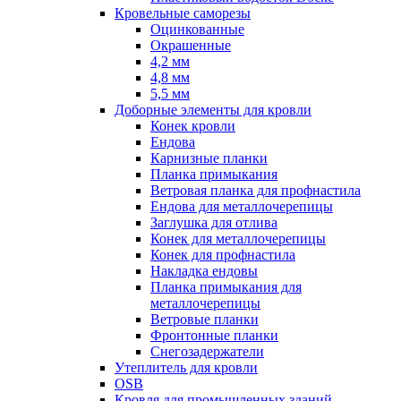
Кровельные саморезы
Оцинкованные
Окрашенные
4,2 мм
4,8 мм
5,5 мм
Доборные элементы для кровли
Конек кровли
Ендова
Карнизные планки
Планка примыкания
Ветровая планка для профнастила
Ендова для металлочерепицы
Заглушка для отлива
Конек для металлочерепицы
Конек для профнастила
Накладка ендовы
Планка примыкания для
металлочерепицы
Ветровые планки
Фронтонные планки
Снегозадержатели
Утеплитель для кровли
OSB
Кровля для промышленных зданий