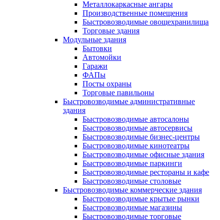
Металлокаркасные ангары
Производственные помещения
Быстровозводимые овощехранилища
Торговые здания
Модульные здания
Бытовки
Автомойки
Гаражи
ФАПы
Посты охраны
Торговые павильоны
Быстровозводимые административные
здания
Быстровозводимые автосалоны
Быстровозводимые автосервисы
Быстровозводимые бизнес-центры
Быстровозводимые кинотеатры
Быстровозводимые офисные здания
Быстровозводимые паркинги
Быстровозводимые рестораны и кафе
Быстровозводимые столовые
Быстровозводимые коммерческие здания
Быстровозводимые крытые рынки
Быстровозводимые магазины
Быстровозводимые торговые