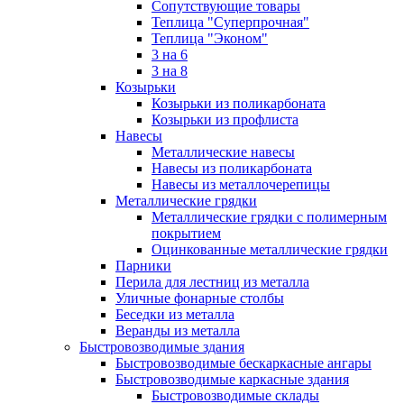
Сопутствующие товары
Теплица "Суперпрочная"
Теплица "Эконом"
3 на 6
3 на 8
Козырьки
Козырьки из поликарбоната
Козырьки из профлиста
Навесы
Металлические навесы
Навесы из поликарбоната
Навесы из металлочерепицы
Металлические грядки
Металлические грядки с полимерным
покрытием
Оцинкованные металлические грядки
Парники
Перила для лестниц из металла
Уличные фонарные столбы
Беседки из металла
Веранды из металла
Быстровозводимые здания
Быстровозводимые бескаркасные ангары
Быстровозводимые каркасные здания
Быстровозводимые склады