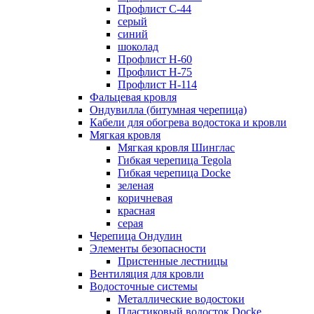
Профлист С-44
серый
синий
шоколад
Профлист Н-60
Профлист Н-75
Профлист H-114
Фальцевая кровля
Ондувилла (битумная черепица)
Кабели для обогрева водостока и кровли
Мягкая кровля
Мягкая кровля Шинглас
Гибкая черепица Tegola
Гибкая черепица Docke
зеленая
коричневая
красная
серая
Черепица Ондулин
Элементы безопасности
Пристенные лестницы
Вентиляция для кровли
Водосточные системы
Металлические водостоки
Пластиковый водосток Docke