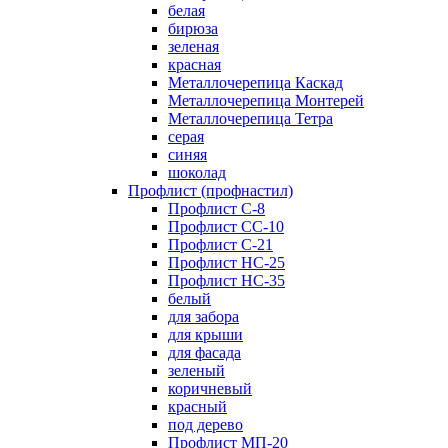
белая
бирюза
зеленая
красная
Металлочерепица Каскад
Металлочерепица Монтерей
Металлочерепица Тетра
серая
синяя
шоколад
Профлист (профнастил)
Профлист С-8
Профлист СС-10
Профлист C-21
Профлист НС-25
Профлист НС-35
белый
для забора
для крыши
для фасада
зеленый
коричневый
красный
под дерево
Профлист МП-20