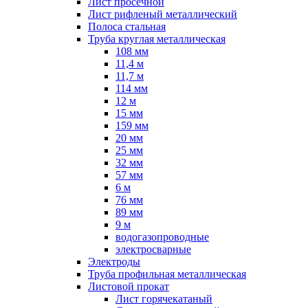
Лист просечной
Лист рифленый металлический
Полоса стальная
Труба круглая металлическая
108 мм
11,4 м
11,7 м
114 мм
12 м
15 мм
159 мм
20 мм
25 мм
32 мм
57 мм
6 м
76 мм
89 мм
9 м
водогазопроводные
электросварные
Электроды
Труба профильная металлическая
Листовой прокат
Лист горячекатаный