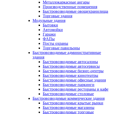
Металлокаркасные ангары
Производственные помещения
Быстровозводимые овощехранилища
Торговые здания
Модульные здания
Бытовки
Автомойки
Гаражи
ФАПы
Посты охраны
Торговые павильоны
Быстровозводимые административные
здания
Быстровозводимые автосалоны
Быстровозводимые автосервисы
Быстровозводимые бизнес-центры
Быстровозводимые кинотеатры
Быстровозводимые офисные здания
Быстровозводимые паркинги
Быстровозводимые рестораны и кафе
Быстровозводимые столовые
Быстровозводимые коммерческие здания
Быстровозводимые крытые рынки
Быстровозводимые магазины
Быстровозводимые торговые