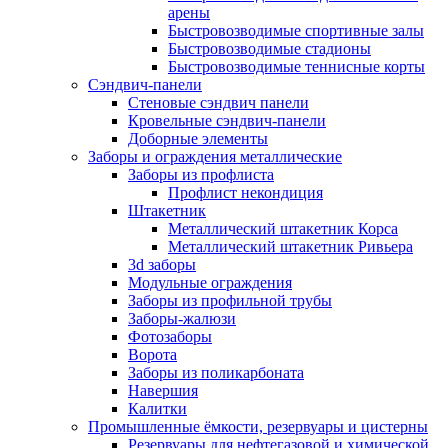
арены
Быстровозводимые спортивные залы
Быстровозводимые стадионы
Быстровозводимые теннисные корты
Сэндвич-панели
Стеновые сэндвич панели
Кровельные сэндвич-панели
Доборные элементы
Заборы и ограждения металлические
Заборы из профлиста
Профлист некондиция
Штакетник
Металлический штакетник Корса
Металлический штакетник Ривьера
3d заборы
Модульные ограждения
Заборы из профильной трубы
Заборы-жалюзи
Фотозаборы
Ворота
Заборы из поликарбоната
Навершия
Калитки
Промышленные ёмкости, резервуары и цистерны
Резервуары для нефтегазовой и химической