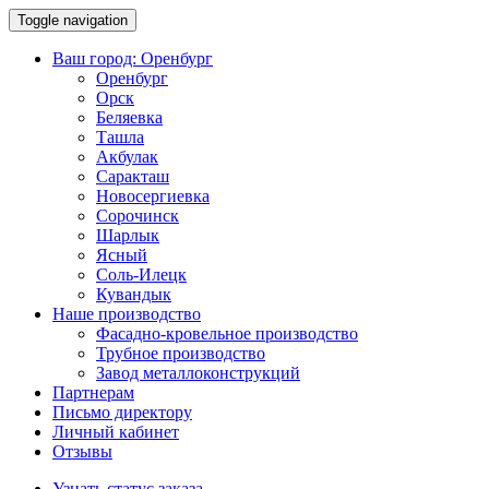
Toggle navigation
Ваш город:
Оренбург
Оренбург
Орск
Беляевка
Ташла
Акбулак
Саракташ
Новосергиевка
Сорочинск
Шарлык
Ясный
Соль-Илецк
Кувандык
Наше производство
Фасадно-кровельное производство
Трубное производство
Завод металлоконструкций
Партнерам
Письмо директору
Личный кабинет
Отзывы
Узнать статус заказа