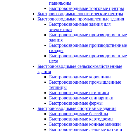
павильоны
Быстровозводимые торговые центры
Быстровозводимые логистические центры
Быстровозводимые промышленные здания
Быстровозводимые здания для
энергетики
Быстровозводимые производственные
здания
Быстровозводимые производственные
склады
Быстровозводимые производственные
цеха
Быстровозводимые сельскохозяйственные
здания
Быстровозводимые коровники
Быстровозводимые промышленные
теплицы
Быстровозводимые птичники
Быстровозводимые свинарники
Быстровозводимые фермы
Быстровозводимые спортивные здания
Быстровозводимые бассейны
Быстровозводимые картодромы
Быстровозводимые конные манежи
Быстровозводимые ледовые катки и