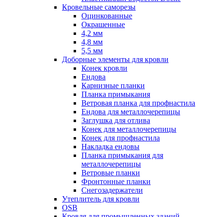
Кровельные саморезы
Оцинкованные
Окрашенные
4,2 мм
4,8 мм
5,5 мм
Доборные элементы для кровли
Конек кровли
Ендова
Карнизные планки
Планка примыкания
Ветровая планка для профнастила
Ендова для металлочерепицы
Заглушка для отлива
Конек для металлочерепицы
Конек для профнастила
Накладка ендовы
Планка примыкания для
металлочерепицы
Ветровые планки
Фронтонные планки
Снегозадержатели
Утеплитель для кровли
OSB
Кровля для промышленных зданий