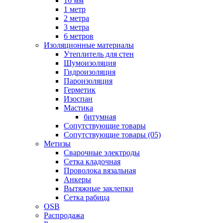
16 мм
1 метр
2 метра
3 метра
6 метров
Изоляционные материалы
Утеплитель для стен
Шумоизоляция
Гидроизоляция
Пароизоляция
Герметик
Изоспан
Мастика
битумная
Сопутствующие товары
Сопутствующие товары (05)
Метизы
Сварочные электроды
Сетка кладочная
Проволока вязальная
Анкеры
Вытяжные заклепки
Сетка рабица
OSB
Распродажа