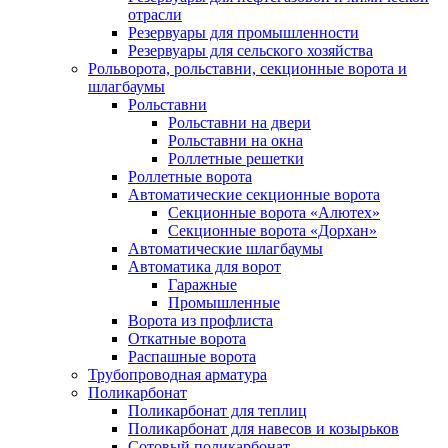
отрасли
Резервуары для промышленности
Резервуары для сельского хозяйства
Рольворота, рольставни, секционные ворота и
шлагбаумы
Рольставни
Рольставни на двери
Рольставни на окна
Роллетные решетки
Роллетные ворота
Автоматические секционные ворота
Секционные ворота «Алютех»
Секционные ворота «Дорхан»
Автоматические шлагбаумы
Автоматика для ворот
Гаражные
Промышленные
Ворота из профлиста
Откатные ворота
Распашные ворота
Трубопроводная арматура
Поликарбонат
Поликарбонат для теплиц
Поликарбонат для навесов и козырьков
Сотовый поликарбонат