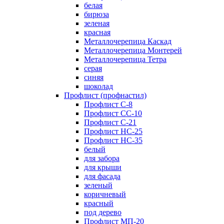
белая
бирюза
зеленая
красная
Металлочерепица Каскад
Металлочерепица Монтерей
Металлочерепица Тетра
серая
синяя
шоколад
Профлист (профнастил)
Профлист С-8
Профлист СС-10
Профлист C-21
Профлист НС-25
Профлист НС-35
белый
для забора
для крыши
для фасада
зеленый
коричневый
красный
под дерево
Профлист МП-20