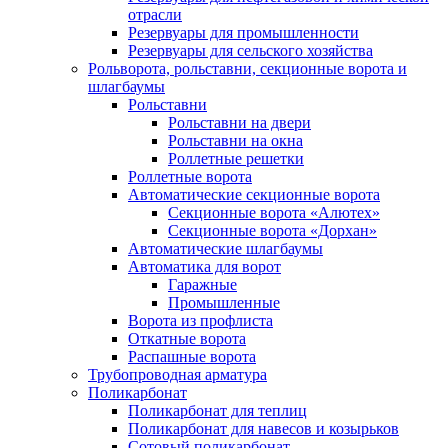
отрасли
Резервуары для промышленности
Резервуары для сельского хозяйства
Рольворота, рольставни, секционные ворота и
шлагбаумы
Рольставни
Рольставни на двери
Рольставни на окна
Роллетные решетки
Роллетные ворота
Автоматические секционные ворота
Секционные ворота «Алютех»
Секционные ворота «Дорхан»
Автоматические шлагбаумы
Автоматика для ворот
Гаражные
Промышленные
Ворота из профлиста
Откатные ворота
Распашные ворота
Трубопроводная арматура
Поликарбонат
Поликарбонат для теплиц
Поликарбонат для навесов и козырьков
Сотовый поликарбонат