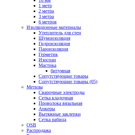
16 мм
1 метр
2 метра
3 метра
6 метров
Изоляционные материалы
Утеплитель для стен
Шумоизоляция
Гидроизоляция
Пароизоляция
Герметик
Изоспан
Мастика
битумная
Сопутствующие товары
Сопутствующие товары (05)
Метизы
Сварочные электроды
Сетка кладочная
Проволока вязальная
Анкеры
Вытяжные заклепки
Сетка рабица
OSB
Распродажа