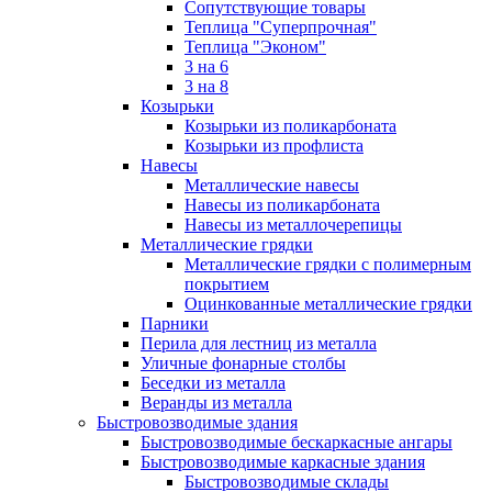
Сопутствующие товары
Теплица "Суперпрочная"
Теплица "Эконом"
3 на 6
3 на 8
Козырьки
Козырьки из поликарбоната
Козырьки из профлиста
Навесы
Металлические навесы
Навесы из поликарбоната
Навесы из металлочерепицы
Металлические грядки
Металлические грядки с полимерным
покрытием
Оцинкованные металлические грядки
Парники
Перила для лестниц из металла
Уличные фонарные столбы
Беседки из металла
Веранды из металла
Быстровозводимые здания
Быстровозводимые бескаркасные ангары
Быстровозводимые каркасные здания
Быстровозводимые склады