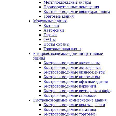
Металлокаркасные ангары
Производственные помещения
Быстровозводимые овощехранилища
Торговые здания
Модульные здания
Бытовки
Автомойки
Гаражи
ФАПы
Посты охраны
Торговые павильоны
Быстровозводимые административные
здания
Быстровозводимые автосалоны
Быстровозводимые автосервисы
Быстровозводимые бизнес-центры
Быстровозводимые кинотеатры
Быстровозводимые офисные здания
Быстровозводимые паркинги
Быстровозводимые рестораны и кафе
Быстровозводимые столовые
Быстровозводимые коммерческие здания
Быстровозводимые крытые рынки
Быстровозводимые магазины
Быстровозводимые торговые