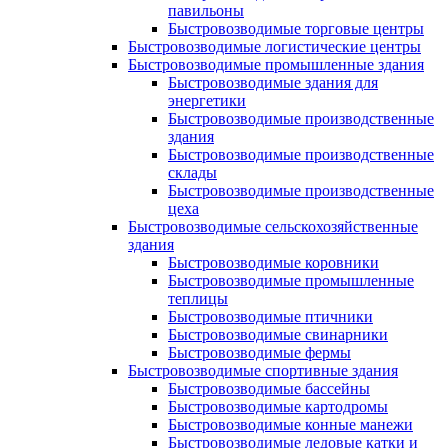
павильоны
Быстровозводимые торговые центры
Быстровозводимые логистические центры
Быстровозводимые промышленные здания
Быстровозводимые здания для
энергетики
Быстровозводимые производственные
здания
Быстровозводимые производственные
склады
Быстровозводимые производственные
цеха
Быстровозводимые сельскохозяйственные
здания
Быстровозводимые коровники
Быстровозводимые промышленные
теплицы
Быстровозводимые птичники
Быстровозводимые свинарники
Быстровозводимые фермы
Быстровозводимые спортивные здания
Быстровозводимые бассейны
Быстровозводимые картодромы
Быстровозводимые конные манежи
Быстровозводимые ледовые катки и