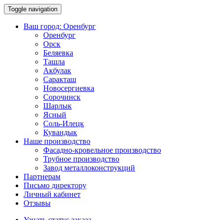
Toggle navigation
Ваш город:
Оренбург
Оренбург
Орск
Беляевка
Ташла
Акбулак
Саракташ
Новосергиевка
Сорочинск
Шарлык
Ясный
Соль-Илецк
Кувандык
Наше производство
Фасадно-кровельное производство
Трубное производство
Завод металлоконструкций
Партнерам
Письмо директору
Личный кабинет
Отзывы
Узнать статус заказа