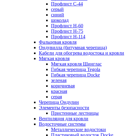
Профлист С-44
серый
синий
шоколад
Профлист Н-60
Профлист Н-75
Профлист H-114
Фальцевая кровля
Ондувилла (битумная черепица)
Кабели для обогрева водостока и кровли
Мягкая кровля
Мягкая кровля Шинглас
Гибкая черепица Tegola
Гибкая черепица Docke
зеленая
коричневая
красная
серая
Черепица Ондулин
Элементы безопасности
Пристенные лестницы
Вентиляция для кровли
Водосточные системы
Металлические водостоки
Пластиковый водосток Docke