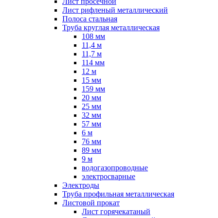
Лист просечной
Лист рифленый металлический
Полоса стальная
Труба круглая металлическая
108 мм
11,4 м
11,7 м
114 мм
12 м
15 мм
159 мм
20 мм
25 мм
32 мм
57 мм
6 м
76 мм
89 мм
9 м
водогазопроводные
электросварные
Электроды
Труба профильная металлическая
Листовой прокат
Лист горячекатаный