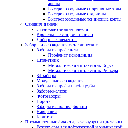
арены
Быстровозводимые спортивные залы
Быстровозводимые стадионы
Быстровозводимые теннисные корты
Сэндвич-панели
Стеновые сэндвич панели
Кровельные сэндвич-панели
Доборные элементы
Заборы и ограждения металлические
Заборы из профлиста
Профлист некондиция
Штакетник
Металлический штакетник Корса
Металлический штакетник Ривьера
3d заборы
Модульные ограждения
Заборы из профильной трубы
Заборы-жалюзи
Фотозаборы
Ворота
Заборы из поликарбоната
Навершия
Калитки
Промышленные ёмкости, резервуары и цистерны
Резервуары для нефтегазовой и химической