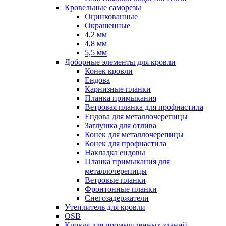
Кровельные саморезы
Оцинкованные
Окрашенные
4,2 мм
4,8 мм
5,5 мм
Доборные элементы для кровли
Конек кровли
Ендова
Карнизные планки
Планка примыкания
Ветровая планка для профнастила
Ендова для металлочерепицы
Заглушка для отлива
Конек для металлочерепицы
Конек для профнастила
Накладка ендовы
Планка примыкания для
металлочерепицы
Ветровые планки
Фронтонные планки
Снегозадержатели
Утеплитель для кровли
OSB
Кровля для промышленных зданий