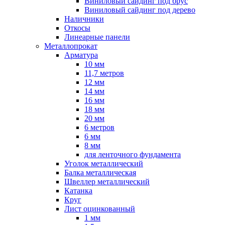
Виниловый сайдинг под брус
Виниловый сайдинг под дерево
Наличники
Откосы
Линеарные панели
Металлопрокат
Арматура
10 мм
11,7 метров
12 мм
14 мм
16 мм
18 мм
20 мм
6 метров
6 мм
8 мм
для ленточного фундамента
Уголок металлический
Балка металлическая
Швеллер металлический
Катанка
Круг
Лист оцинкованный
1 мм