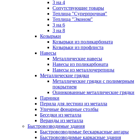
3 на 4
Сопутствующие товары
Теплица "Суперпрочная"
Теплица "Эконом"
3 на 6
3 на 8
Козырьки
Козырьки из поликарбоната
Козырьки из профлиста
Навесы
Металлические навесы
Навесы из поликарбоната
Навесы из металлочерепицы
Металлические грядки
Металлические грядки с полимерным
покрытием
Оцинкованные металлические грядки
Парники
Перила для лестниц из металла
Уличные фонарные столбы
Беседки из металла
Веранды из металла
Быстровозводимые здания
Быстровозводимые бескаркасные ангары
Быстровозводимые каркасные здания