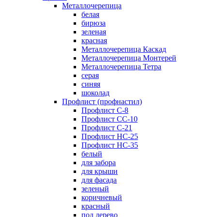
Металлочерепица
белая
бирюза
зеленая
красная
Металлочерепица Каскад
Металлочерепица Монтерей
Металлочерепица Тетра
серая
синяя
шоколад
Профлист (профнастил)
Профлист С-8
Профлист СС-10
Профлист C-21
Профлист НС-25
Профлист НС-35
белый
для забора
для крыши
для фасада
зеленый
коричневый
красный
под дерево