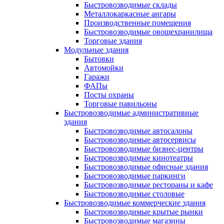
Быстровозводимые склады
Металлокаркасные ангары
Производственные помещения
Быстровозводимые овощехранилища
Торговые здания
Модульные здания
Бытовки
Автомойки
Гаражи
ФАПы
Посты охраны
Торговые павильоны
Быстровозводимые административные
здания
Быстровозводимые автосалоны
Быстровозводимые автосервисы
Быстровозводимые бизнес-центры
Быстровозводимые кинотеатры
Быстровозводимые офисные здания
Быстровозводимые паркинги
Быстровозводимые рестораны и кафе
Быстровозводимые столовые
Быстровозводимые коммерческие здания
Быстровозводимые крытые рынки
Быстровозводимые магазины