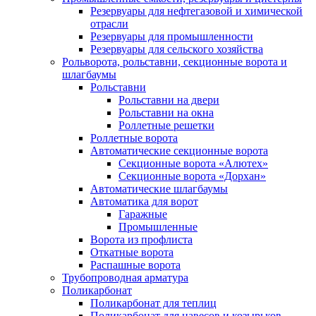
Резервуары для нефтегазовой и химической
отрасли
Резервуары для промышленности
Резервуары для сельского хозяйства
Рольворота, рольставни, секционные ворота и
шлагбаумы
Рольставни
Рольставни на двери
Рольставни на окна
Роллетные решетки
Роллетные ворота
Автоматические секционные ворота
Секционные ворота «Алютех»
Секционные ворота «Дорхан»
Автоматические шлагбаумы
Автоматика для ворот
Гаражные
Промышленные
Ворота из профлиста
Откатные ворота
Распашные ворота
Трубопроводная арматура
Поликарбонат
Поликарбонат для теплиц
Поликарбонат для навесов и козырьков