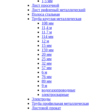
1,5 мм
Лист просечной
Лист рифленый металлический
Полоса стальная
Труба круглая металлическая
108 мм
11,4 м
11,7 м
114 мм
12 м
15 мм
159 мм
20 мм
25 мм
32 мм
57 мм
6 м
76 мм
89 мм
9 м
водогазопроводные
электросварные
Электроды
Труба профильная металлическая
Листовой прокат