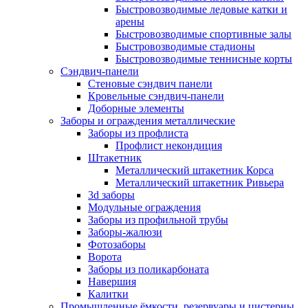
Быстровозводимые ледовые катки и
арены
Быстровозводимые спортивные залы
Быстровозводимые стадионы
Быстровозводимые теннисные корты
Сэндвич-панели
Стеновые сэндвич панели
Кровельные сэндвич-панели
Доборные элементы
Заборы и ограждения металлические
Заборы из профлиста
Профлист некондиция
Штакетник
Металлический штакетник Корса
Металлический штакетник Ривьера
3d заборы
Модульные ограждения
Заборы из профильной трубы
Заборы-жалюзи
Фотозаборы
Ворота
Заборы из поликарбоната
Навершия
Калитки
Промышленные ёмкости, резервуары и цистерны