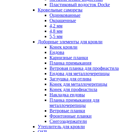
Пластиковый водосток Docke
Кровельные саморезы
Оцинкованные
Окрашенные
4,2 мм
4,8 мм
5,5 мм
Доборные элементы для кровли
Конек кровли
Ендова
Карнизные планки
Планка примыкания
Ветровая планка для профнастила
Ендова для металлочерепицы
Заглушка для отлива
Конек для металлочерепицы
Конек для профнастила
Накладка ендовы
Планка примыкания для
металлочерепицы
Ветровые планки
Фронтонные планки
Снегозадержатели
Утеплитель для кровли
OSB