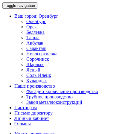
Toggle navigation
Ваш город:
Оренбург
Оренбург
Орск
Беляевка
Ташла
Акбулак
Саракташ
Новосергиевка
Сорочинск
Шарлык
Ясный
Соль-Илецк
Кувандык
Наше производство
Фасадно-кровельное производство
Трубное производство
Завод металлоконструкций
Партнерам
Письмо директору
Личный кабинет
Отзывы
Узнать статус заказа