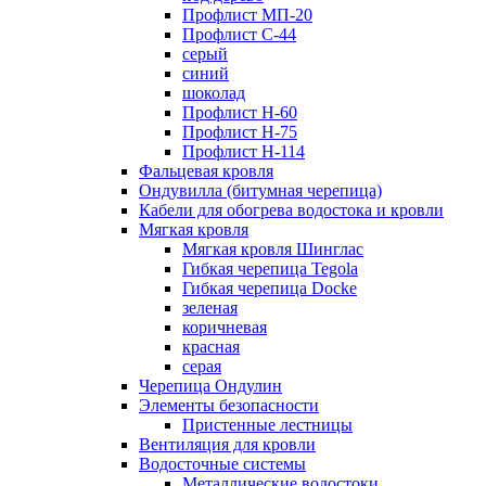
Профлист МП-20
Профлист С-44
серый
синий
шоколад
Профлист Н-60
Профлист Н-75
Профлист H-114
Фальцевая кровля
Ондувилла (битумная черепица)
Кабели для обогрева водостока и кровли
Мягкая кровля
Мягкая кровля Шинглас
Гибкая черепица Tegola
Гибкая черепица Docke
зеленая
коричневая
красная
серая
Черепица Ондулин
Элементы безопасности
Пристенные лестницы
Вентиляция для кровли
Водосточные системы
Металлические водостоки