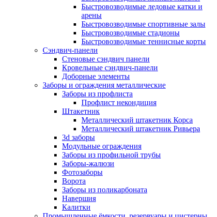
Быстровозводимые ледовые катки и
арены
Быстровозводимые спортивные залы
Быстровозводимые стадионы
Быстровозводимые теннисные корты
Сэндвич-панели
Стеновые сэндвич панели
Кровельные сэндвич-панели
Доборные элементы
Заборы и ограждения металлические
Заборы из профлиста
Профлист некондиция
Штакетник
Металлический штакетник Корса
Металлический штакетник Ривьера
3d заборы
Модульные ограждения
Заборы из профильной трубы
Заборы-жалюзи
Фотозаборы
Ворота
Заборы из поликарбоната
Навершия
Калитки
Промышленные ёмкости, резервуары и цистерны