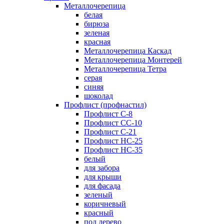
Металлочерепица
белая
бирюза
зеленая
красная
Металлочерепица Каскад
Металлочерепица Монтерей
Металлочерепица Тетра
серая
синяя
шоколад
Профлист (профнастил)
Профлист С-8
Профлист СС-10
Профлист C-21
Профлист НС-25
Профлист НС-35
белый
для забора
для крыши
для фасада
зеленый
коричневый
красный
под дерево