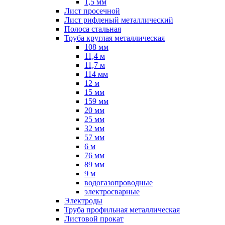
1,5 мм
Лист просечной
Лист рифленый металлический
Полоса стальная
Труба круглая металлическая
108 мм
11,4 м
11,7 м
114 мм
12 м
15 мм
159 мм
20 мм
25 мм
32 мм
57 мм
6 м
76 мм
89 мм
9 м
водогазопроводные
электросварные
Электроды
Труба профильная металлическая
Листовой прокат