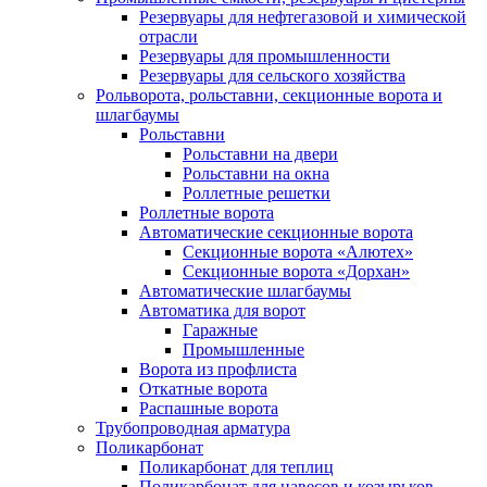
Резервуары для нефтегазовой и химической
отрасли
Резервуары для промышленности
Резервуары для сельского хозяйства
Рольворота, рольставни, секционные ворота и
шлагбаумы
Рольставни
Рольставни на двери
Рольставни на окна
Роллетные решетки
Роллетные ворота
Автоматические секционные ворота
Секционные ворота «Алютех»
Секционные ворота «Дорхан»
Автоматические шлагбаумы
Автоматика для ворот
Гаражные
Промышленные
Ворота из профлиста
Откатные ворота
Распашные ворота
Трубопроводная арматура
Поликарбонат
Поликарбонат для теплиц
Поликарбонат для навесов и козырьков