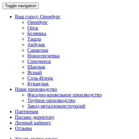
Toggle navigation
Ваш город:
Оренбург
Оренбург
Орск
Беляевка
Ташла
Акбулак
Саракташ
Новосергиевка
Сорочинск
Шарлык
Ясный
Соль-Илецк
Кувандык
Наше производство
Фасадно-кровельное производство
Трубное производство
Завод металлоконструкций
Партнерам
Письмо директору
Личный кабинет
Отзывы
Узнать статус заказа