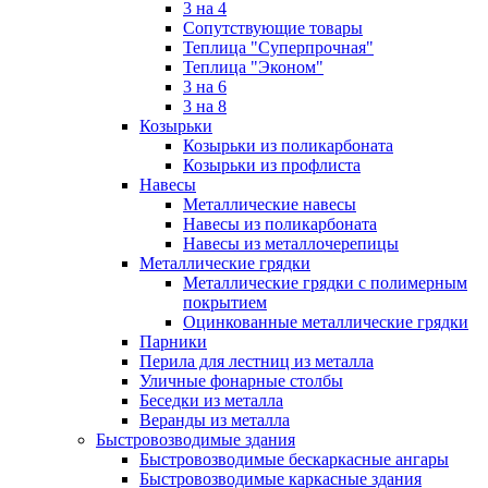
3 на 4
Сопутствующие товары
Теплица "Суперпрочная"
Теплица "Эконом"
3 на 6
3 на 8
Козырьки
Козырьки из поликарбоната
Козырьки из профлиста
Навесы
Металлические навесы
Навесы из поликарбоната
Навесы из металлочерепицы
Металлические грядки
Металлические грядки с полимерным
покрытием
Оцинкованные металлические грядки
Парники
Перила для лестниц из металла
Уличные фонарные столбы
Беседки из металла
Веранды из металла
Быстровозводимые здания
Быстровозводимые бескаркасные ангары
Быстровозводимые каркасные здания