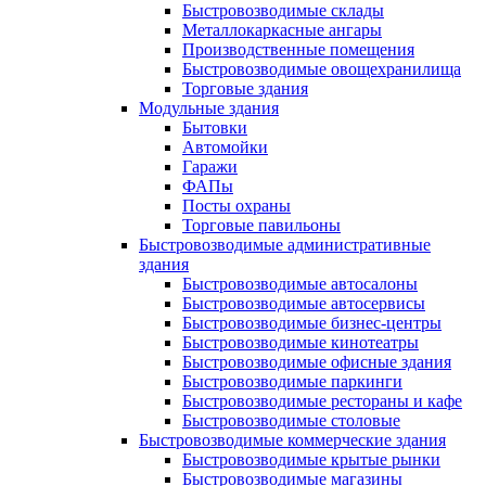
Быстровозводимые склады
Металлокаркасные ангары
Производственные помещения
Быстровозводимые овощехранилища
Торговые здания
Модульные здания
Бытовки
Автомойки
Гаражи
ФАПы
Посты охраны
Торговые павильоны
Быстровозводимые административные
здания
Быстровозводимые автосалоны
Быстровозводимые автосервисы
Быстровозводимые бизнес-центры
Быстровозводимые кинотеатры
Быстровозводимые офисные здания
Быстровозводимые паркинги
Быстровозводимые рестораны и кафе
Быстровозводимые столовые
Быстровозводимые коммерческие здания
Быстровозводимые крытые рынки
Быстровозводимые магазины