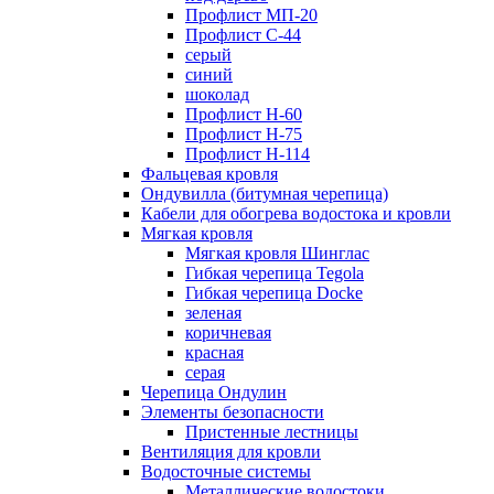
Профлист МП-20
Профлист С-44
серый
синий
шоколад
Профлист Н-60
Профлист Н-75
Профлист H-114
Фальцевая кровля
Ондувилла (битумная черепица)
Кабели для обогрева водостока и кровли
Мягкая кровля
Мягкая кровля Шинглас
Гибкая черепица Tegola
Гибкая черепица Docke
зеленая
коричневая
красная
серая
Черепица Ондулин
Элементы безопасности
Пристенные лестницы
Вентиляция для кровли
Водосточные системы
Металлические водостоки