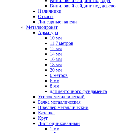
Виниловый сайдинг под брус
Виниловый сайдинг под дерево
Наличники
Откосы
Линеарные панели
Металлопрокат
Арматура
10 мм
11,7 метров
12 мм
14 мм
16 мм
18 мм
20 мм
6 метров
6 мм
8 мм
для ленточного фундамента
Уголок металлический
Балка металлическая
Швеллер металлический
Катанка
Круг
Лист оцинкованный
1 мм