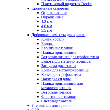
Пластиковый водосток Docke
Кровельные саморезы
Оцинкованные
Окрашенные
4,2 мм
4,8 мм
5,5 мм
Доборные элементы для кровли
Конек кровли
Ендова
Карнизные планки
Планка примыкания
Ветровая планка для профнастила
Ендова для металлочерепицы
Заглушка для отлива
Конек для металлочерепицы
Конек для профнастила
Накладка ендовы
Планка примыкания для
металлочерепицы
Ветровые планки
Фронтонные планки
Снегозадержатели
Утеплитель для кровли
OSB