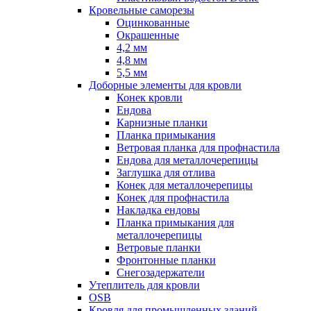
Кровельные саморезы
Оцинкованные
Окрашенные
4,2 мм
4,8 мм
5,5 мм
Доборные элементы для кровли
Конек кровли
Ендова
Карнизные планки
Планка примыкания
Ветровая планка для профнастила
Ендова для металлочерепицы
Заглушка для отлива
Конек для металлочерепицы
Конек для профнастила
Накладка ендовы
Планка примыкания для
металлочерепицы
Ветровые планки
Фронтонные планки
Снегозадержатели
Утеплитель для кровли
OSB
Кровля для промышленных зданий