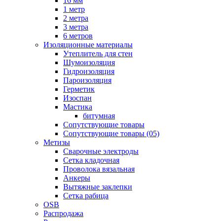
16 мм
1 метр
2 метра
3 метра
6 метров
Изоляционные материалы
Утеплитель для стен
Шумоизоляция
Гидроизоляция
Пароизоляция
Герметик
Изоспан
Мастика
битумная
Сопутствующие товары
Сопутствующие товары (05)
Метизы
Сварочные электроды
Сетка кладочная
Проволока вязальная
Анкеры
Вытяжные заклепки
Сетка рабица
OSB
Распродажа