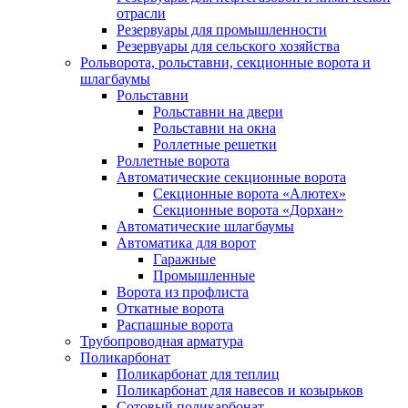
отрасли
Резервуары для промышленности
Резервуары для сельского хозяйства
Рольворота, рольставни, секционные ворота и
шлагбаумы
Рольставни
Рольставни на двери
Рольставни на окна
Роллетные решетки
Роллетные ворота
Автоматические секционные ворота
Секционные ворота «Алютех»
Секционные ворота «Дорхан»
Автоматические шлагбаумы
Автоматика для ворот
Гаражные
Промышленные
Ворота из профлиста
Откатные ворота
Распашные ворота
Трубопроводная арматура
Поликарбонат
Поликарбонат для теплиц
Поликарбонат для навесов и козырьков
Сотовый поликарбонат