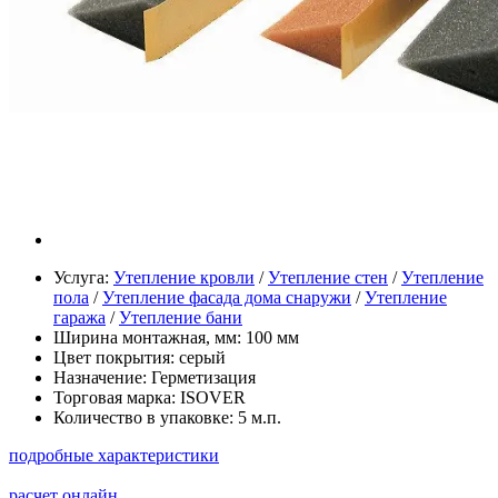
Услуга:
Утепление кровли
/
Утепление стен
/
Утепление
пола
/
Утепление фасада дома снаружи
/
Утепление
гаража
/
Утепление бани
Ширина монтажная, мм:
100 мм
Цвет покрытия:
серый
Назначение:
Герметизация
Торговая марка:
ISOVER
Количество в упаковке:
5 м.п.
подробные характеристики
расчет онлайн