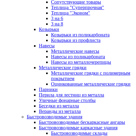
Сопутствующие товары
Теплица "Суперпрочная"
Теплица "Эконом"
3 на 6
3 на 8
Козырьки
Козырьки из поликарбоната
Козырьки из профлиста
Навесы
Металлические навесы
Навесы из поликарбоната
Навесы из металлочерепицы
Металлические грядки
Металлические грядки с полимерным
покрытием
Оцинкованные металлические грядки
Парники
Перила для лестниц из металла
Уличные фонарные столбы
Беседки из металла
Веранды из металла
Быстровозводимые здания
Быстровозводимые бескаркасные ангары
Быстровозводимые каркасные здания
Быстровозводимые склады