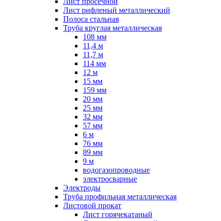
Лист просечной
Лист рифленый металлический
Полоса стальная
Труба круглая металлическая
108 мм
11,4 м
11,7 м
114 мм
12 м
15 мм
159 мм
20 мм
25 мм
32 мм
57 мм
6 м
76 мм
89 мм
9 м
водогазопроводные
электросварные
Электроды
Труба профильная металлическая
Листовой прокат
Лист горячекатаный