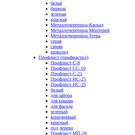
белая
бирюза
зеленая
красная
Металлочерепица Каскад
Металлочерепица Монтерей
Металлочерепица Тетра
серая
синяя
шоколад
Профлист (профнастил)
Профлист С-8
Профлист СС-10
Профлист C-21
Профлист НС-25
Профлист НС-35
белый
для забора
для крыши
для фасада
зеленый
коричневый
красный
под дерево
Профлист МП-20