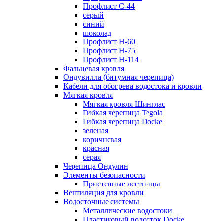
Профлист С-44
серый
синий
шоколад
Профлист Н-60
Профлист Н-75
Профлист H-114
Фальцевая кровля
Ондувилла (битумная черепица)
Кабели для обогрева водостока и кровли
Мягкая кровля
Мягкая кровля Шинглас
Гибкая черепица Tegola
Гибкая черепица Docke
зеленая
коричневая
красная
серая
Черепица Ондулин
Элементы безопасности
Пристенные лестницы
Вентиляция для кровли
Водосточные системы
Металлические водостоки
Пластиковый водосток Docke