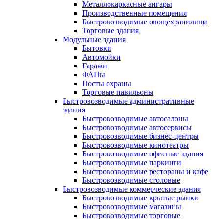
Металлокаркасные ангары
Производственные помещения
Быстровозводимые овощехранилища
Торговые здания
Модульные здания
Бытовки
Автомойки
Гаражи
ФАПы
Посты охраны
Торговые павильоны
Быстровозводимые административные
здания
Быстровозводимые автосалоны
Быстровозводимые автосервисы
Быстровозводимые бизнес-центры
Быстровозводимые кинотеатры
Быстровозводимые офисные здания
Быстровозводимые паркинги
Быстровозводимые рестораны и кафе
Быстровозводимые столовые
Быстровозводимые коммерческие здания
Быстровозводимые крытые рынки
Быстровозводимые магазины
Быстровозводимые торговые