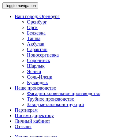
Toggle navigation
Ваш город:
Оренбург
Оренбург
Орск
Беляевка
Ташла
Акбулак
Саракташ
Новосергиевка
Сорочинск
Шарлык
Ясный
Соль-Илецк
Кувандык
Наше производство
Фасадно-кровельное производство
Трубное производство
Завод металлоконструкций
Партнерам
Письмо директору
Личный кабинет
Отзывы
Узнать статус заказа