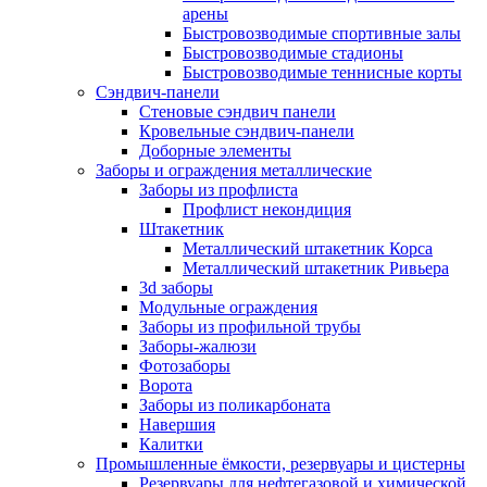
арены
Быстровозводимые спортивные залы
Быстровозводимые стадионы
Быстровозводимые теннисные корты
Сэндвич-панели
Стеновые сэндвич панели
Кровельные сэндвич-панели
Доборные элементы
Заборы и ограждения металлические
Заборы из профлиста
Профлист некондиция
Штакетник
Металлический штакетник Корса
Металлический штакетник Ривьера
3d заборы
Модульные ограждения
Заборы из профильной трубы
Заборы-жалюзи
Фотозаборы
Ворота
Заборы из поликарбоната
Навершия
Калитки
Промышленные ёмкости, резервуары и цистерны
Резервуары для нефтегазовой и химической