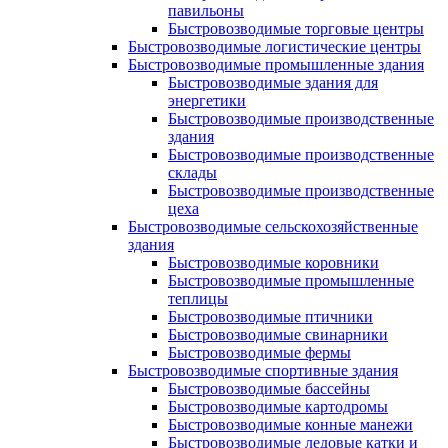
павильоны
Быстровозводимые торговые центры
Быстровозводимые логистические центры
Быстровозводимые промышленные здания
Быстровозводимые здания для
энергетики
Быстровозводимые производственные
здания
Быстровозводимые производственные
склады
Быстровозводимые производственные
цеха
Быстровозводимые сельскохозяйственные
здания
Быстровозводимые коровники
Быстровозводимые промышленные
теплицы
Быстровозводимые птичники
Быстровозводимые свинарники
Быстровозводимые фермы
Быстровозводимые спортивные здания
Быстровозводимые бассейны
Быстровозводимые картодромы
Быстровозводимые конные манежи
Быстровозводимые ледовые катки и