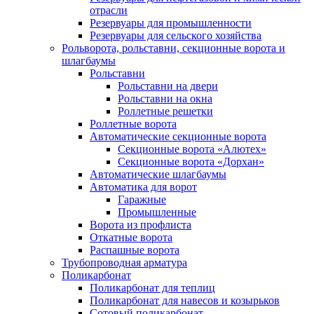
отрасли
Резервуары для промышленности
Резервуары для сельского хозяйства
Рольворота, рольставни, секционные ворота и
шлагбаумы
Рольставни
Рольставни на двери
Рольставни на окна
Роллетные решетки
Роллетные ворота
Автоматические секционные ворота
Секционные ворота «Алютех»
Секционные ворота «Дорхан»
Автоматические шлагбаумы
Автоматика для ворот
Гаражные
Промышленные
Ворота из профлиста
Откатные ворота
Распашные ворота
Трубопроводная арматура
Поликарбонат
Поликарбонат для теплиц
Поликарбонат для навесов и козырьков
Сотовый поликарбонат