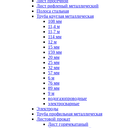
Лист просечной
Лист рифленый металлический
Полоса стальная
Труба круглая металлическая
108 мм
11,4 м
11,7 м
114 мм
12 м
15 мм
159 мм
20 мм
25 мм
32 мм
57 мм
6 м
76 мм
89 мм
9 м
водогазопроводные
электросварные
Электроды
Труба профильная металлическая
Листовой прокат
Лист горячекатаный