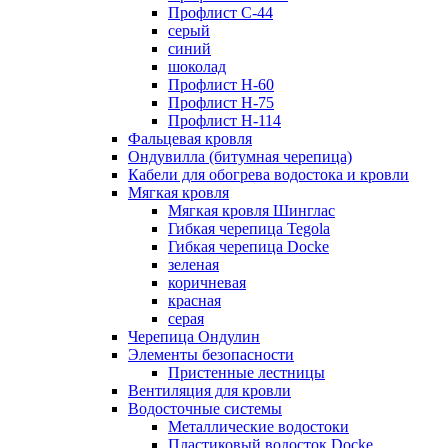
Профлист С-44
серый
синий
шоколад
Профлист Н-60
Профлист Н-75
Профлист H-114
Фальцевая кровля
Ондувилла (битумная черепица)
Кабели для обогрева водостока и кровли
Мягкая кровля
Мягкая кровля Шинглас
Гибкая черепица Tegola
Гибкая черепица Docke
зеленая
коричневая
красная
серая
Черепица Ондулин
Элементы безопасности
Пристенные лестницы
Вентиляция для кровли
Водосточные системы
Металлические водостоки
Пластиковый водосток Docke