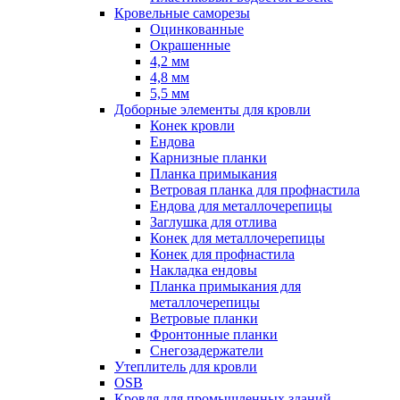
Кровельные саморезы
Оцинкованные
Окрашенные
4,2 мм
4,8 мм
5,5 мм
Доборные элементы для кровли
Конек кровли
Ендова
Карнизные планки
Планка примыкания
Ветровая планка для профнастила
Ендова для металлочерепицы
Заглушка для отлива
Конек для металлочерепицы
Конек для профнастила
Накладка ендовы
Планка примыкания для
металлочерепицы
Ветровые планки
Фронтонные планки
Снегозадержатели
Утеплитель для кровли
OSB
Кровля для промышленных зданий