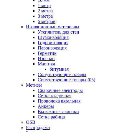
16 мм
1 метр
2 метра
3 метра
6 метров
Изоляционные материалы
Утеплитель для стен
Шумоизоляция
Гидроизоляция
Пароизоляция
Герметик
Изоспан
Мастика
битумная
Сопутствующие товары
Сопутствующие товары (05)
Метизы
Сварочные электроды
Сетка кладочная
Проволока вязальная
Анкеры
Вытяжные заклепки
Сетка рабица
OSB
Распродажа