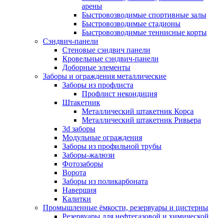
арены
Быстровозводимые спортивные залы
Быстровозводимые стадионы
Быстровозводимые теннисные корты
Сэндвич-панели
Стеновые сэндвич панели
Кровельные сэндвич-панели
Доборные элементы
Заборы и ограждения металлические
Заборы из профлиста
Профлист некондиция
Штакетник
Металлический штакетник Корса
Металлический штакетник Ривьера
3d заборы
Модульные ограждения
Заборы из профильной трубы
Заборы-жалюзи
Фотозаборы
Ворота
Заборы из поликарбоната
Навершия
Калитки
Промышленные ёмкости, резервуары и цистерны
Резервуары для нефтегазовой и химической