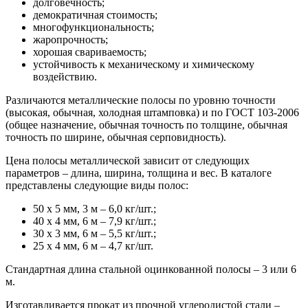
долговечность;
демократичная стоимость;
многофункциональность;
жаропрочность;
хорошая свариваемость;
устойчивость к механическому и химическому
воздействию.
Различаются металлические полосы по уровню точности
(высокая, обычная, холодная штамповка) и по ГОСТ 103-2006
(общее назначение, обычная точность по толщине, обычная
точность по ширине, обычная серповидность).
Цена полосы металлической зависит от следующих
параметров – длина, ширина, толщина и вес. В каталоге
представлены следующие виды полос:
50 х 5 мм, 3 м – 6,0 кг/шт.;
40 х 4 мм, 6 м – 7,9 кг/шт.;
30 х 3 мм, 6 м – 5,5 кг/шт.;
25 х 4 мм, 6 м – 4,7 кг/шт.
Стандартная длина стальной оцинкованной полосы – 3 или 6
м.
Изготавливается прокат из прочной углеродистой стали –