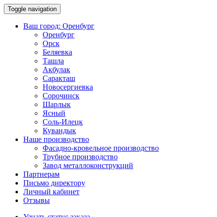
Toggle navigation
Ваш город:
Оренбург
Оренбург
Орск
Беляевка
Ташла
Акбулак
Саракташ
Новосергиевка
Сорочинск
Шарлык
Ясный
Соль-Илецк
Кувандык
Наше производство
Фасадно-кровельное производство
Трубное производство
Завод металлоконструкций
Партнерам
Письмо директору
Личный кабинет
Отзывы
Узнать статус заказа