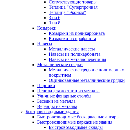
Сопутствующие товары
Теплица "Суперпрочная"
Теплица "Эконом"
3 на 6
3 на 8
Козырьки
Козырьки из поликарбоната
Козырьки из профлиста
Навесы
Металлические навесы
Навесы из поликарбоната
Навесы из металлочерепицы
Металлические грядки
Металлические грядки с полимерным
покрытием
Оцинкованные металлические грядки
Парники
Перила для лестниц из металла
Уличные фонарные столбы
Беседки из металла
Веранды из металла
Быстровозводимые здания
Быстровозводимые бескаркасные ангары
Быстровозводимые каркасные здания
Быстровозводимые склады