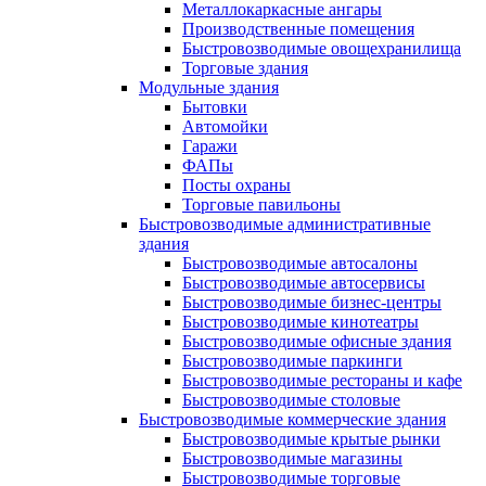
Металлокаркасные ангары
Производственные помещения
Быстровозводимые овощехранилища
Торговые здания
Модульные здания
Бытовки
Автомойки
Гаражи
ФАПы
Посты охраны
Торговые павильоны
Быстровозводимые административные
здания
Быстровозводимые автосалоны
Быстровозводимые автосервисы
Быстровозводимые бизнес-центры
Быстровозводимые кинотеатры
Быстровозводимые офисные здания
Быстровозводимые паркинги
Быстровозводимые рестораны и кафе
Быстровозводимые столовые
Быстровозводимые коммерческие здания
Быстровозводимые крытые рынки
Быстровозводимые магазины
Быстровозводимые торговые