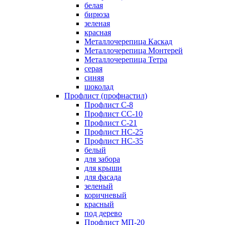
белая
бирюза
зеленая
красная
Металлочерепица Каскад
Металлочерепица Монтерей
Металлочерепица Тетра
серая
синяя
шоколад
Профлист (профнастил)
Профлист С-8
Профлист СС-10
Профлист C-21
Профлист НС-25
Профлист НС-35
белый
для забора
для крыши
для фасада
зеленый
коричневый
красный
под дерево
Профлист МП-20