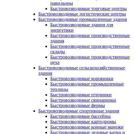
павильоны
Быстровозводимые торговые центры
Быстровозводимые логистические центры
Быстровозводимые промышленные здания
Быстровозводимые здания для
энергетики
Быстровозводимые производственные
здания
Быстровозводимые производственные
склады
Быстровозводимые производственные
цеха
Быстровозводимые сельскохозяйственные
здания
Быстровозводимые коровники
Быстровозводимые промышленные
теплицы
Быстровозводимые птичники
Быстровозводимые свинарники
Быстровозводимые фермы
Быстровозводимые спортивные здания
Быстровозводимые бассейны
Быстровозводимые картодромы
Быстровозводимые конные манежи
Быстровозводимые ледовые катки и