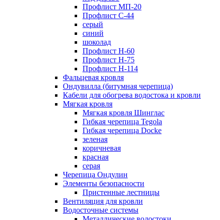
Профлист МП-20
Профлист С-44
серый
синий
шоколад
Профлист Н-60
Профлист Н-75
Профлист H-114
Фальцевая кровля
Ондувилла (битумная черепица)
Кабели для обогрева водостока и кровли
Мягкая кровля
Мягкая кровля Шинглас
Гибкая черепица Tegola
Гибкая черепица Docke
зеленая
коричневая
красная
серая
Черепица Ондулин
Элементы безопасности
Пристенные лестницы
Вентиляция для кровли
Водосточные системы
Металлические водостоки