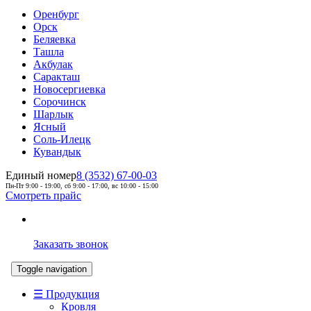
Оренбург
Орск
Беляевка
Ташла
Акбулак
Саракташ
Новосергиевка
Сорочинск
Шарлык
Ясный
Соль-Илецк
Кувандык
Единый номер
8 (3532) 67-00-03
Пн-Пт 9:00 - 19:00, сб 9:00 - 17:00, вс 10:00 - 15:00
Смотреть прайс
Заказать звонок
Toggle navigation
☰ Продукция
Кровля