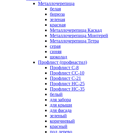
Металлочерепица
белая
бирюза
зеленая
красная
Металлочерепица Каскад
Металлочерепица Монтерей
Металлочерепица Тетра
серая
синяя
шоколад
Профлист (профнастил)
Профлист С-8
Профлист СС-10
Профлист C-21
Профлист НС-25
Профлист НС-35
белый
для забора
для крыши
для фасада
зеленый
коричневый
красный
под дерево