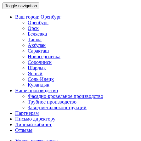
Toggle navigation
Ваш город:
Оренбург
Оренбург
Орск
Беляевка
Ташла
Акбулак
Саракташ
Новосергиевка
Сорочинск
Шарлык
Ясный
Соль-Илецк
Кувандык
Наше производство
Фасадно-кровельное производство
Трубное производство
Завод металлоконструкций
Партнерам
Письмо директору
Личный кабинет
Отзывы
Узнать статус заказа