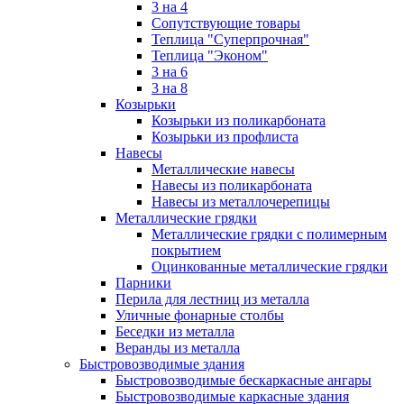
3 на 4
Сопутствующие товары
Теплица "Суперпрочная"
Теплица "Эконом"
3 на 6
3 на 8
Козырьки
Козырьки из поликарбоната
Козырьки из профлиста
Навесы
Металлические навесы
Навесы из поликарбоната
Навесы из металлочерепицы
Металлические грядки
Металлические грядки с полимерным
покрытием
Оцинкованные металлические грядки
Парники
Перила для лестниц из металла
Уличные фонарные столбы
Беседки из металла
Веранды из металла
Быстровозводимые здания
Быстровозводимые бескаркасные ангары
Быстровозводимые каркасные здания