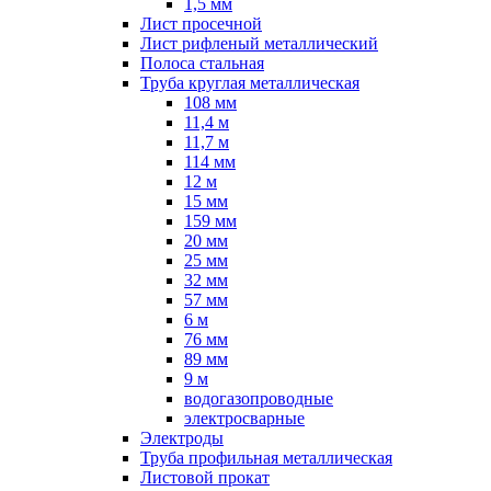
1,5 мм
Лист просечной
Лист рифленый металлический
Полоса стальная
Труба круглая металлическая
108 мм
11,4 м
11,7 м
114 мм
12 м
15 мм
159 мм
20 мм
25 мм
32 мм
57 мм
6 м
76 мм
89 мм
9 м
водогазопроводные
электросварные
Электроды
Труба профильная металлическая
Листовой прокат