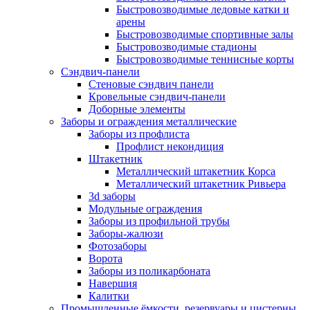
Быстровозводимые ледовые катки и
арены
Быстровозводимые спортивные залы
Быстровозводимые стадионы
Быстровозводимые теннисные корты
Сэндвич-панели
Стеновые сэндвич панели
Кровельные сэндвич-панели
Доборные элементы
Заборы и ограждения металлические
Заборы из профлиста
Профлист некондиция
Штакетник
Металлический штакетник Корса
Металлический штакетник Ривьера
3d заборы
Модульные ограждения
Заборы из профильной трубы
Заборы-жалюзи
Фотозаборы
Ворота
Заборы из поликарбоната
Навершия
Калитки
Промышленные ёмкости, резервуары и цистерны