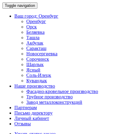
Toggle navigation
Ваш город:
Оренбург
Оренбург
Орск
Беляевка
Ташла
Акбулак
Саракташ
Новосергиевка
Сорочинск
Шарлык
Ясный
Соль-Илецк
Кувандык
Наше производство
Фасадно-кровельное производство
Трубное производство
Завод металлоконструкций
Партнерам
Письмо директору
Личный кабинет
Отзывы
Узнать статус заказа