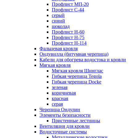
Профлист МП-20
Профлист С-44
серый
синий
шоколад
Профлист Н-60
Профлист Н-75
Профлист H-114
Фальцевая кровля
Ондувилла (битумная черепица)
Кабели для обогрева водостока и кровли
Мягкая кровля
Мягкая кровля Шинглас
Гибкая черепица Tegola
Гибкая черепица Docke
зеленая
коричневая
красная
серая
Черепица Ондулин
Элементы безопасности
Пристенные лестницы
Вентиляция для кровли
Водосточные системы
Металлические водостоки