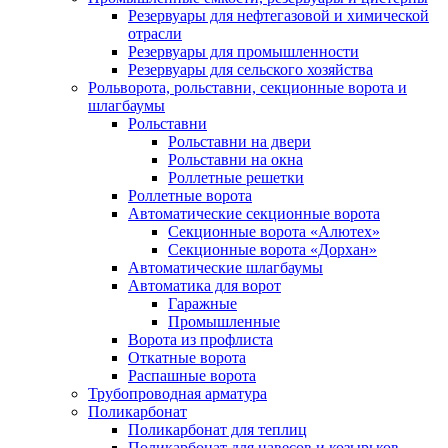
Резервуары для нефтегазовой и химической
отрасли
Резервуары для промышленности
Резервуары для сельского хозяйства
Рольворота, рольставни, секционные ворота и
шлагбаумы
Рольставни
Рольставни на двери
Рольставни на окна
Роллетные решетки
Роллетные ворота
Автоматические секционные ворота
Секционные ворота «Алютех»
Секционные ворота «Дорхан»
Автоматические шлагбаумы
Автоматика для ворот
Гаражные
Промышленные
Ворота из профлиста
Откатные ворота
Распашные ворота
Трубопроводная арматура
Поликарбонат
Поликарбонат для теплиц
Поликарбонат для навесов и козырьков