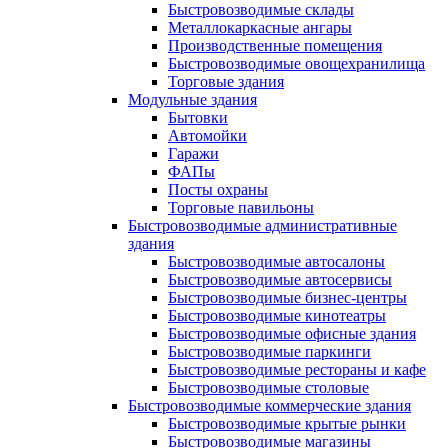
Быстровозводимые склады
Металлокаркасные ангары
Производственные помещения
Быстровозводимые овощехранилища
Торговые здания
Модульные здания
Бытовки
Автомойки
Гаражи
ФАПы
Посты охраны
Торговые павильоны
Быстровозводимые административные
здания
Быстровозводимые автосалоны
Быстровозводимые автосервисы
Быстровозводимые бизнес-центры
Быстровозводимые кинотеатры
Быстровозводимые офисные здания
Быстровозводимые паркинги
Быстровозводимые рестораны и кафе
Быстровозводимые столовые
Быстровозводимые коммерческие здания
Быстровозводимые крытые рынки
Быстровозводимые магазины