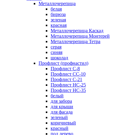
Металлочерепица
белая
бирюза
зеленая
красная
Металлочерепица Каскад
Металлочерепица Монтерей
Металлочерепица Тетра
серая
синяя
шоколад
Профлист (профнастил)
Профлист С-8
Профлист СС-10
Профлист C-21
Профлист НС-25
Профлист НС-35
белый
для забора
для крыши
для фасада
зеленый
коричневый
красный
под дерево