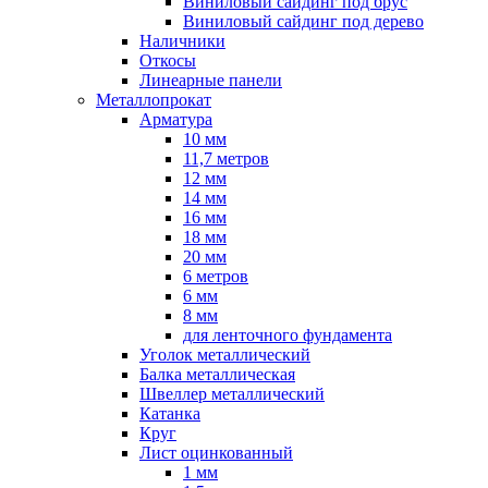
Виниловый сайдинг под брус
Виниловый сайдинг под дерево
Наличники
Откосы
Линеарные панели
Металлопрокат
Арматура
10 мм
11,7 метров
12 мм
14 мм
16 мм
18 мм
20 мм
6 метров
6 мм
8 мм
для ленточного фундамента
Уголок металлический
Балка металлическая
Швеллер металлический
Катанка
Круг
Лист оцинкованный
1 мм