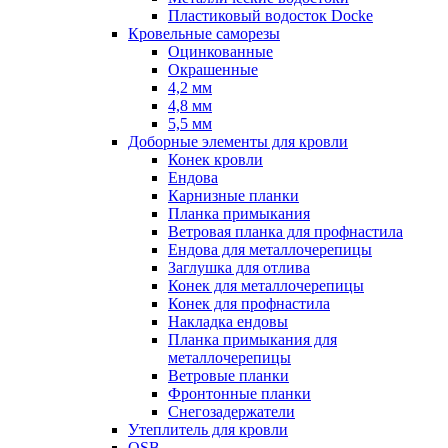
Пластиковый водосток Docke
Кровельные саморезы
Оцинкованные
Окрашенные
4,2 мм
4,8 мм
5,5 мм
Доборные элементы для кровли
Конек кровли
Ендова
Карнизные планки
Планка примыкания
Ветровая планка для профнастила
Ендова для металлочерепицы
Заглушка для отлива
Конек для металлочерепицы
Конек для профнастила
Накладка ендовы
Планка примыкания для
металлочерепицы
Ветровые планки
Фронтонные планки
Снегозадержатели
Утеплитель для кровли
OSB