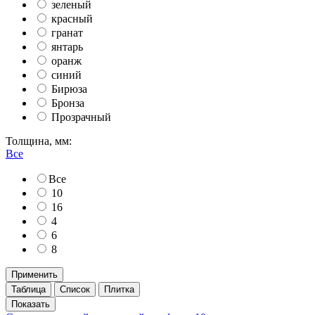
зеленый
красный
гранат
янтарь
оранж
синий
Бирюза
Бронза
Прозрачный
Толщина, мм:
Все
Все
10
16
4
6
8
Применить
Таблица
Список
Плитка