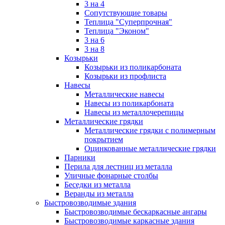
3 на 4
Сопутствующие товары
Теплица "Суперпрочная"
Теплица "Эконом"
3 на 6
3 на 8
Козырьки
Козырьки из поликарбоната
Козырьки из профлиста
Навесы
Металлические навесы
Навесы из поликарбоната
Навесы из металлочерепицы
Металлические грядки
Металлические грядки с полимерным
покрытием
Оцинкованные металлические грядки
Парники
Перила для лестниц из металла
Уличные фонарные столбы
Беседки из металла
Веранды из металла
Быстровозводимые здания
Быстровозводимые бескаркасные ангары
Быстровозводимые каркасные здания