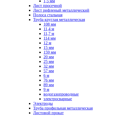
1,5 мм
Лист просечной
Лист рифленый металлический
Полоса стальная
Труба круглая металлическая
108 мм
11,4 м
11,7 м
114 мм
12 м
15 мм
159 мм
20 мм
25 мм
32 мм
57 мм
6 м
76 мм
89 мм
9 м
водогазопроводные
электросварные
Электроды
Труба профильная металлическая
Листовой прокат