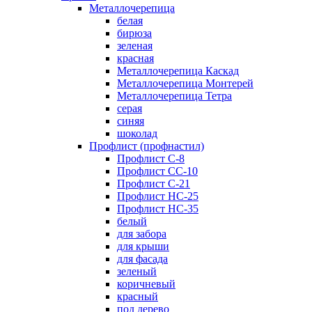
Металлочерепица
белая
бирюза
зеленая
красная
Металлочерепица Каскад
Металлочерепица Монтерей
Металлочерепица Тетра
серая
синяя
шоколад
Профлист (профнастил)
Профлист С-8
Профлист СС-10
Профлист C-21
Профлист НС-25
Профлист НС-35
белый
для забора
для крыши
для фасада
зеленый
коричневый
красный
под дерево