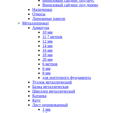
Виниловый сайдинг под брус
Виниловый сайдинг под дерево
Наличники
Откосы
Линеарные панели
Металлопрокат
Арматура
10 мм
11,7 метров
12 мм
14 мм
16 мм
18 мм
20 мм
6 метров
6 мм
8 мм
для ленточного фундамента
Уголок металлический
Балка металлическая
Швеллер металлический
Катанка
Круг
Лист оцинкованный
1 мм