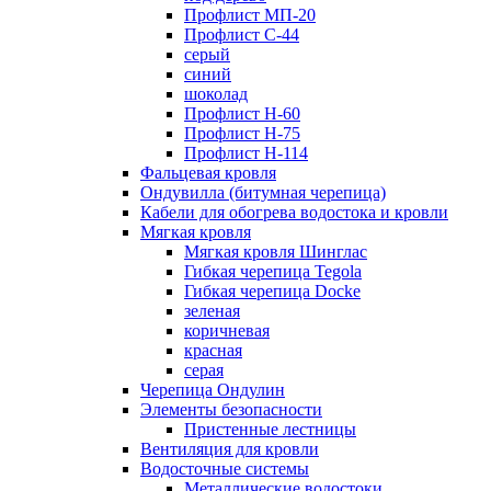
Профлист МП-20
Профлист С-44
серый
синий
шоколад
Профлист Н-60
Профлист Н-75
Профлист H-114
Фальцевая кровля
Ондувилла (битумная черепица)
Кабели для обогрева водостока и кровли
Мягкая кровля
Мягкая кровля Шинглас
Гибкая черепица Tegola
Гибкая черепица Docke
зеленая
коричневая
красная
серая
Черепица Ондулин
Элементы безопасности
Пристенные лестницы
Вентиляция для кровли
Водосточные системы
Металлические водостоки