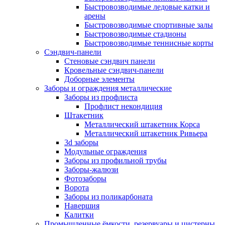
Быстровозводимые ледовые катки и
арены
Быстровозводимые спортивные залы
Быстровозводимые стадионы
Быстровозводимые теннисные корты
Сэндвич-панели
Стеновые сэндвич панели
Кровельные сэндвич-панели
Доборные элементы
Заборы и ограждения металлические
Заборы из профлиста
Профлист некондиция
Штакетник
Металлический штакетник Корса
Металлический штакетник Ривьера
3d заборы
Модульные ограждения
Заборы из профильной трубы
Заборы-жалюзи
Фотозаборы
Ворота
Заборы из поликарбоната
Навершия
Калитки
Промышленные ёмкости, резервуары и цистерны