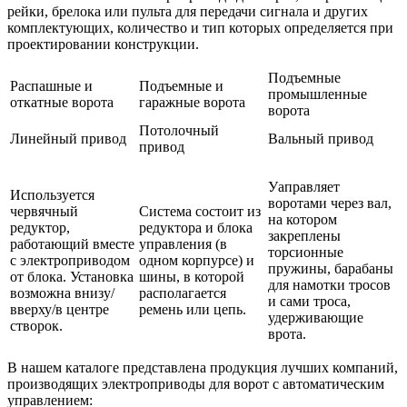
рейки, брелока или пульта для передачи сигнала и других
комплектующих, количество и тип которых определяется при
проектировании конструкции.
Подъемные
Распашные и
Подъемные и
промышленные
откатные ворота
гаражные ворота
ворота
Потолочный
Линейный привод
Вальный привод
привод
Уаправляет
Используется
воротами через вал,
червячный
Система состоит из
на котором
редуктор,
редуктора и блока
закреплены
работающий вместе
управления (в
торсионные
с электроприводом
одном корпурсе) и
пружины, барабаны
от блока. Установка
шины, в которой
для намотки тросов
возможна внизу/
располагается
и сами троса,
вверху/в центре
ремень или цепь.
удерживающие
створок.
врота.
В нашем каталоге представлена продукция лучших компаний,
производящих электроприводы для ворот с автоматическим
управлением: