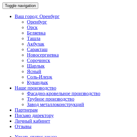
Toggle navigation
Ваш город:
Оренбург
Оренбург
Орск
Беляевка
Ташла
Акбулак
Саракташ
Новосергиевка
Сорочинск
Шарлык
Ясный
Соль-Илецк
Кувандык
Наше производство
Фасадно-кровельное производство
Трубное производство
Завод металлоконструкций
Партнерам
Письмо директору
Личный кабинет
Отзывы
Узнать статус заказа