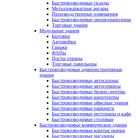
Быстровозводимые склады
Металлокаркасные ангары
Производственные помещения
Быстровозводимые овощехранилища
Торговые здания
Модульные здания
Бытовки
Автомойки
Гаражи
ФАПы
Посты охраны
Торговые павильоны
Быстровозводимые административные
здания
Быстровозводимые автосалоны
Быстровозводимые автосервисы
Быстровозводимые бизнес-центры
Быстровозводимые кинотеатры
Быстровозводимые офисные здания
Быстровозводимые паркинги
Быстровозводимые рестораны и кафе
Быстровозводимые столовые
Быстровозводимые коммерческие здания
Быстровозводимые крытые рынки
Быстровозводимые магазины