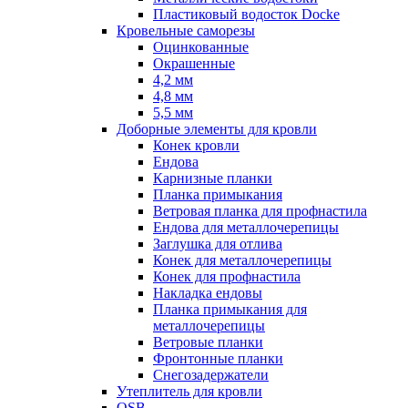
Пластиковый водосток Docke
Кровельные саморезы
Оцинкованные
Окрашенные
4,2 мм
4,8 мм
5,5 мм
Доборные элементы для кровли
Конек кровли
Ендова
Карнизные планки
Планка примыкания
Ветровая планка для профнастила
Ендова для металлочерепицы
Заглушка для отлива
Конек для металлочерепицы
Конек для профнастила
Накладка ендовы
Планка примыкания для
металлочерепицы
Ветровые планки
Фронтонные планки
Снегозадержатели
Утеплитель для кровли
OSB