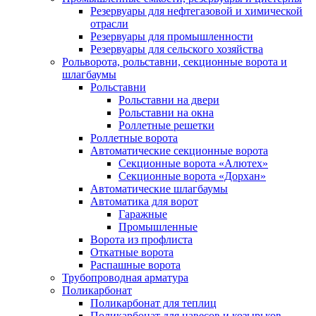
Резервуары для нефтегазовой и химической
отрасли
Резервуары для промышленности
Резервуары для сельского хозяйства
Рольворота, рольставни, секционные ворота и
шлагбаумы
Рольставни
Рольставни на двери
Рольставни на окна
Роллетные решетки
Роллетные ворота
Автоматические секционные ворота
Секционные ворота «Алютех»
Секционные ворота «Дорхан»
Автоматические шлагбаумы
Автоматика для ворот
Гаражные
Промышленные
Ворота из профлиста
Откатные ворота
Распашные ворота
Трубопроводная арматура
Поликарбонат
Поликарбонат для теплиц
Поликарбонат для навесов и козырьков