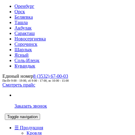
Оренбург
Орск
Беляевка
Ташла
Акбулак
Саракташ
Новосергиевка
Сорочинск
Шарлык
Ясный
Соль-Илецк
Кувандык
Единый номер
8 (3532) 67-00-03
Пн-Пт 9:00 - 19:00, сб 9:00 - 17:00, вс 10:00 - 15:00
Смотреть прайс
Заказать звонок
Toggle navigation
☰ Продукция
Кровля