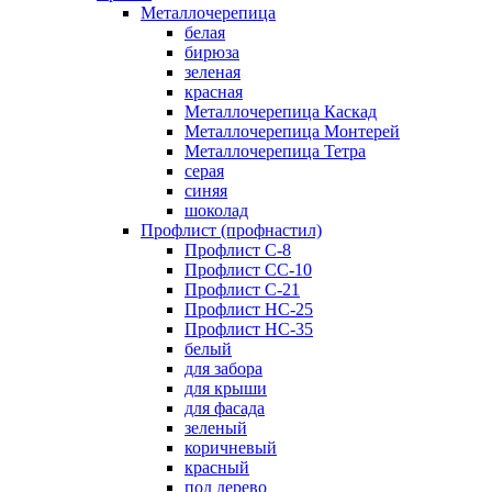
Металлочерепица
белая
бирюза
зеленая
красная
Металлочерепица Каскад
Металлочерепица Монтерей
Металлочерепица Тетра
серая
синяя
шоколад
Профлист (профнастил)
Профлист С-8
Профлист СС-10
Профлист C-21
Профлист НС-25
Профлист НС-35
белый
для забора
для крыши
для фасада
зеленый
коричневый
красный
под дерево