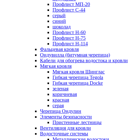
Профлист МП-20
Профлист С-44
серый
синий
шоколад
Профлист Н-60
Профлист Н-75
Профлист H-114
Фальцевая кровля
Ондувилла (битумная черепица)
Кабели для обогрева водостока и кровли
Мягкая кровля
Мягкая кровля Шинглас
Гибкая черепица Tegola
Гибкая черепица Docke
зеленая
коричневая
красная
серая
Черепица Ондулин
Элементы безопасности
Пристенные лестницы
Вентиляция для кровли
Водосточные системы
Металлические водостоки