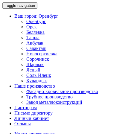
Toggle navigation
Ваш город:
Оренбург
Оренбург
Орск
Беляевка
Ташла
Акбулак
Саракташ
Новосергиевка
Сорочинск
Шарлык
Ясный
Соль-Илецк
Кувандык
Наше производство
Фасадно-кровельное производство
Трубное производство
Завод металлоконструкций
Партнерам
Письмо директору
Личный кабинет
Отзывы
Узнать статус заказа