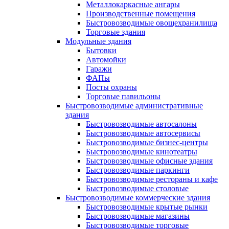
Металлокаркасные ангары
Производственные помещения
Быстровозводимые овощехранилища
Торговые здания
Модульные здания
Бытовки
Автомойки
Гаражи
ФАПы
Посты охраны
Торговые павильоны
Быстровозводимые административные
здания
Быстровозводимые автосалоны
Быстровозводимые автосервисы
Быстровозводимые бизнес-центры
Быстровозводимые кинотеатры
Быстровозводимые офисные здания
Быстровозводимые паркинги
Быстровозводимые рестораны и кафе
Быстровозводимые столовые
Быстровозводимые коммерческие здания
Быстровозводимые крытые рынки
Быстровозводимые магазины
Быстровозводимые торговые