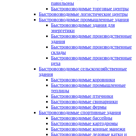
павильоны
Быстровозводимые торговые центры
Быстровозводимые логистические центры
Быстровозводимые промышленные здания
Быстровозводимые здания для
энергетики
Быстровозводимые производственные
здания
Быстровозводимые производственные
склады
Быстровозводимые производственные
цеха
Быстровозводимые сельскохозяйственные
здания
Быстровозводимые коровники
Быстровозводимые промышленные
теплицы
Быстровозводимые птичники
Быстровозводимые свинарники
Быстровозводимые фермы
Быстровозводимые спортивные здания
Быстровозводимые бассейны
Быстровозводимые картодромы
Быстровозводимые конные манежи
Быстровозводимые ледовые катки и