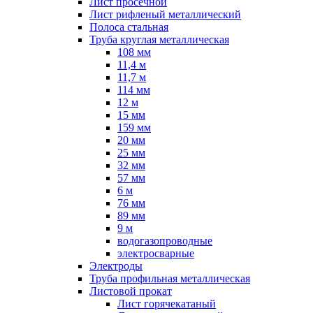
Лист просечной
Лист рифленый металлический
Полоса стальная
Труба круглая металлическая
108 мм
11,4 м
11,7 м
114 мм
12 м
15 мм
159 мм
20 мм
25 мм
32 мм
57 мм
6 м
76 мм
89 мм
9 м
водогазопроводные
электросварные
Электроды
Труба профильная металлическая
Листовой прокат
Лист горячекатаный