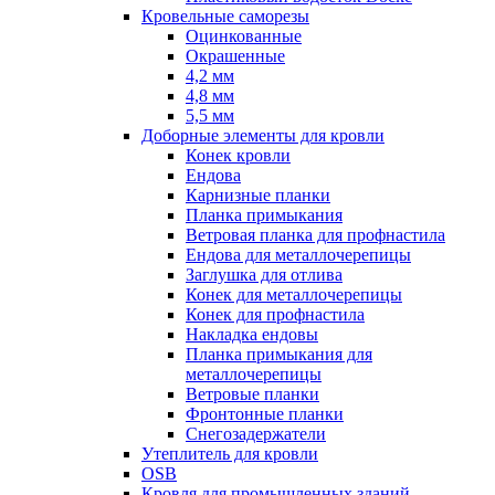
Кровельные саморезы
Оцинкованные
Окрашенные
4,2 мм
4,8 мм
5,5 мм
Доборные элементы для кровли
Конек кровли
Ендова
Карнизные планки
Планка примыкания
Ветровая планка для профнастила
Ендова для металлочерепицы
Заглушка для отлива
Конек для металлочерепицы
Конек для профнастила
Накладка ендовы
Планка примыкания для
металлочерепицы
Ветровые планки
Фронтонные планки
Снегозадержатели
Утеплитель для кровли
OSB
Кровля для промышленных зданий