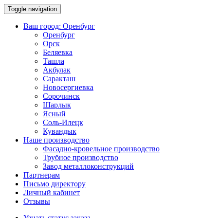
Toggle navigation
Ваш город:
Оренбург
Оренбург
Орск
Беляевка
Ташла
Акбулак
Саракташ
Новосергиевка
Сорочинск
Шарлык
Ясный
Соль-Илецк
Кувандык
Наше производство
Фасадно-кровельное производство
Трубное производство
Завод металлоконструкций
Партнерам
Письмо директору
Личный кабинет
Отзывы
Узнать статус заказа