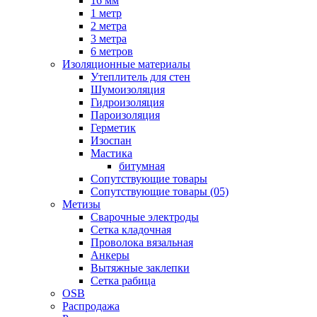
16 мм
1 метр
2 метра
3 метра
6 метров
Изоляционные материалы
Утеплитель для стен
Шумоизоляция
Гидроизоляция
Пароизоляция
Герметик
Изоспан
Мастика
битумная
Сопутствующие товары
Сопутствующие товары (05)
Метизы
Сварочные электроды
Сетка кладочная
Проволока вязальная
Анкеры
Вытяжные заклепки
Сетка рабица
OSB
Распродажа