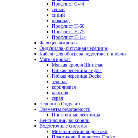
Профлист С-44
серый
синий
шоколад
Профлист Н-60
Профлист Н-75
Профлист H-114
Фальцевая кровля
Ондувилла (битумная черепица)
Кабели для обогрева водостока и кровли
Мягкая кровля
Мягкая кровля Шинглас
Гибкая черепица Tegola
Гибкая черепица Docke
зеленая
коричневая
красная
серая
Черепица Ондулин
Элементы безопасности
Пристенные лестницы
Вентиляция для кровли
Водосточные системы
Металлические водостоки
Пластиковый водосток Docke