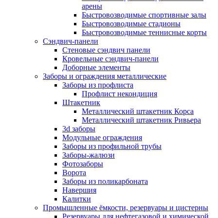
арены
Быстровозводимые спортивные залы
Быстровозводимые стадионы
Быстровозводимые теннисные корты
Сэндвич-панели
Стеновые сэндвич панели
Кровельные сэндвич-панели
Доборные элементы
Заборы и ограждения металлические
Заборы из профлиста
Профлист некондиция
Штакетник
Металлический штакетник Корса
Металлический штакетник Ривьера
3d заборы
Модульные ограждения
Заборы из профильной трубы
Заборы-жалюзи
Фотозаборы
Ворота
Заборы из поликарбоната
Навершия
Калитки
Промышленные ёмкости, резервуары и цистерны
Резервуары для нефтегазовой и химической