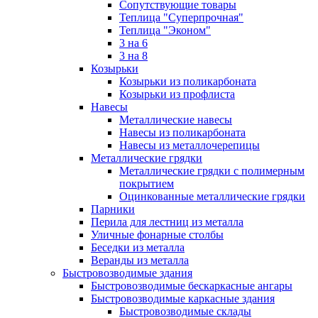
Сопутствующие товары
Теплица "Суперпрочная"
Теплица "Эконом"
3 на 6
3 на 8
Козырьки
Козырьки из поликарбоната
Козырьки из профлиста
Навесы
Металлические навесы
Навесы из поликарбоната
Навесы из металлочерепицы
Металлические грядки
Металлические грядки с полимерным
покрытием
Оцинкованные металлические грядки
Парники
Перила для лестниц из металла
Уличные фонарные столбы
Беседки из металла
Веранды из металла
Быстровозводимые здания
Быстровозводимые бескаркасные ангары
Быстровозводимые каркасные здания
Быстровозводимые склады