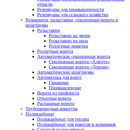
отрасли
Резервуары для промышленности
Резервуары для сельского хозяйства
Рольворота, рольставни, секционные ворота и
шлагбаумы
Рольставни
Рольставни на двери
Рольставни на окна
Роллетные решетки
Роллетные ворота
Автоматические секционные ворота
Секционные ворота «Алютех»
Секционные ворота «Дорхан»
Автоматические шлагбаумы
Автоматика для ворот
Гаражные
Промышленные
Ворота из профлиста
Откатные ворота
Распашные ворота
Трубопроводная арматура
Поликарбонат
Поликарбонат для теплиц
Поликарбонат для навесов и козырьков
Сотовый поликарбонат