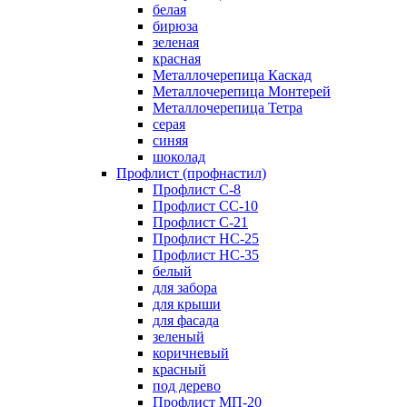
белая
бирюза
зеленая
красная
Металлочерепица Каскад
Металлочерепица Монтерей
Металлочерепица Тетра
серая
синяя
шоколад
Профлист (профнастил)
Профлист С-8
Профлист СС-10
Профлист C-21
Профлист НС-25
Профлист НС-35
белый
для забора
для крыши
для фасада
зеленый
коричневый
красный
под дерево
Профлист МП-20