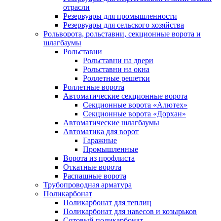
отрасли
Резервуары для промышленности
Резервуары для сельского хозяйства
Рольворота, рольставни, секционные ворота и
шлагбаумы
Рольставни
Рольставни на двери
Рольставни на окна
Роллетные решетки
Роллетные ворота
Автоматические секционные ворота
Секционные ворота «Алютех»
Секционные ворота «Дорхан»
Автоматические шлагбаумы
Автоматика для ворот
Гаражные
Промышленные
Ворота из профлиста
Откатные ворота
Распашные ворота
Трубопроводная арматура
Поликарбонат
Поликарбонат для теплиц
Поликарбонат для навесов и козырьков
Сотовый поликарбонат