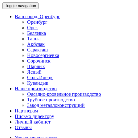
Toggle navigation
Ваш город:
Оренбург
Оренбург
Орск
Беляевка
Ташла
Акбулак
Саракташ
Новосергиевка
Сорочинск
Шарлык
Ясный
Соль-Илецк
Кувандык
Наше производство
Фасадно-кровельное производство
Трубное производство
Завод металлоконструкций
Партнерам
Письмо директору
Личный кабинет
Отзывы
Узнать статус заказа