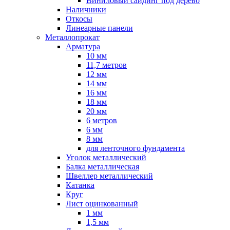
Виниловый сайдинг под дерево
Наличники
Откосы
Линеарные панели
Металлопрокат
Арматура
10 мм
11,7 метров
12 мм
14 мм
16 мм
18 мм
20 мм
6 метров
6 мм
8 мм
для ленточного фундамента
Уголок металлический
Балка металлическая
Швеллер металлический
Катанка
Круг
Лист оцинкованный
1 мм
1,5 мм