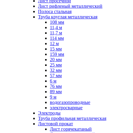
Лист просечной
Лист рифленый металлический
Полоса стальная
Труба круглая металлическая
108 мм
11,4 м
11,7 м
114 мм
12 м
15 мм
159 мм
20 мм
25 мм
32 мм
57 мм
6 м
76 мм
89 мм
9 м
водогазопроводные
электросварные
Электроды
Труба профильная металлическая
Листовой прокат
Лист горячекатаный