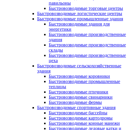
павильоны
Быстровозводимые торговые центры
Быстровозводимые логистические центры
Быстровозводимые промышленные здания
Быстровозводимые здания для
энергетики
Быстровозводимые производственные
здания
Быстровозводимые производственные
склады
Быстровозводимые производственные
цеха
Быстровозводимые сельскохозяйственные
здания
Быстровозводимые коровники
Быстровозводимые промышленные
теплицы
Быстровозводимые птичники
Быстровозводимые свинарники
Быстровозводимые фермы
Быстровозводимые спортивные здания
Быстровозводимые бассейны
Быстровозводимые картодромы
Быстровозводимые конные манежи
Быстровозводимые ледовые катки и