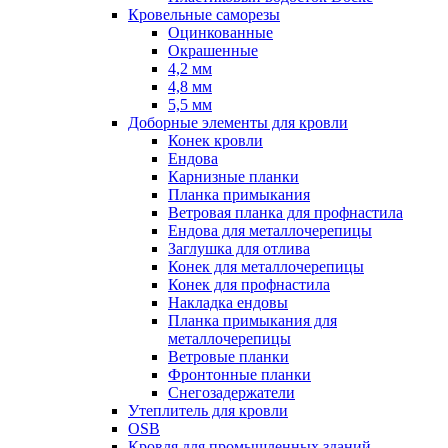
Кровельные саморезы
Оцинкованные
Окрашенные
4,2 мм
4,8 мм
5,5 мм
Доборные элементы для кровли
Конек кровли
Ендова
Карнизные планки
Планка примыкания
Ветровая планка для профнастила
Ендова для металлочерепицы
Заглушка для отлива
Конек для металлочерепицы
Конек для профнастила
Накладка ендовы
Планка примыкания для
металлочерепицы
Ветровые планки
Фронтонные планки
Снегозадержатели
Утеплитель для кровли
OSB
Кровля для промышленных зданий