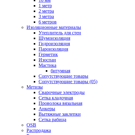
16 мм
1 метр
2 метра
3 метра
6 метров
Изоляционные материалы
Утеплитель для стен
Шумоизоляция
Гидроизоляция
Пароизоляция
Герметик
Изоспан
Мастика
битумная
Сопутствующие товары
Сопутствующие товары (05)
Метизы
Сварочные электроды
Сетка кладочная
Проволока вязальная
Анкеры
Вытяжные заклепки
Сетка рабица
OSB
Распродажа