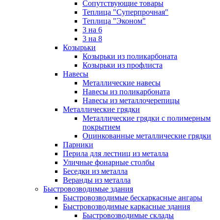
Сопутствующие товары
Теплица "Суперпрочная"
Теплица "Эконом"
3 на 6
3 на 8
Козырьки
Козырьки из поликарбоната
Козырьки из профлиста
Навесы
Металлические навесы
Навесы из поликарбоната
Навесы из металлочерепицы
Металлические грядки
Металлические грядки с полимерным
покрытием
Оцинкованные металлические грядки
Парники
Перила для лестниц из металла
Уличные фонарные столбы
Беседки из металла
Веранды из металла
Быстровозводимые здания
Быстровозводимые бескаркасные ангары
Быстровозводимые каркасные здания
Быстровозводимые склады