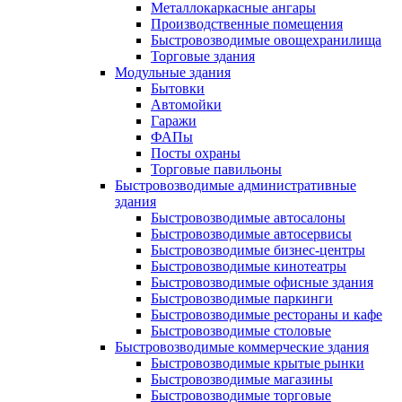
Металлокаркасные ангары
Производственные помещения
Быстровозводимые овощехранилища
Торговые здания
Модульные здания
Бытовки
Автомойки
Гаражи
ФАПы
Посты охраны
Торговые павильоны
Быстровозводимые административные
здания
Быстровозводимые автосалоны
Быстровозводимые автосервисы
Быстровозводимые бизнес-центры
Быстровозводимые кинотеатры
Быстровозводимые офисные здания
Быстровозводимые паркинги
Быстровозводимые рестораны и кафе
Быстровозводимые столовые
Быстровозводимые коммерческие здания
Быстровозводимые крытые рынки
Быстровозводимые магазины
Быстровозводимые торговые