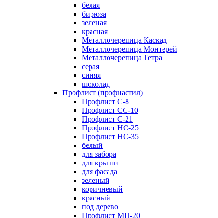
белая
бирюза
зеленая
красная
Металлочерепица Каскад
Металлочерепица Монтерей
Металлочерепица Тетра
серая
синяя
шоколад
Профлист (профнастил)
Профлист С-8
Профлист СС-10
Профлист C-21
Профлист НС-25
Профлист НС-35
белый
для забора
для крыши
для фасада
зеленый
коричневый
красный
под дерево
Профлист МП-20