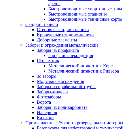
арены
Быстровозводимые спортивные залы
Быстровозводимые стадионы
Быстровозводимые теннисные корты
Сэндвич-панели
Стеновые сэндвич панели
Кровельные сэндвич-панели
Доборные элементы
Заборы и ограждения металлические
Заборы из профлиста
Профлист некондиция
Штакетник
Металлический штакетник Корса
Металлический штакетник Ривьера
3d заборы
Модульные ограждения
Заборы из профильной трубы
Заборы-жалюзи
Фотозаборы
Ворота
Заборы из поликарбоната
Навершия
Калитки
Промышленные ёмкости, резервуары и цистерны
Резервуары для нефтегазовой и химической