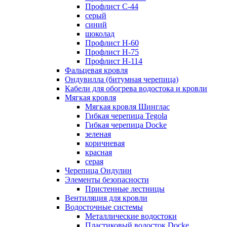
Профлист С-44
серый
синий
шоколад
Профлист Н-60
Профлист Н-75
Профлист H-114
Фальцевая кровля
Ондувилла (битумная черепица)
Кабели для обогрева водостока и кровли
Мягкая кровля
Мягкая кровля Шинглас
Гибкая черепица Tegola
Гибкая черепица Docke
зеленая
коричневая
красная
серая
Черепица Ондулин
Элементы безопасности
Пристенные лестницы
Вентиляция для кровли
Водосточные системы
Металлические водостоки
Пластиковый водосток Docke