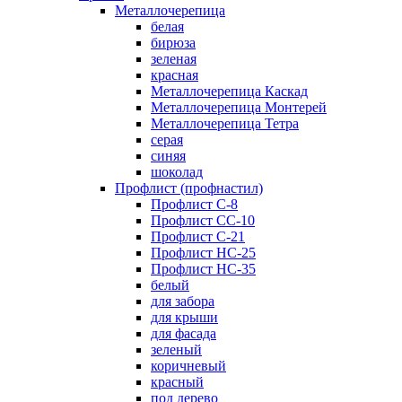
Металлочерепица
белая
бирюза
зеленая
красная
Металлочерепица Каскад
Металлочерепица Монтерей
Металлочерепица Тетра
серая
синяя
шоколад
Профлист (профнастил)
Профлист С-8
Профлист СС-10
Профлист C-21
Профлист НС-25
Профлист НС-35
белый
для забора
для крыши
для фасада
зеленый
коричневый
красный
под дерево