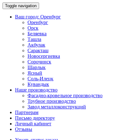
Toggle navigation
Ваш город:
Оренбург
Оренбург
Орск
Беляевка
Ташла
Акбулак
Саракташ
Новосергиевка
Сорочинск
Шарлык
Ясный
Соль-Илецк
Кувандык
Наше производство
Фасадно-кровельное производство
Трубное производство
Завод металлоконструкций
Партнерам
Письмо директору
Личный кабинет
Отзывы
Узнать статус заказа