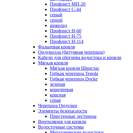
Профлист МП-20
Профлист С-44
серый
синий
шоколад
Профлист Н-60
Профлист Н-75
Профлист H-114
Фальцевая кровля
Ондувилла (битумная черепица)
Кабели для обогрева водостока и кровли
Мягкая кровля
Мягкая кровля Шинглас
Гибкая черепица Tegola
Гибкая черепица Docke
зеленая
коричневая
красная
серая
Черепица Ондулин
Элементы безопасности
Пристенные лестницы
Вентиляция для кровли
Водосточные системы
Металлические водостоки