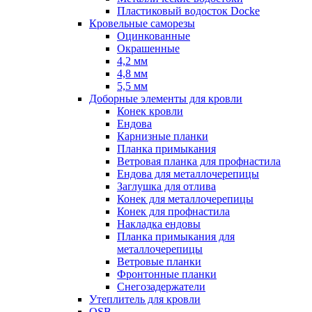
Пластиковый водосток Docke
Кровельные саморезы
Оцинкованные
Окрашенные
4,2 мм
4,8 мм
5,5 мм
Доборные элементы для кровли
Конек кровли
Ендова
Карнизные планки
Планка примыкания
Ветровая планка для профнастила
Ендова для металлочерепицы
Заглушка для отлива
Конек для металлочерепицы
Конек для профнастила
Накладка ендовы
Планка примыкания для
металлочерепицы
Ветровые планки
Фронтонные планки
Снегозадержатели
Утеплитель для кровли
OSB