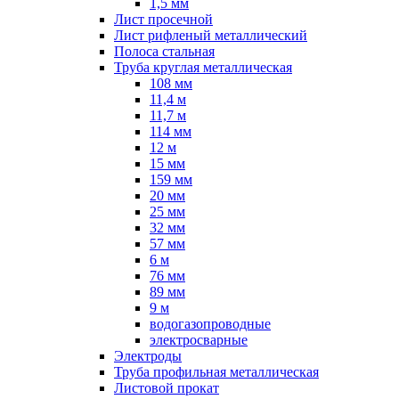
1,5 мм
Лист просечной
Лист рифленый металлический
Полоса стальная
Труба круглая металлическая
108 мм
11,4 м
11,7 м
114 мм
12 м
15 мм
159 мм
20 мм
25 мм
32 мм
57 мм
6 м
76 мм
89 мм
9 м
водогазопроводные
электросварные
Электроды
Труба профильная металлическая
Листовой прокат