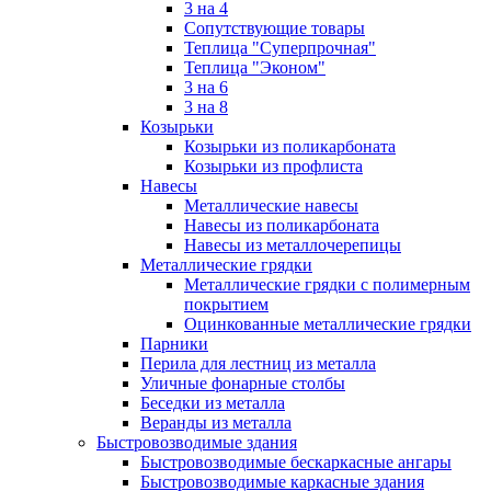
3 на 4
Сопутствующие товары
Теплица "Суперпрочная"
Теплица "Эконом"
3 на 6
3 на 8
Козырьки
Козырьки из поликарбоната
Козырьки из профлиста
Навесы
Металлические навесы
Навесы из поликарбоната
Навесы из металлочерепицы
Металлические грядки
Металлические грядки с полимерным
покрытием
Оцинкованные металлические грядки
Парники
Перила для лестниц из металла
Уличные фонарные столбы
Беседки из металла
Веранды из металла
Быстровозводимые здания
Быстровозводимые бескаркасные ангары
Быстровозводимые каркасные здания