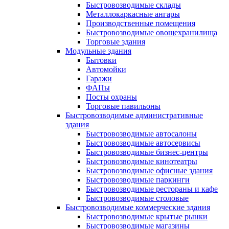
Быстровозводимые склады
Металлокаркасные ангары
Производственные помещения
Быстровозводимые овощехранилища
Торговые здания
Модульные здания
Бытовки
Автомойки
Гаражи
ФАПы
Посты охраны
Торговые павильоны
Быстровозводимые административные
здания
Быстровозводимые автосалоны
Быстровозводимые автосервисы
Быстровозводимые бизнес-центры
Быстровозводимые кинотеатры
Быстровозводимые офисные здания
Быстровозводимые паркинги
Быстровозводимые рестораны и кафе
Быстровозводимые столовые
Быстровозводимые коммерческие здания
Быстровозводимые крытые рынки
Быстровозводимые магазины