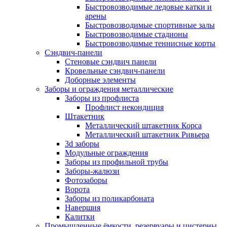
Быстровозводимые ледовые катки и
арены
Быстровозводимые спортивные залы
Быстровозводимые стадионы
Быстровозводимые теннисные корты
Сэндвич-панели
Стеновые сэндвич панели
Кровельные сэндвич-панели
Доборные элементы
Заборы и ограждения металлические
Заборы из профлиста
Профлист некондиция
Штакетник
Металлический штакетник Корса
Металлический штакетник Ривьера
3d заборы
Модульные ограждения
Заборы из профильной трубы
Заборы-жалюзи
Фотозаборы
Ворота
Заборы из поликарбоната
Навершия
Калитки
Промышленные ёмкости, резервуары и цистерны