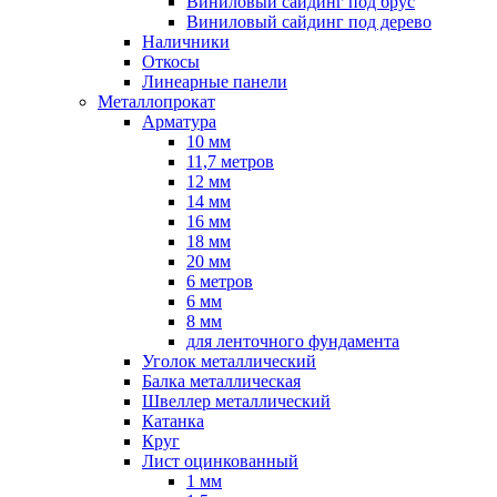
Виниловый сайдинг под брус
Виниловый сайдинг под дерево
Наличники
Откосы
Линеарные панели
Металлопрокат
Арматура
10 мм
11,7 метров
12 мм
14 мм
16 мм
18 мм
20 мм
6 метров
6 мм
8 мм
для ленточного фундамента
Уголок металлический
Балка металлическая
Швеллер металлический
Катанка
Круг
Лист оцинкованный
1 мм