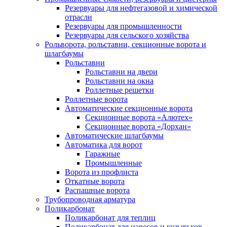
Резервуары для нефтегазовой и химической
отрасли
Резервуары для промышленности
Резервуары для сельского хозяйства
Рольворота, рольставни, секционные ворота и
шлагбаумы
Рольставни
Рольставни на двери
Рольставни на окна
Роллетные решетки
Роллетные ворота
Автоматические секционные ворота
Секционные ворота «Алютех»
Секционные ворота «Дорхан»
Автоматические шлагбаумы
Автоматика для ворот
Гаражные
Промышленные
Ворота из профлиста
Откатные ворота
Распашные ворота
Трубопроводная арматура
Поликарбонат
Поликарбонат для теплиц
Поликарбонат для навесов и козырьков