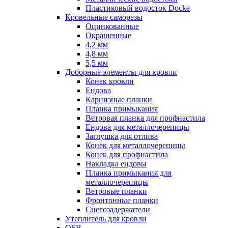
Пластиковый водосток Docke
Кровельные саморезы
Оцинкованные
Окрашенные
4,2 мм
4,8 мм
5,5 мм
Доборные элементы для кровли
Конек кровли
Ендова
Карнизные планки
Планка примыкания
Ветровая планка для профнастила
Ендова для металлочерепицы
Заглушка для отлива
Конек для металлочерепицы
Конек для профнастила
Накладка ендовы
Планка примыкания для
металлочерепицы
Ветровые планки
Фронтонные планки
Снегозадержатели
Утеплитель для кровли
OSB