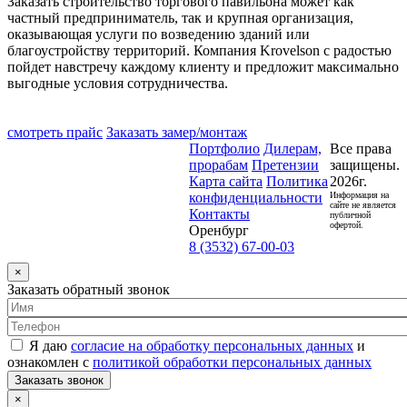
Заказать строительство торгового павильона может как
частный предприниматель, так и крупная организация,
оказывающая услуги по возведению зданий или
благоустройству территорий. Компания Krovelson с радостью
пойдет навстречу каждому клиенту и предложит максимально
выгодные условия сотрудничества.
смотреть прайс
Заказать замер/монтаж
Портфолио
Дилерам,
Все права
прорабам
Претензии
защищены.
Карта сайта
Политика
2026г.
конфиденциальности
Информация на
сайте не является
Контакты
публичной
офертой.
Оренбург
8 (3532) 67-00-03
×
Заказать обратный звонок
Я даю
согласие на обработку персональных данных
и
ознакомлен с
политикой обработки персональных данных
Заказать звонок
×