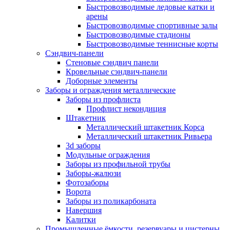
Быстровозводимые ледовые катки и
арены
Быстровозводимые спортивные залы
Быстровозводимые стадионы
Быстровозводимые теннисные корты
Сэндвич-панели
Стеновые сэндвич панели
Кровельные сэндвич-панели
Доборные элементы
Заборы и ограждения металлические
Заборы из профлиста
Профлист некондиция
Штакетник
Металлический штакетник Корса
Металлический штакетник Ривьера
3d заборы
Модульные ограждения
Заборы из профильной трубы
Заборы-жалюзи
Фотозаборы
Ворота
Заборы из поликарбоната
Навершия
Калитки
Промышленные ёмкости, резервуары и цистерны