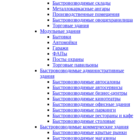
Быстровозводимые склады
Металлокаркасные ангары
Производственные помещения
Быстровозводимые овощехранилища
Торговые здания
Модульные здания
Бытовки
Автомойки
Гаражи
ФАПы
Посты охраны
Торговые павильоны
Быстровозводимые административные
здания
Быстровозводимые автосалоны
Быстровозводимые автосервисы
Быстровозводимые бизнес-центры
Быстровозводимые кинотеатры
Быстровозводимые офисные здания
Быстровозводимые паркинги
Быстровозводимые рестораны и кафе
Быстровозводимые столовые
Быстровозводимые коммерческие здания
Быстровозводимые крытые рынки
Быстровозводимые магазины