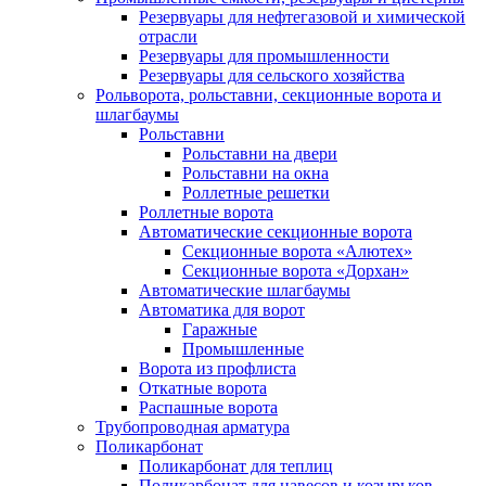
Резервуары для нефтегазовой и химической
отрасли
Резервуары для промышленности
Резервуары для сельского хозяйства
Рольворота, рольставни, секционные ворота и
шлагбаумы
Рольставни
Рольставни на двери
Рольставни на окна
Роллетные решетки
Роллетные ворота
Автоматические секционные ворота
Секционные ворота «Алютех»
Секционные ворота «Дорхан»
Автоматические шлагбаумы
Автоматика для ворот
Гаражные
Промышленные
Ворота из профлиста
Откатные ворота
Распашные ворота
Трубопроводная арматура
Поликарбонат
Поликарбонат для теплиц
Поликарбонат для навесов и козырьков