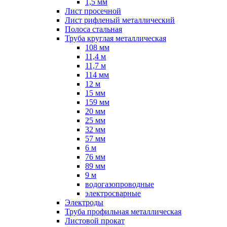
1,5 мм
Лист просечной
Лист рифленый металлический
Полоса стальная
Труба круглая металлическая
108 мм
11,4 м
11,7 м
114 мм
12 м
15 мм
159 мм
20 мм
25 мм
32 мм
57 мм
6 м
76 мм
89 мм
9 м
водогазопроводные
электросварные
Электроды
Труба профильная металлическая
Листовой прокат