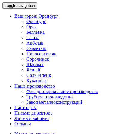
Toggle navigation
Ваш город:
Оренбург
Оренбург
Орск
Беляевка
Ташла
Акбулак
Саракташ
Новосергиевка
Сорочинск
Шарлык
Ясный
Соль-Илецк
Кувандык
Наше производство
Фасадно-кровельное производство
Трубное производство
Завод металлоконструкций
Партнерам
Письмо директору
Личный кабинет
Отзывы
Узнать статус заказа