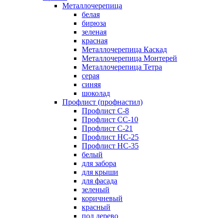
Металлочерепица
белая
бирюза
зеленая
красная
Металлочерепица Каскад
Металлочерепица Монтерей
Металлочерепица Тетра
серая
синяя
шоколад
Профлист (профнастил)
Профлист С-8
Профлист СС-10
Профлист C-21
Профлист НС-25
Профлист НС-35
белый
для забора
для крыши
для фасада
зеленый
коричневый
красный
под дерево