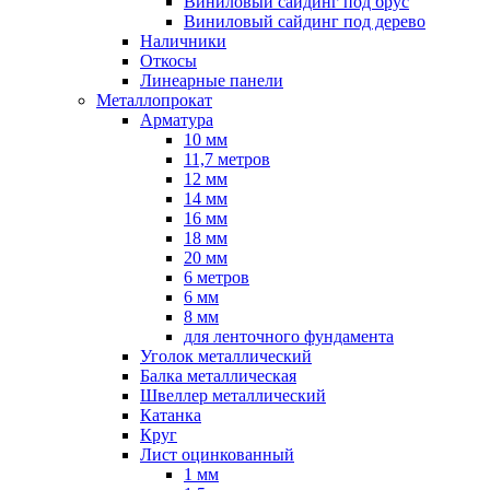
Виниловый сайдинг под брус
Виниловый сайдинг под дерево
Наличники
Откосы
Линеарные панели
Металлопрокат
Арматура
10 мм
11,7 метров
12 мм
14 мм
16 мм
18 мм
20 мм
6 метров
6 мм
8 мм
для ленточного фундамента
Уголок металлический
Балка металлическая
Швеллер металлический
Катанка
Круг
Лист оцинкованный
1 мм