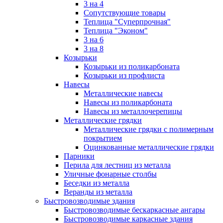
3 на 4
Сопутствующие товары
Теплица "Суперпрочная"
Теплица "Эконом"
3 на 6
3 на 8
Козырьки
Козырьки из поликарбоната
Козырьки из профлиста
Навесы
Металлические навесы
Навесы из поликарбоната
Навесы из металлочерепицы
Металлические грядки
Металлические грядки с полимерным
покрытием
Оцинкованные металлические грядки
Парники
Перила для лестниц из металла
Уличные фонарные столбы
Беседки из металла
Веранды из металла
Быстровозводимые здания
Быстровозводимые бескаркасные ангары
Быстровозводимые каркасные здания