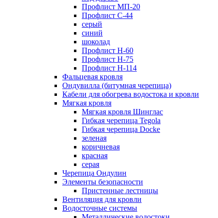
Профлист МП-20
Профлист С-44
серый
синий
шоколад
Профлист Н-60
Профлист Н-75
Профлист H-114
Фальцевая кровля
Ондувилла (битумная черепица)
Кабели для обогрева водостока и кровли
Мягкая кровля
Мягкая кровля Шинглас
Гибкая черепица Tegola
Гибкая черепица Docke
зеленая
коричневая
красная
серая
Черепица Ондулин
Элементы безопасности
Пристенные лестницы
Вентиляция для кровли
Водосточные системы
Металлические водостоки