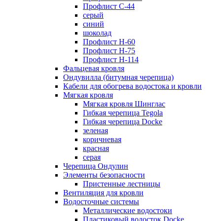
Профлист С-44
серый
синий
шоколад
Профлист Н-60
Профлист Н-75
Профлист H-114
Фальцевая кровля
Ондувилла (битумная черепица)
Кабели для обогрева водостока и кровли
Мягкая кровля
Мягкая кровля Шинглас
Гибкая черепица Tegola
Гибкая черепица Docke
зеленая
коричневая
красная
серая
Черепица Ондулин
Элементы безопасности
Пристенные лестницы
Вентиляция для кровли
Водосточные системы
Металлические водостоки
Пластиковый водосток Docke