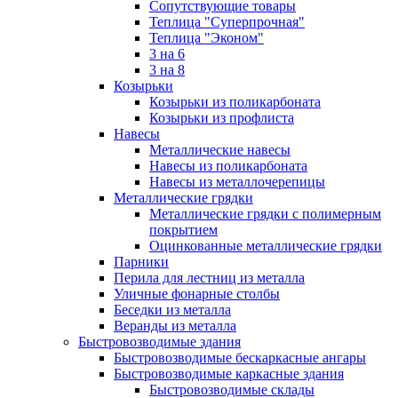
Сопутствующие товары
Теплица "Суперпрочная"
Теплица "Эконом"
3 на 6
3 на 8
Козырьки
Козырьки из поликарбоната
Козырьки из профлиста
Навесы
Металлические навесы
Навесы из поликарбоната
Навесы из металлочерепицы
Металлические грядки
Металлические грядки с полимерным
покрытием
Оцинкованные металлические грядки
Парники
Перила для лестниц из металла
Уличные фонарные столбы
Беседки из металла
Веранды из металла
Быстровозводимые здания
Быстровозводимые бескаркасные ангары
Быстровозводимые каркасные здания
Быстровозводимые склады