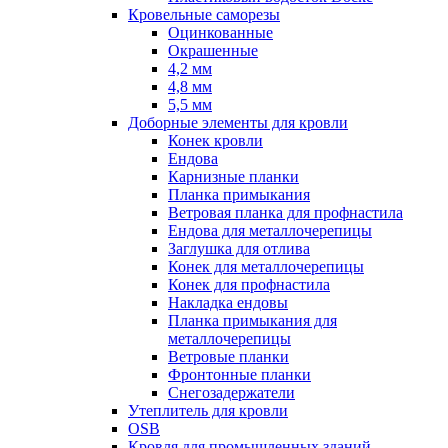
Кровельные саморезы
Оцинкованные
Окрашенные
4,2 мм
4,8 мм
5,5 мм
Доборные элементы для кровли
Конек кровли
Ендова
Карнизные планки
Планка примыкания
Ветровая планка для профнастила
Ендова для металлочерепицы
Заглушка для отлива
Конек для металлочерепицы
Конек для профнастила
Накладка ендовы
Планка примыкания для
металлочерепицы
Ветровые планки
Фронтонные планки
Снегозадержатели
Утеплитель для кровли
OSB
Кровля для промышленных зданий