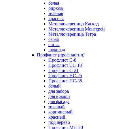
белая
бирюза
зеленая
красная
Металлочерепица Каскад
Металлочерепица Монтерей
Металлочерепица Тетра
серая
синяя
шоколад
Профлист (профнастил)
Профлист С-8
Профлист СС-10
Профлист C-21
Профлист НС-25
Профлист НС-35
белый
для забора
для крыши
для фасада
зеленый
коричневый
красный
под дерево
Профлист МП-20