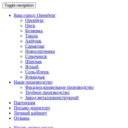
Toggle navigation
Ваш город:
Оренбург
Оренбург
Орск
Беляевка
Ташла
Акбулак
Саракташ
Новосергиевка
Сорочинск
Шарлык
Ясный
Соль-Илецк
Кувандык
Наше производство
Фасадно-кровельное производство
Трубное производство
Завод металлоконструкций
Партнерам
Письмо директору
Личный кабинет
Отзывы
Узнать статус заказа