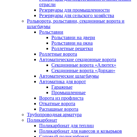
отрасли
Резервуары для промышленности
Резервуары для сельского хозяйства
Рольворота, рольставни, секционные ворота и
шлагбаумы
Рольставни
Рольставни на двери
Рольставни на окна
Роллетные решетки
Роллетные ворота
Автоматические секционные ворота
Секционные ворота «Алютех»
Секционные ворота «Дорхан»
Автоматические шлагбаумы
Автоматика для ворот
Гаражные
Промышленные
Ворота из профлиста
Откатные ворота
Распашные ворота
Трубопроводная арматура
Поликарбонат
Поликарбонат для теплиц
Поликарбонат для навесов и козырьков
Сотовый поликарбонат