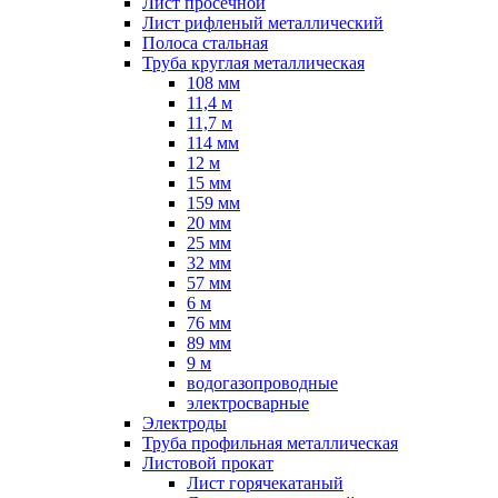
Лист просечной
Лист рифленый металлический
Полоса стальная
Труба круглая металлическая
108 мм
11,4 м
11,7 м
114 мм
12 м
15 мм
159 мм
20 мм
25 мм
32 мм
57 мм
6 м
76 мм
89 мм
9 м
водогазопроводные
электросварные
Электроды
Труба профильная металлическая
Листовой прокат
Лист горячекатаный