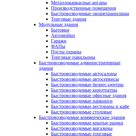
Металлокаркасные ангары
Производственные помещения
Быстровозводимые овощехранилища
Торговые здания
Модульные здания
Бытовки
Автомойки
Гаражи
ФАПы
Посты охраны
Торговые павильоны
Быстровозводимые административные
здания
Быстровозводимые автосалоны
Быстровозводимые автосервисы
Быстровозводимые бизнес-центры
Быстровозводимые кинотеатры
Быстровозводимые офисные здания
Быстровозводимые паркинги
Быстровозводимые рестораны и кафе
Быстровозводимые столовые
Быстровозводимые коммерческие здания
Быстровозводимые крытые рынки
Быстровозводимые магазины
Быстровозводимые торговые