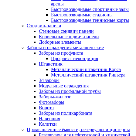
арены
Быстровозводимые спортивные залы
Быстровозводимые стадионы
Быстровозводимые теннисные корты
Сэндвич-панели
Стеновые сэндвич панели
Кровельные сэндвич-панели
Доборные элементы
Заборы и ограждения металлические
Заборы из профлиста
Профлист некондиция
Штакетник
Металлический штакетник Корса
Металлический штакетник Ривьера
3d заборы
Модульные ограждения
Заборы из профильной трубы
Заборы-жалюзи
Фотозаборы
Ворота
Заборы из поликарбоната
Навершия
Калитки
Промышленные ёмкости, резервуары и цистерны
Резервуары для нефтегазовой и химической