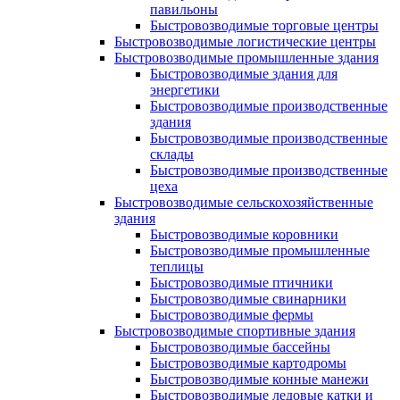
павильоны
Быстровозводимые торговые центры
Быстровозводимые логистические центры
Быстровозводимые промышленные здания
Быстровозводимые здания для
энергетики
Быстровозводимые производственные
здания
Быстровозводимые производственные
склады
Быстровозводимые производственные
цеха
Быстровозводимые сельскохозяйственные
здания
Быстровозводимые коровники
Быстровозводимые промышленные
теплицы
Быстровозводимые птичники
Быстровозводимые свинарники
Быстровозводимые фермы
Быстровозводимые спортивные здания
Быстровозводимые бассейны
Быстровозводимые картодромы
Быстровозводимые конные манежи
Быстровозводимые ледовые катки и