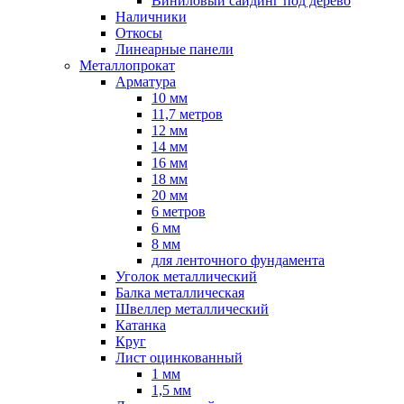
Виниловый сайдинг под дерево
Наличники
Откосы
Линеарные панели
Металлопрокат
Арматура
10 мм
11,7 метров
12 мм
14 мм
16 мм
18 мм
20 мм
6 метров
6 мм
8 мм
для ленточного фундамента
Уголок металлический
Балка металлическая
Швеллер металлический
Катанка
Круг
Лист оцинкованный
1 мм
1,5 мм