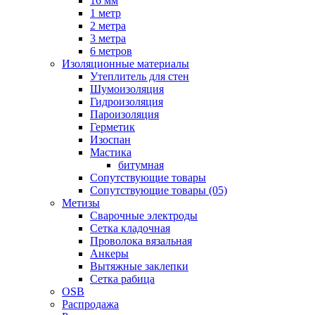
16 мм
1 метр
2 метра
3 метра
6 метров
Изоляционные материалы
Утеплитель для стен
Шумоизоляция
Гидроизоляция
Пароизоляция
Герметик
Изоспан
Мастика
битумная
Сопутствующие товары
Сопутствующие товары (05)
Метизы
Сварочные электроды
Сетка кладочная
Проволока вязальная
Анкеры
Вытяжные заклепки
Сетка рабица
OSB
Распродажа