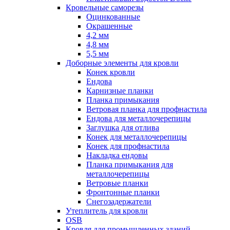
Кровельные саморезы
Оцинкованные
Окрашенные
4,2 мм
4,8 мм
5,5 мм
Доборные элементы для кровли
Конек кровли
Ендова
Карнизные планки
Планка примыкания
Ветровая планка для профнастила
Ендова для металлочерепицы
Заглушка для отлива
Конек для металлочерепицы
Конек для профнастила
Накладка ендовы
Планка примыкания для
металлочерепицы
Ветровые планки
Фронтонные планки
Снегозадержатели
Утеплитель для кровли
OSB
Кровля для промышленных зданий