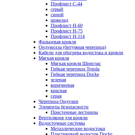
Профлист С-44
серый
синий
шоколад
Профлист Н-60
Профлист Н-75
Профлист H-114
Фальцевая кровля
Ондувилла (битумная черепица)
Кабели для обогрева водостока и кровли
Мягкая кровля
Мягкая кровля Шинглас
Гибкая черепица Tegola
Гибкая черепица Docke
зеленая
коричневая
красная
серая
Черепица Ондулин
Элементы безопасности
Пристенные лестницы
Вентиляция для кровли
Водосточные системы
Металлические водостоки
Пластиковый водосток Docke