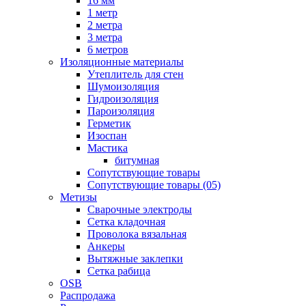
16 мм
1 метр
2 метра
3 метра
6 метров
Изоляционные материалы
Утеплитель для стен
Шумоизоляция
Гидроизоляция
Пароизоляция
Герметик
Изоспан
Мастика
битумная
Сопутствующие товары
Сопутствующие товары (05)
Метизы
Сварочные электроды
Сетка кладочная
Проволока вязальная
Анкеры
Вытяжные заклепки
Сетка рабица
OSB
Распродажа