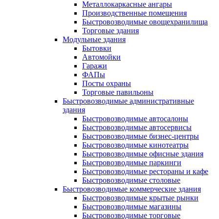
Металлокаркасные ангары
Производственные помещения
Быстровозводимые овощехранилища
Торговые здания
Модульные здания
Бытовки
Автомойки
Гаражи
ФАПы
Посты охраны
Торговые павильоны
Быстровозводимые административные
здания
Быстровозводимые автосалоны
Быстровозводимые автосервисы
Быстровозводимые бизнес-центры
Быстровозводимые кинотеатры
Быстровозводимые офисные здания
Быстровозводимые паркинги
Быстровозводимые рестораны и кафе
Быстровозводимые столовые
Быстровозводимые коммерческие здания
Быстровозводимые крытые рынки
Быстровозводимые магазины
Быстровозводимые торговые