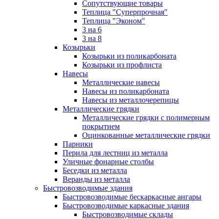
Сопутствующие товары
Теплица "Суперпрочная"
Теплица "Эконом"
3 на 6
3 на 8
Козырьки
Козырьки из поликарбоната
Козырьки из профлиста
Навесы
Металлические навесы
Навесы из поликарбоната
Навесы из металлочерепицы
Металлические грядки
Металлические грядки с полимерным
покрытием
Оцинкованные металлические грядки
Парники
Перила для лестниц из металла
Уличные фонарные столбы
Беседки из металла
Веранды из металла
Быстровозводимые здания
Быстровозводимые бескаркасные ангары
Быстровозводимые каркасные здания
Быстровозводимые склады