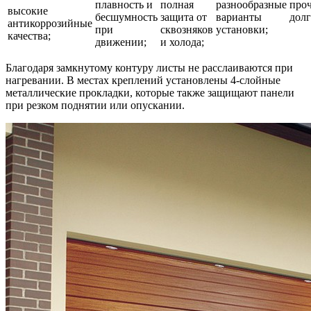
плавность и
полная
разнообразные
проч
высокие
бесшумность
защита от
варианты
долг
антикоррозийные
при
сквозняков
установки;
качества;
движении;
и холода;
Благодаря замкнутому контуру листы не расслаиваются при
нагревании. В местах креплений установлены 4-слойные
металлические прокладки, которые также защищают панели
при резком поднятии или опускании.