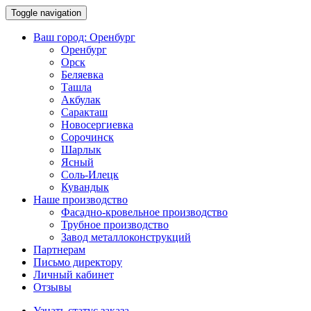
Toggle navigation
Ваш город:
Оренбург
Оренбург
Орск
Беляевка
Ташла
Акбулак
Саракташ
Новосергиевка
Сорочинск
Шарлык
Ясный
Соль-Илецк
Кувандык
Наше производство
Фасадно-кровельное производство
Трубное производство
Завод металлоконструкций
Партнерам
Письмо директору
Личный кабинет
Отзывы
Узнать статус заказа