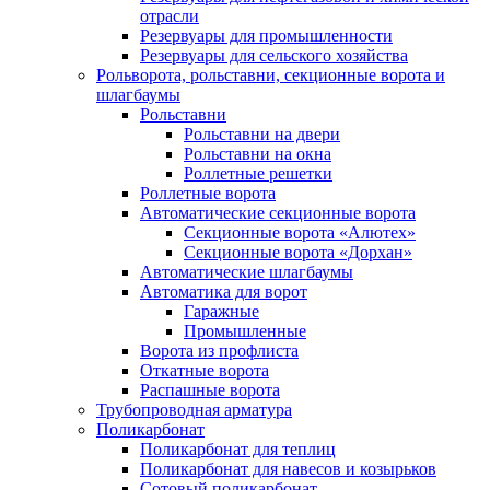
отрасли
Резервуары для промышленности
Резервуары для сельского хозяйства
Рольворота, рольставни, секционные ворота и
шлагбаумы
Рольставни
Рольставни на двери
Рольставни на окна
Роллетные решетки
Роллетные ворота
Автоматические секционные ворота
Секционные ворота «Алютех»
Секционные ворота «Дорхан»
Автоматические шлагбаумы
Автоматика для ворот
Гаражные
Промышленные
Ворота из профлиста
Откатные ворота
Распашные ворота
Трубопроводная арматура
Поликарбонат
Поликарбонат для теплиц
Поликарбонат для навесов и козырьков
Сотовый поликарбонат