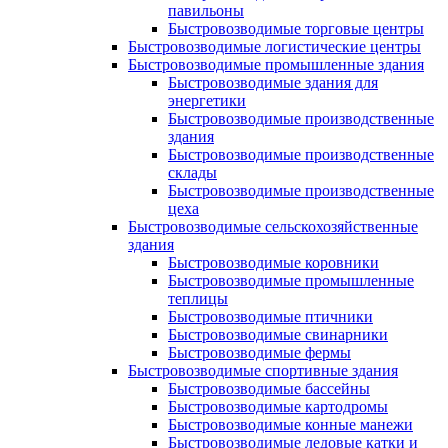
павильоны
Быстровозводимые торговые центры
Быстровозводимые логистические центры
Быстровозводимые промышленные здания
Быстровозводимые здания для
энергетики
Быстровозводимые производственные
здания
Быстровозводимые производственные
склады
Быстровозводимые производственные
цеха
Быстровозводимые сельскохозяйственные
здания
Быстровозводимые коровники
Быстровозводимые промышленные
теплицы
Быстровозводимые птичники
Быстровозводимые свинарники
Быстровозводимые фермы
Быстровозводимые спортивные здания
Быстровозводимые бассейны
Быстровозводимые картодромы
Быстровозводимые конные манежи
Быстровозводимые ледовые катки и