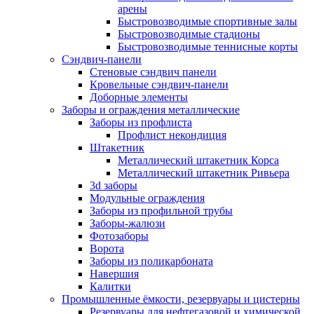
арены
Быстровозводимые спортивные залы
Быстровозводимые стадионы
Быстровозводимые теннисные корты
Сэндвич-панели
Стеновые сэндвич панели
Кровельные сэндвич-панели
Доборные элементы
Заборы и ограждения металлические
Заборы из профлиста
Профлист некондиция
Штакетник
Металлический штакетник Корса
Металлический штакетник Ривьера
3d заборы
Модульные ограждения
Заборы из профильной трубы
Заборы-жалюзи
Фотозаборы
Ворота
Заборы из поликарбоната
Навершия
Калитки
Промышленные ёмкости, резервуары и цистерны
Резервуары для нефтегазовой и химической