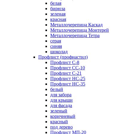
белая
бирюза
зеленая
красная
Металлочерепица Каскад
Металлочерепица Монтерей
Металлочерепица Тетра
серая
синяя
шоколад
Профлист (профнастил)
Профлист С-8
Профлист СС-10
Профлист C-21
Профлист НС-25
Профлист НС-35
белый
для забора
для крыши
для фасада
зеленый
коричневый
красный
под дерево
Профлист МП-20