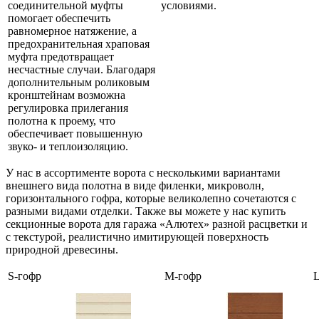
соединительной муфты
условиями.
помогает обеспечить
равномерное натяжение, а
предохранительная храповая
муфта предотвращает
несчастные случаи. Благодаря
дополнительным роликовым
кронштейнам возможна
регулировка прилегания
полотна к проему, что
обеспечивает повышенную
звуко- и теплоизоляцию.
У нас в ассортименте ворота с несколькими вариантами
внешнего вида полотна в виде филенки, микроволн,
горизонтального гофра, которые великолепно сочетаются с
разными видами отделки. Также вы можете у нас купить
секционные ворота для гаража «Алютех» разной расцветки и
с текстурой, реалистично имитирующей поверхность
природной древесины.
S-гофр
M-гофр
L