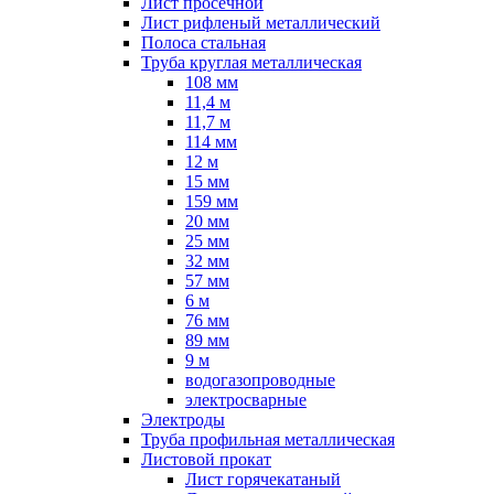
Лист просечной
Лист рифленый металлический
Полоса стальная
Труба круглая металлическая
108 мм
11,4 м
11,7 м
114 мм
12 м
15 мм
159 мм
20 мм
25 мм
32 мм
57 мм
6 м
76 мм
89 мм
9 м
водогазопроводные
электросварные
Электроды
Труба профильная металлическая
Листовой прокат
Лист горячекатаный