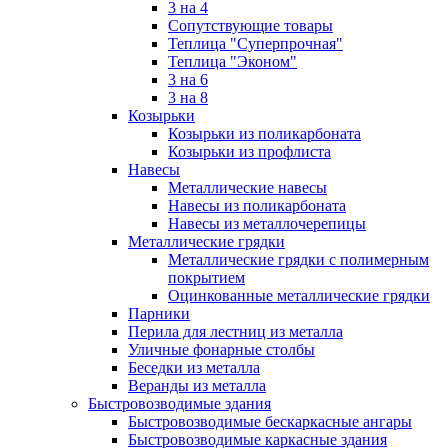
3 на 4
Сопутствующие товары
Теплица "Суперпрочная"
Теплица "Эконом"
3 на 6
3 на 8
Козырьки
Козырьки из поликарбоната
Козырьки из профлиста
Навесы
Металлические навесы
Навесы из поликарбоната
Навесы из металлочерепицы
Металлические грядки
Металлические грядки с полимерным
покрытием
Оцинкованные металлические грядки
Парники
Перила для лестниц из металла
Уличные фонарные столбы
Беседки из металла
Веранды из металла
Быстровозводимые здания
Быстровозводимые бескаркасные ангары
Быстровозводимые каркасные здания