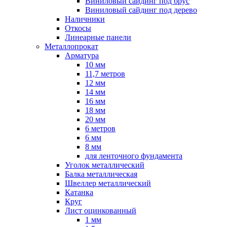
Виниловый сайдинг под брус
Виниловый сайдинг под дерево
Наличники
Откосы
Линеарные панели
Металлопрокат
Арматура
10 мм
11,7 метров
12 мм
14 мм
16 мм
18 мм
20 мм
6 метров
6 мм
8 мм
для ленточного фундамента
Уголок металлический
Балка металлическая
Швеллер металлический
Катанка
Круг
Лист оцинкованный
1 мм