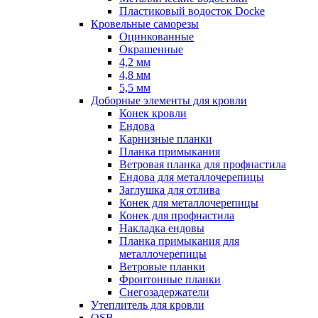
Пластиковый водосток Docke
Кровельные саморезы
Оцинкованные
Окрашенные
4,2 мм
4,8 мм
5,5 мм
Доборные элементы для кровли
Конек кровли
Ендова
Карнизные планки
Планка примыкания
Ветровая планка для профнастила
Ендова для металлочерепицы
Заглушка для отлива
Конек для металлочерепицы
Конек для профнастила
Накладка ендовы
Планка примыкания для
металлочерепицы
Ветровые планки
Фронтонные планки
Снегозадержатели
Утеплитель для кровли
OSB