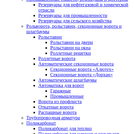
Резервуары для нефтегазовой и химической
отрасли
Резервуары для промышленности
Резервуары для сельского хозяйства
Рольворота, рольставни, секционные ворота и
шлагбаумы
Рольставни
Рольставни на двери
Рольставни на окна
Роллетные решетки
Роллетные ворота
Автоматические секционные ворота
Секционные ворота «Алютех»
Секционные ворота «Дорхан»
Автоматические шлагбаумы
Автоматика для ворот
Гаражные
Промышленные
Ворота из профлиста
Откатные ворота
Распашные ворота
Трубопроводная арматура
Поликарбонат
Поликарбонат для теплиц
Поликарбонат для навесов и козырьков