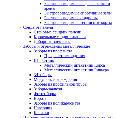
Быстровозводимые ледовые катки и
арены
Быстровозводимые спортивные залы
Быстровозводимые стадионы
Быстровозводимые теннисные корты
Сэндвич-панели
Стеновые сэндвич панели
Кровельные сэндвич-панели
Доборные элементы
Заборы и ограждения металлические
Заборы из профлиста
Профлист некондиция
Штакетник
Металлический штакетник Корса
Металлический штакетник Ривьера
3d заборы
Модульные ограждения
Заборы из профильной трубы
Заборы-жалюзи
Фотозаборы
Ворота
Заборы из поликарбоната
Навершия
Калитки
Промышленные ёмкости, резервуары и цистерны