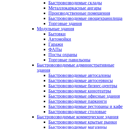
Быстровозводимые склады
Металлокаркасные ангары
Производственные помещения
Быстровозводимые овощехранилища
Торговые здания
Модульные здания
Бытовки
Автомойки
Гаражи
ФАПы
Посты охраны
Торговые павильоны
Быстровозводимые административные
здания
Быстровозводимые автосалоны
Быстровозводимые автосервисы
Быстровозводимые бизнес-центры
Быстровозводимые кинотеатры
Быстровозводимые офисные здания
Быстровозводимые паркинги
Быстровозводимые рестораны и кафе
Быстровозводимые столовые
Быстровозводимые коммерческие здания
Быстровозводимые крытые рынки
Быстровозводимые магазины