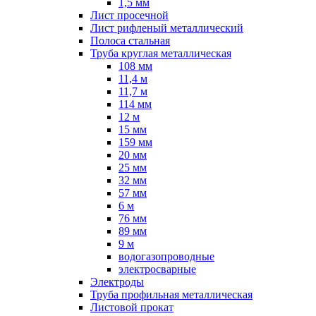
1,5 мм
Лист просечной
Лист рифленый металлический
Полоса стальная
Труба круглая металлическая
108 мм
11,4 м
11,7 м
114 мм
12 м
15 мм
159 мм
20 мм
25 мм
32 мм
57 мм
6 м
76 мм
89 мм
9 м
водогазопроводные
электросварные
Электроды
Труба профильная металлическая
Листовой прокат