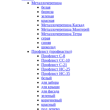
Металлочерепица
белая
бирюза
зеленая
красная
Металлочерепица Каскад
Металлочерепица Монтерей
Металлочерепица Тетра
серая
синяя
шоколад
Профлист (профнастил)
Профлист С-8
Профлист СС-10
Профлист C-21
Профлист НС-25
Профлист НС-35
белый
для забора
для крыши
для фасада
зеленый
коричневый
красный
под дерево