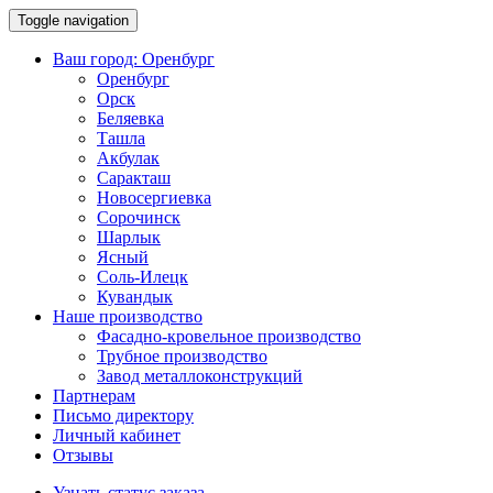
Toggle navigation
Ваш город:
Оренбург
Оренбург
Орск
Беляевка
Ташла
Акбулак
Саракташ
Новосергиевка
Сорочинск
Шарлык
Ясный
Соль-Илецк
Кувандык
Наше производство
Фасадно-кровельное производство
Трубное производство
Завод металлоконструкций
Партнерам
Письмо директору
Личный кабинет
Отзывы
Узнать статус заказа