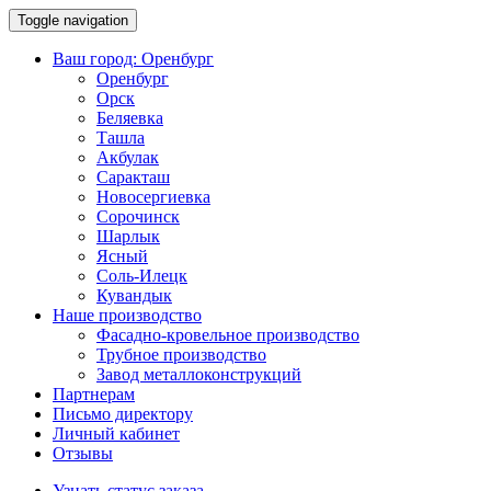
Toggle navigation
Ваш город:
Оренбург
Оренбург
Орск
Беляевка
Ташла
Акбулак
Саракташ
Новосергиевка
Сорочинск
Шарлык
Ясный
Соль-Илецк
Кувандык
Наше производство
Фасадно-кровельное производство
Трубное производство
Завод металлоконструкций
Партнерам
Письмо директору
Личный кабинет
Отзывы
Узнать статус заказа