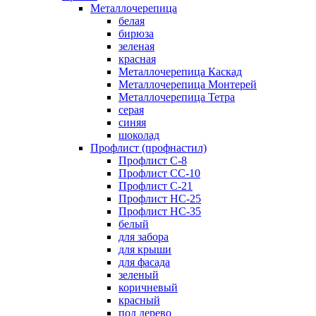
Металлочерепица
белая
бирюза
зеленая
красная
Металлочерепица Каскад
Металлочерепица Монтерей
Металлочерепица Тетра
серая
синяя
шоколад
Профлист (профнастил)
Профлист С-8
Профлист СС-10
Профлист C-21
Профлист НС-25
Профлист НС-35
белый
для забора
для крыши
для фасада
зеленый
коричневый
красный
под дерево