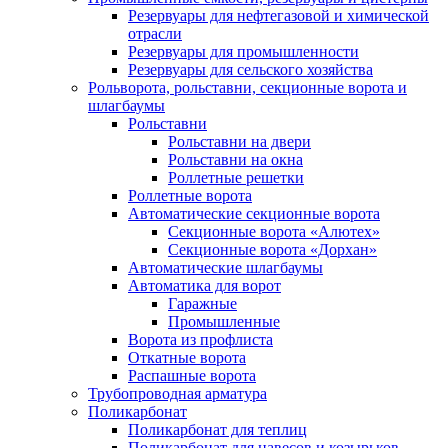
Резервуары для нефтегазовой и химической
отрасли
Резервуары для промышленности
Резервуары для сельского хозяйства
Рольворота, рольставни, секционные ворота и
шлагбаумы
Рольставни
Рольставни на двери
Рольставни на окна
Роллетные решетки
Роллетные ворота
Автоматические секционные ворота
Секционные ворота «Алютех»
Секционные ворота «Дорхан»
Автоматические шлагбаумы
Автоматика для ворот
Гаражные
Промышленные
Ворота из профлиста
Откатные ворота
Распашные ворота
Трубопроводная арматура
Поликарбонат
Поликарбонат для теплиц
Поликарбонат для навесов и козырьков