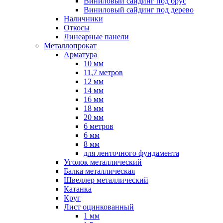
Виниловый сайдинг под брус
Виниловый сайдинг под дерево
Наличники
Откосы
Линеарные панели
Металлопрокат
Арматура
10 мм
11,7 метров
12 мм
14 мм
16 мм
18 мм
20 мм
6 метров
6 мм
8 мм
для ленточного фундамента
Уголок металлический
Балка металлическая
Швеллер металлический
Катанка
Круг
Лист оцинкованный
1 мм