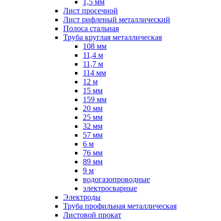
1,5 мм
Лист просечной
Лист рифленый металлический
Полоса стальная
Труба круглая металлическая
108 мм
11,4 м
11,7 м
114 мм
12 м
15 мм
159 мм
20 мм
25 мм
32 мм
57 мм
6 м
76 мм
89 мм
9 м
водогазопроводные
электросварные
Электроды
Труба профильная металлическая
Листовой прокат