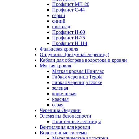
Профлист МП-20
Профлист С-44
серый
синий
шоколад
Профлист Н-60
Профлист Н-75
Профлист H-114
Фальцевая кровля
Ондувилла (битумная черепица)
Кабели для обогрева водостока и кровли
Мягкая кровля
Мягкая кровля Шинглас
Гибкая черепица Tegola
Гибкая черепица Docke
зеленая
коричневая
красная
серая
Черепица Ондулин
Элементы безопасности
Пристенные лестницы
Вентиляция для кровли
Водосточные системы
Металлические водостоки