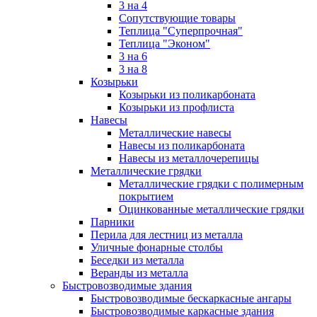
3 на 4
Сопутствующие товары
Теплица "Суперпрочная"
Теплица "Эконом"
3 на 6
3 на 8
Козырьки
Козырьки из поликарбоната
Козырьки из профлиста
Навесы
Металлические навесы
Навесы из поликарбоната
Навесы из металлочерепицы
Металлические грядки
Металлические грядки с полимерным
покрытием
Оцинкованные металлические грядки
Парники
Перила для лестниц из металла
Уличные фонарные столбы
Беседки из металла
Веранды из металла
Быстровозводимые здания
Быстровозводимые бескаркасные ангары
Быстровозводимые каркасные здания