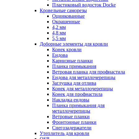
Пластиковый водосток Docke
Кровельные саморезы
Оцинкованные
Окрашенные
4,2 мм
4,8 мм
5,5 мм
Доборные элементы для кровли
Конек кровли
Ендова
Карнизные планки
Планка примыкания
Ветровая планка для профнастила
Ендова для металлочерепицы
Заглушка для отлива
Конек для металлочерепицы
Конек для профнастила
Накладка ендовы
Планка примыкания для
металлочерепицы
Ветровые планки
Фронтонные планки
Снегозадержатели
Утеплитель для кровли
OSB