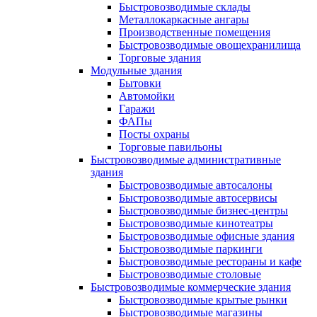
Быстровозводимые склады
Металлокаркасные ангары
Производственные помещения
Быстровозводимые овощехранилища
Торговые здания
Модульные здания
Бытовки
Автомойки
Гаражи
ФАПы
Посты охраны
Торговые павильоны
Быстровозводимые административные
здания
Быстровозводимые автосалоны
Быстровозводимые автосервисы
Быстровозводимые бизнес-центры
Быстровозводимые кинотеатры
Быстровозводимые офисные здания
Быстровозводимые паркинги
Быстровозводимые рестораны и кафе
Быстровозводимые столовые
Быстровозводимые коммерческие здания
Быстровозводимые крытые рынки
Быстровозводимые магазины