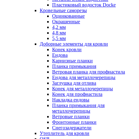
Пластиковый водосток Docke
Кровельные саморезы
Оцинкованные
Окрашенные
4,2 мм
4,8 мм
5,5 мм
Доборные элементы для кровли
Конек кровли
Ендова
Карнизные планки
Планка примыкания
Ветровая планка для профнастила
Ендова для металлочерепицы
Заглушка для отлива
Конек для металлочерепицы
Конек для профнастила
Накладка ендовы
Планка примыкания для
металлочерепицы
Ветровые планки
Фронтонные планки
Снегозадержатели
Утеплитель для кровли
OSB