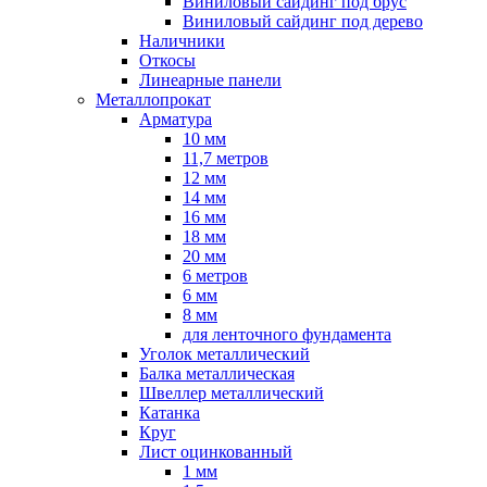
Виниловый сайдинг под брус
Виниловый сайдинг под дерево
Наличники
Откосы
Линеарные панели
Металлопрокат
Арматура
10 мм
11,7 метров
12 мм
14 мм
16 мм
18 мм
20 мм
6 метров
6 мм
8 мм
для ленточного фундамента
Уголок металлический
Балка металлическая
Швеллер металлический
Катанка
Круг
Лист оцинкованный
1 мм