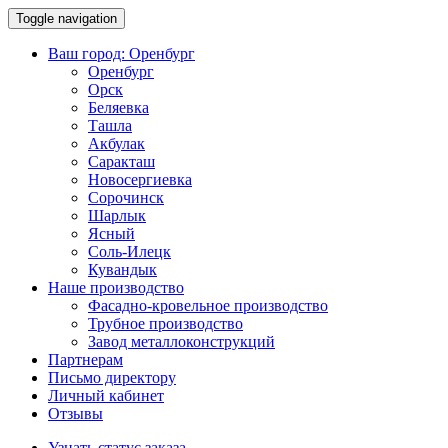
Toggle navigation
Ваш город:
Оренбург
Оренбург
Орск
Беляевка
Ташла
Акбулак
Саракташ
Новосергиевка
Сорочинск
Шарлык
Ясный
Соль-Илецк
Кувандык
Наше производство
Фасадно-кровельное производство
Трубное производство
Завод металлоконструкций
Партнерам
Письмо директору
Личный кабинет
Отзывы
Узнать статус заказа