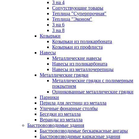
3 на 4
Сопутствующие товары
Теплица "Суперпрочная"
Теплица "Эконом"
3 на 6
3 на 8
Козырьки
Козырьки из поликарбоната
Козырьки из профлиста
Навесы
Металлические навесы
Навесы из поликарбоната
Навесы из металлочерепицы
Металлические грядки
Металлические грядки с полимерным
покрытием
Оцинкованные металлические грядки
Парники
Перила для лестниц из металла
Уличные фонарные столбы
Беседки из металла
Веранды из металла
Быстровозводимые здания
Быстровозводимые бескаркасные ангары
Быстровозводимые каркасные здания