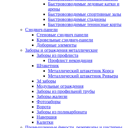
Быстровозводимые ледовые катки и
арены
Быстровозводимые спортивные залы
Быстровозводимые стадионы
Быстровозводимые теннисные корты
Сэндвич-панели
Стеновые сэндвич панели
Кровельные сэндвич-панели
Доборные элементы
Заборы и ограждения металлические
Заборы из профлиста
Профлист некондиция
Штакетник
Металлический штакетник Корса
Металлический штакетник Ривьера
3d заборы
Модульные ограждения
Заборы из профильной трубы
Заборы-жалюзи
Фотозаборы
Ворота
Заборы из поликарбоната
Навершия
Калитки
Промышленные ёмкости, резервуары и цистерны