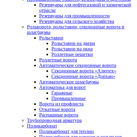
Резервуары для нефтегазовой и химической
отрасли
Резервуары для промышленности
Резервуары для сельского хозяйства
Рольворота, рольставни, секционные ворота и
шлагбаумы
Рольставни
Рольставни на двери
Рольставни на окна
Роллетные решетки
Роллетные ворота
Автоматические секционные ворота
Секционные ворота «Алютех»
Секционные ворота «Дорхан»
Автоматические шлагбаумы
Автоматика для ворот
Гаражные
Промышленные
Ворота из профлиста
Откатные ворота
Распашные ворота
Трубопроводная арматура
Поликарбонат
Поликарбонат для теплиц
Поликарбонат для навесов и козырьков