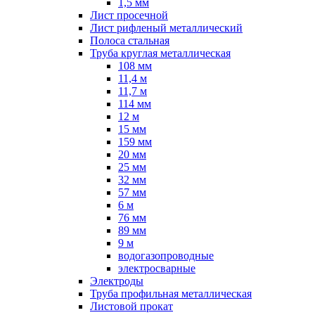
1,5 мм
Лист просечной
Лист рифленый металлический
Полоса стальная
Труба круглая металлическая
108 мм
11,4 м
11,7 м
114 мм
12 м
15 мм
159 мм
20 мм
25 мм
32 мм
57 мм
6 м
76 мм
89 мм
9 м
водогазопроводные
электросварные
Электроды
Труба профильная металлическая
Листовой прокат