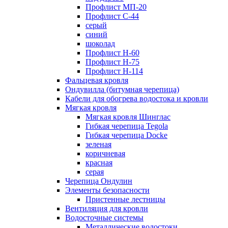
Профлист МП-20
Профлист С-44
серый
синий
шоколад
Профлист Н-60
Профлист Н-75
Профлист H-114
Фальцевая кровля
Ондувилла (битумная черепица)
Кабели для обогрева водостока и кровли
Мягкая кровля
Мягкая кровля Шинглас
Гибкая черепица Tegola
Гибкая черепица Docke
зеленая
коричневая
красная
серая
Черепица Ондулин
Элементы безопасности
Пристенные лестницы
Вентиляция для кровли
Водосточные системы
Металлические водостоки