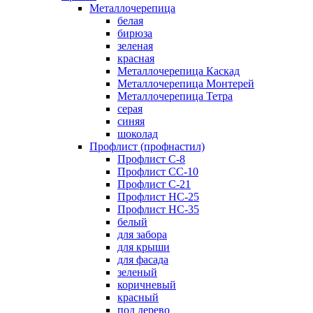
Металлочерепица
белая
бирюза
зеленая
красная
Металлочерепица Каскад
Металлочерепица Монтерей
Металлочерепица Тетра
серая
синяя
шоколад
Профлист (профнастил)
Профлист С-8
Профлист СС-10
Профлист C-21
Профлист НС-25
Профлист НС-35
белый
для забора
для крыши
для фасада
зеленый
коричневый
красный
под дерево