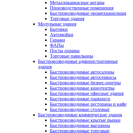
Металлокаркасные ангары
Производственные помещения
Быстровозводимые овощехранилища
Торговые здания
Модульные здания
Бытовки
Автомойки
Гаражи
ФАПы
Посты охраны
Торговые павильоны
Быстровозводимые административные
здания
Быстровозводимые автосалоны
Быстровозводимые автосервисы
Быстровозводимые бизнес-центры
Быстровозводимые кинотеатры
Быстровозводимые офисные здания
Быстровозводимые паркинги
Быстровозводимые рестораны и кафе
Быстровозводимые столовые
Быстровозводимые коммерческие здания
Быстровозводимые крытые рынки
Быстровозводимые магазины
Быстровозводимые торговые