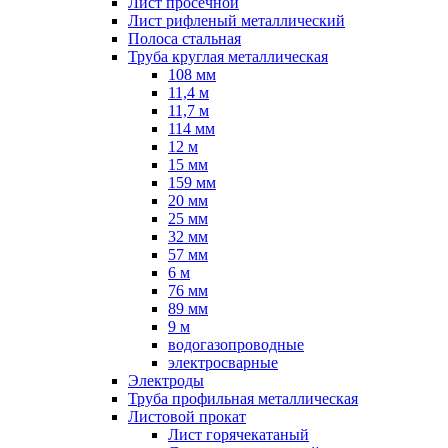
Лист просечной
Лист рифленый металлический
Полоса стальная
Труба круглая металлическая
108 мм
11,4 м
11,7 м
114 мм
12 м
15 мм
159 мм
20 мм
25 мм
32 мм
57 мм
6 м
76 мм
89 мм
9 м
водогазопроводные
электросварные
Электроды
Труба профильная металлическая
Листовой прокат
Лист горячекатаный