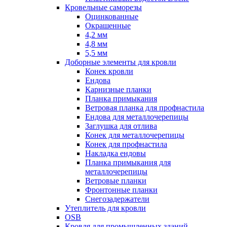
Кровельные саморезы
Оцинкованные
Окрашенные
4,2 мм
4,8 мм
5,5 мм
Доборные элементы для кровли
Конек кровли
Ендова
Карнизные планки
Планка примыкания
Ветровая планка для профнастила
Ендова для металлочерепицы
Заглушка для отлива
Конек для металлочерепицы
Конек для профнастила
Накладка ендовы
Планка примыкания для
металлочерепицы
Ветровые планки
Фронтонные планки
Снегозадержатели
Утеплитель для кровли
OSB
Кровля для промышленных зданий