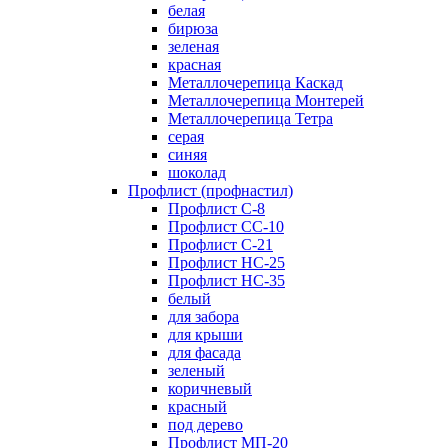
белая
бирюза
зеленая
красная
Металлочерепица Каскад
Металлочерепица Монтерей
Металлочерепица Тетра
серая
синяя
шоколад
Профлист (профнастил)
Профлист С-8
Профлист СС-10
Профлист C-21
Профлист НС-25
Профлист НС-35
белый
для забора
для крыши
для фасада
зеленый
коричневый
красный
под дерево
Профлист МП-20