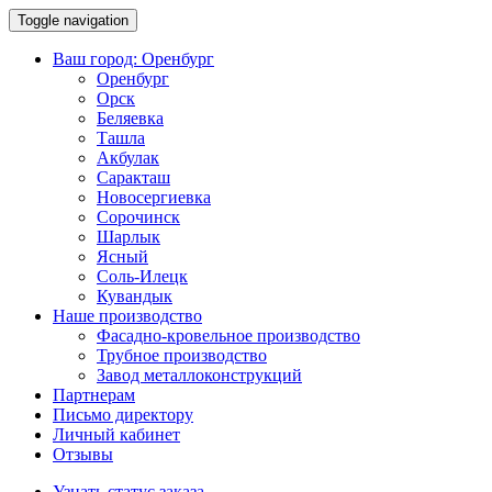
Toggle navigation
Ваш город:
Оренбург
Оренбург
Орск
Беляевка
Ташла
Акбулак
Саракташ
Новосергиевка
Сорочинск
Шарлык
Ясный
Соль-Илецк
Кувандык
Наше производство
Фасадно-кровельное производство
Трубное производство
Завод металлоконструкций
Партнерам
Письмо директору
Личный кабинет
Отзывы
Узнать статус заказа