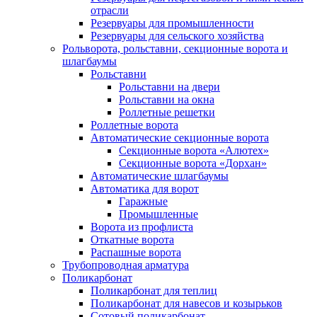
отрасли
Резервуары для промышленности
Резервуары для сельского хозяйства
Рольворота, рольставни, секционные ворота и
шлагбаумы
Рольставни
Рольставни на двери
Рольставни на окна
Роллетные решетки
Роллетные ворота
Автоматические секционные ворота
Секционные ворота «Алютех»
Секционные ворота «Дорхан»
Автоматические шлагбаумы
Автоматика для ворот
Гаражные
Промышленные
Ворота из профлиста
Откатные ворота
Распашные ворота
Трубопроводная арматура
Поликарбонат
Поликарбонат для теплиц
Поликарбонат для навесов и козырьков
Сотовый поликарбонат