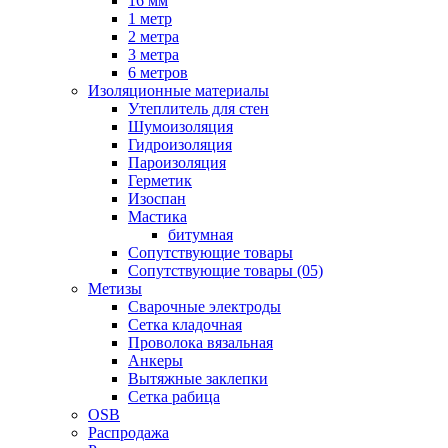
16 мм
1 метр
2 метра
3 метра
6 метров
Изоляционные материалы
Утеплитель для стен
Шумоизоляция
Гидроизоляция
Пароизоляция
Герметик
Изоспан
Мастика
битумная
Сопутствующие товары
Сопутствующие товары (05)
Метизы
Сварочные электроды
Сетка кладочная
Проволока вязальная
Анкеры
Вытяжные заклепки
Сетка рабица
OSB
Распродажа