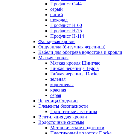
Профлист С-44
серый
синий
шоколад
Профлист Н-60
Профлист Н-75
Профлист H-114
Фальцевая кровля
Ондувилла (битумная черепица)
Кабели для обогрева водостока и кровли
Мягкая кровля
Мягкая кровля Шинглас
Гибкая черепица Tegola
Гибкая черепица Docke
зеленая
коричневая
красная
серая
Черепица Ондулин
Элементы безопасности
Пристенные лестницы
Вентиляция для кровли
Водосточные системы
Металлические водостоки
Пластиковый водосток Docke