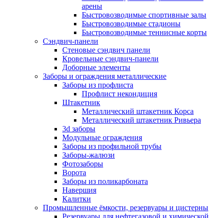
арены
Быстровозводимые спортивные залы
Быстровозводимые стадионы
Быстровозводимые теннисные корты
Сэндвич-панели
Стеновые сэндвич панели
Кровельные сэндвич-панели
Доборные элементы
Заборы и ограждения металлические
Заборы из профлиста
Профлист некондиция
Штакетник
Металлический штакетник Корса
Металлический штакетник Ривьера
3d заборы
Модульные ограждения
Заборы из профильной трубы
Заборы-жалюзи
Фотозаборы
Ворота
Заборы из поликарбоната
Навершия
Калитки
Промышленные ёмкости, резервуары и цистерны
Резервуары для нефтегазовой и химической