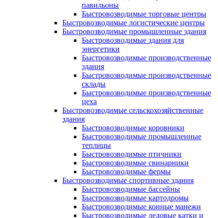
павильоны
Быстровозводимые торговые центры
Быстровозводимые логистические центры
Быстровозводимые промышленные здания
Быстровозводимые здания для
энергетики
Быстровозводимые производственные
здания
Быстровозводимые производственные
склады
Быстровозводимые производственные
цеха
Быстровозводимые сельскохозяйственные
здания
Быстровозводимые коровники
Быстровозводимые промышленные
теплицы
Быстровозводимые птичники
Быстровозводимые свинарники
Быстровозводимые фермы
Быстровозводимые спортивные здания
Быстровозводимые бассейны
Быстровозводимые картодромы
Быстровозводимые конные манежи
Быстровозводимые ледовые катки и