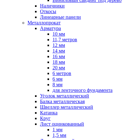
Виниловый сайдинг под дерево
Наличники
Откосы
Линеарные панели
Металлопрокат
Арматура
10 мм
11,7 метров
12 мм
14 мм
16 мм
18 мм
20 мм
6 метров
6 мм
8 мм
для ленточного фундамента
Уголок металлический
Балка металлическая
Швеллер металлический
Катанка
Круг
Лист оцинкованный
1 мм
1,5 мм