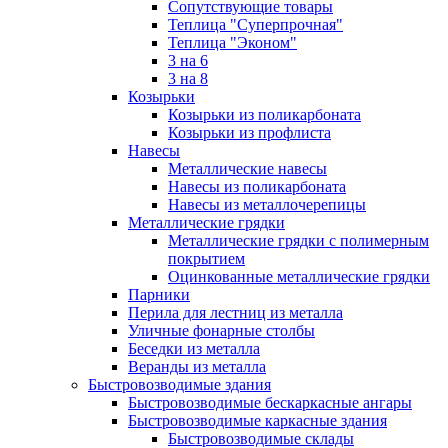
Сопутствующие товары
Теплица "Суперпрочная"
Теплица "Эконом"
3 на 6
3 на 8
Козырьки
Козырьки из поликарбоната
Козырьки из профлиста
Навесы
Металлические навесы
Навесы из поликарбоната
Навесы из металлочерепицы
Металлические грядки
Металлические грядки с полимерным
покрытием
Оцинкованные металлические грядки
Парники
Перила для лестниц из металла
Уличные фонарные столбы
Беседки из металла
Веранды из металла
Быстровозводимые здания
Быстровозводимые бескаркасные ангары
Быстровозводимые каркасные здания
Быстровозводимые склады