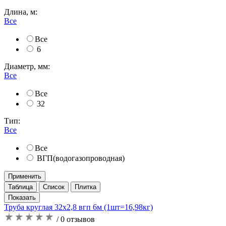
Длина, м:
Все
Все
6
Диаметр, мм:
Все
Все
32
Тип:
Все
Все
ВГП(водогазопроводная)
Применить
Таблица
Список
Плитка
Труба круглая 32х2,8 вгп 6м (1шт=16,98кг)
/ 0 отзывов