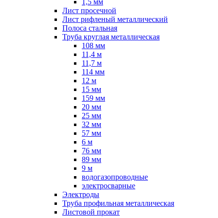
1,5 мм
Лист просечной
Лист рифленый металлический
Полоса стальная
Труба круглая металлическая
108 мм
11,4 м
11,7 м
114 мм
12 м
15 мм
159 мм
20 мм
25 мм
32 мм
57 мм
6 м
76 мм
89 мм
9 м
водогазопроводные
электросварные
Электроды
Труба профильная металлическая
Листовой прокат