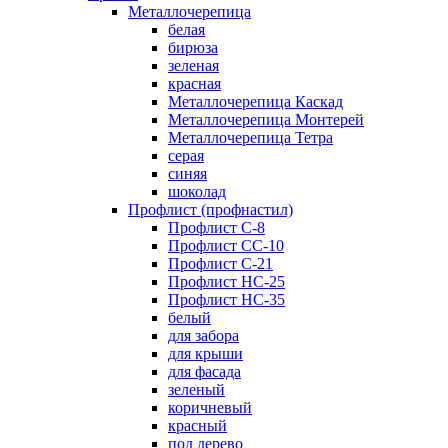
Металлочерепица
белая
бирюза
зеленая
красная
Металлочерепица Каскад
Металлочерепица Монтерей
Металлочерепица Тетра
серая
синяя
шоколад
Профлист (профнастил)
Профлист С-8
Профлист СС-10
Профлист C-21
Профлист НС-25
Профлист НС-35
белый
для забора
для крыши
для фасада
зеленый
коричневый
красный
под дерево