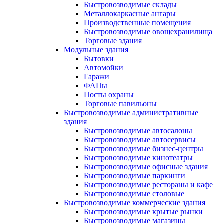
Быстровозводимые склады
Металлокаркасные ангары
Производственные помещения
Быстровозводимые овощехранилища
Торговые здания
Модульные здания
Бытовки
Автомойки
Гаражи
ФАПы
Посты охраны
Торговые павильоны
Быстровозводимые административные
здания
Быстровозводимые автосалоны
Быстровозводимые автосервисы
Быстровозводимые бизнес-центры
Быстровозводимые кинотеатры
Быстровозводимые офисные здания
Быстровозводимые паркинги
Быстровозводимые рестораны и кафе
Быстровозводимые столовые
Быстровозводимые коммерческие здания
Быстровозводимые крытые рынки
Быстровозводимые магазины