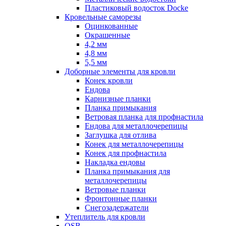
Пластиковый водосток Docke
Кровельные саморезы
Оцинкованные
Окрашенные
4,2 мм
4,8 мм
5,5 мм
Доборные элементы для кровли
Конек кровли
Ендова
Карнизные планки
Планка примыкания
Ветровая планка для профнастила
Ендова для металлочерепицы
Заглушка для отлива
Конек для металлочерепицы
Конек для профнастила
Накладка ендовы
Планка примыкания для
металлочерепицы
Ветровые планки
Фронтонные планки
Снегозадержатели
Утеплитель для кровли
OSB