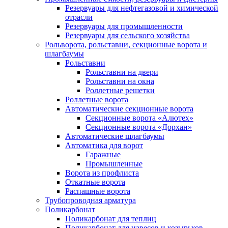
Резервуары для нефтегазовой и химической
отрасли
Резервуары для промышленности
Резервуары для сельского хозяйства
Рольворота, рольставни, секционные ворота и
шлагбаумы
Рольставни
Рольставни на двери
Рольставни на окна
Роллетные решетки
Роллетные ворота
Автоматические секционные ворота
Секционные ворота «Алютех»
Секционные ворота «Дорхан»
Автоматические шлагбаумы
Автоматика для ворот
Гаражные
Промышленные
Ворота из профлиста
Откатные ворота
Распашные ворота
Трубопроводная арматура
Поликарбонат
Поликарбонат для теплиц
Поликарбонат для навесов и козырьков