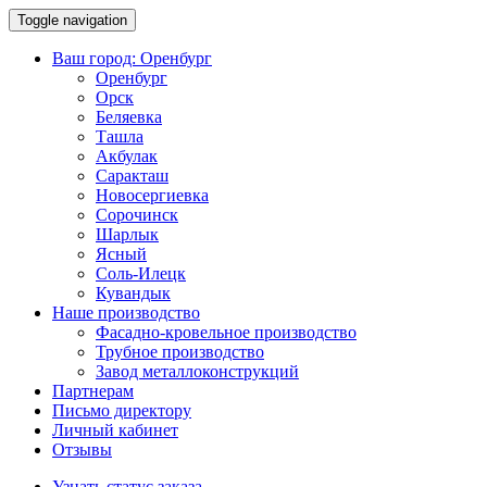
Toggle navigation
Ваш город:
Оренбург
Оренбург
Орск
Беляевка
Ташла
Акбулак
Саракташ
Новосергиевка
Сорочинск
Шарлык
Ясный
Соль-Илецк
Кувандык
Наше производство
Фасадно-кровельное производство
Трубное производство
Завод металлоконструкций
Партнерам
Письмо директору
Личный кабинет
Отзывы
Узнать статус заказа