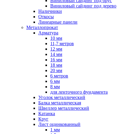
Виниловый сайдинг под брус
Виниловый сайдинг под дерево
Наличники
Откосы
Линеарные панели
Металлопрокат
Арматура
10 мм
11,7 метров
12 мм
14 мм
16 мм
18 мм
20 мм
6 метров
6 мм
8 мм
для ленточного фундамента
Уголок металлический
Балка металлическая
Швеллер металлический
Катанка
Круг
Лист оцинкованный
1 мм