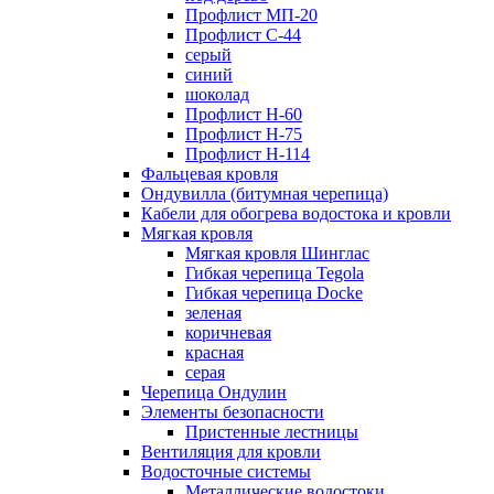
Профлист МП-20
Профлист С-44
серый
синий
шоколад
Профлист Н-60
Профлист Н-75
Профлист H-114
Фальцевая кровля
Ондувилла (битумная черепица)
Кабели для обогрева водостока и кровли
Мягкая кровля
Мягкая кровля Шинглас
Гибкая черепица Tegola
Гибкая черепица Docke
зеленая
коричневая
красная
серая
Черепица Ондулин
Элементы безопасности
Пристенные лестницы
Вентиляция для кровли
Водосточные системы
Металлические водостоки