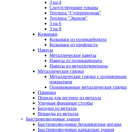
3 на 4
Сопутствующие товары
Теплица "Суперпрочная"
Теплица "Эконом"
3 на 6
3 на 8
Козырьки
Козырьки из поликарбоната
Козырьки из профлиста
Навесы
Металлические навесы
Навесы из поликарбоната
Навесы из металлочерепицы
Металлические грядки
Металлические грядки с полимерным
покрытием
Оцинкованные металлические грядки
Парники
Перила для лестниц из металла
Уличные фонарные столбы
Беседки из металла
Веранды из металла
Быстровозводимые здания
Быстровозводимые бескаркасные ангары
Быстровозводимые каркасные здания