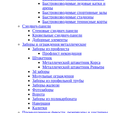
Быстровозводимые ледовые катки и
арены
Быстровозводимые спортивные залы
Быстровозводимые стадионы
Быстровозводимые теннисные корты
Сэндвич-панели
Стеновые сэндвич панели
Кровельные сэндвич-панели
Доборные элементы
Заборы и ограждения металлические
Заборы из профлиста
Профлист некондиция
Штакетник
Металлический штакетник Корса
Металлический штакетник Ривьера
3d заборы
Модульные ограждения
Заборы из профильной трубы
Заборы-жалюзи
Фотозаборы
Ворота
Заборы из поликарбоната
Навершия
Калитки
Промышленные ёмкости, резервуары и цистерны