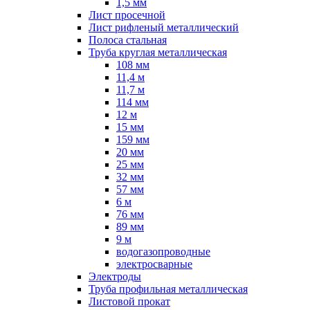
1,5 мм
Лист просечной
Лист рифленый металлический
Полоса стальная
Труба круглая металлическая
108 мм
11,4 м
11,7 м
114 мм
12 м
15 мм
159 мм
20 мм
25 мм
32 мм
57 мм
6 м
76 мм
89 мм
9 м
водогазопроводные
электросварные
Электроды
Труба профильная металлическая
Листовой прокат