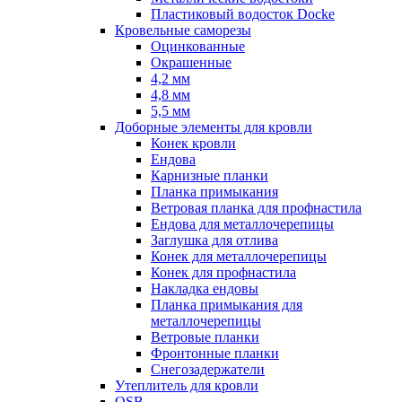
Пластиковый водосток Docke
Кровельные саморезы
Оцинкованные
Окрашенные
4,2 мм
4,8 мм
5,5 мм
Доборные элементы для кровли
Конек кровли
Ендова
Карнизные планки
Планка примыкания
Ветровая планка для профнастила
Ендова для металлочерепицы
Заглушка для отлива
Конек для металлочерепицы
Конек для профнастила
Накладка ендовы
Планка примыкания для
металлочерепицы
Ветровые планки
Фронтонные планки
Снегозадержатели
Утеплитель для кровли
OSB