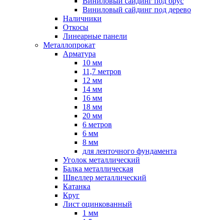
Виниловый сайдинг под брус
Виниловый сайдинг под дерево
Наличники
Откосы
Линеарные панели
Металлопрокат
Арматура
10 мм
11,7 метров
12 мм
14 мм
16 мм
18 мм
20 мм
6 метров
6 мм
8 мм
для ленточного фундамента
Уголок металлический
Балка металлическая
Швеллер металлический
Катанка
Круг
Лист оцинкованный
1 мм