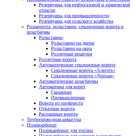
Резервуары для нефтегазовой и химической
отрасли
Резервуары для промышленности
Резервуары для сельского хозяйства
Рольворота, рольставни, секционные ворота и
шлагбаумы
Рольставни
Рольставни на двери
Рольставни на окна
Роллетные решетки
Роллетные ворота
Автоматические секционные ворота
Секционные ворота «Алютех»
Секционные ворота «Дорхан»
Автоматические шлагбаумы
Автоматика для ворот
Гаражные
Промышленные
Ворота из профлиста
Откатные ворота
Распашные ворота
Трубопроводная арматура
Поликарбонат
Поликарбонат для теплиц
Поликарбонат для навесов и козырьков