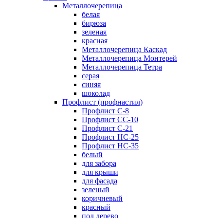
Металлочерепица
белая
бирюза
зеленая
красная
Металлочерепица Каскад
Металлочерепица Монтерей
Металлочерепица Тетра
серая
синяя
шоколад
Профлист (профнастил)
Профлист С-8
Профлист СС-10
Профлист C-21
Профлист НС-25
Профлист НС-35
белый
для забора
для крыши
для фасада
зеленый
коричневый
красный
под дерево