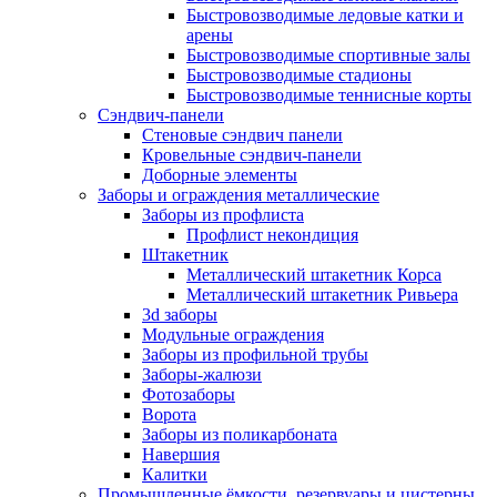
Быстровозводимые ледовые катки и
арены
Быстровозводимые спортивные залы
Быстровозводимые стадионы
Быстровозводимые теннисные корты
Сэндвич-панели
Стеновые сэндвич панели
Кровельные сэндвич-панели
Доборные элементы
Заборы и ограждения металлические
Заборы из профлиста
Профлист некондиция
Штакетник
Металлический штакетник Корса
Металлический штакетник Ривьера
3d заборы
Модульные ограждения
Заборы из профильной трубы
Заборы-жалюзи
Фотозаборы
Ворота
Заборы из поликарбоната
Навершия
Калитки
Промышленные ёмкости, резервуары и цистерны