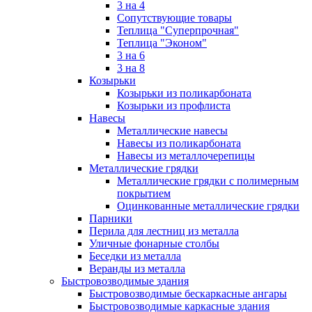
3 на 4
Сопутствующие товары
Теплица "Суперпрочная"
Теплица "Эконом"
3 на 6
3 на 8
Козырьки
Козырьки из поликарбоната
Козырьки из профлиста
Навесы
Металлические навесы
Навесы из поликарбоната
Навесы из металлочерепицы
Металлические грядки
Металлические грядки с полимерным
покрытием
Оцинкованные металлические грядки
Парники
Перила для лестниц из металла
Уличные фонарные столбы
Беседки из металла
Веранды из металла
Быстровозводимые здания
Быстровозводимые бескаркасные ангары
Быстровозводимые каркасные здания