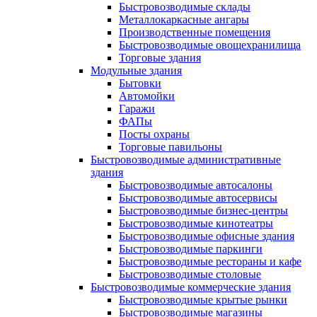
Быстровозводимые склады
Металлокаркасные ангары
Производственные помещения
Быстровозводимые овощехранилища
Торговые здания
Модульные здания
Бытовки
Автомойки
Гаражи
ФАПы
Посты охраны
Торговые павильоны
Быстровозводимые административные
здания
Быстровозводимые автосалоны
Быстровозводимые автосервисы
Быстровозводимые бизнес-центры
Быстровозводимые кинотеатры
Быстровозводимые офисные здания
Быстровозводимые паркинги
Быстровозводимые рестораны и кафе
Быстровозводимые столовые
Быстровозводимые коммерческие здания
Быстровозводимые крытые рынки
Быстровозводимые магазины