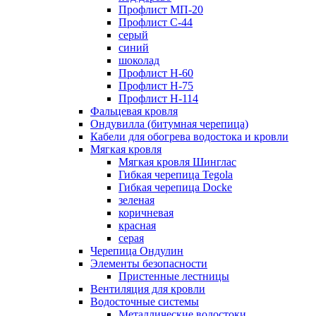
Профлист МП-20
Профлист С-44
серый
синий
шоколад
Профлист Н-60
Профлист Н-75
Профлист H-114
Фальцевая кровля
Ондувилла (битумная черепица)
Кабели для обогрева водостока и кровли
Мягкая кровля
Мягкая кровля Шинглас
Гибкая черепица Tegola
Гибкая черепица Docke
зеленая
коричневая
красная
серая
Черепица Ондулин
Элементы безопасности
Пристенные лестницы
Вентиляция для кровли
Водосточные системы
Металлические водостоки