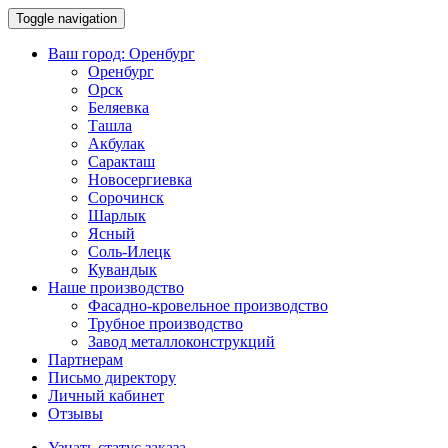
Toggle navigation
Ваш город:
Оренбург
Оренбург
Орск
Беляевка
Ташла
Акбулак
Саракташ
Новосергиевка
Сорочинск
Шарлык
Ясный
Соль-Илецк
Кувандык
Наше производство
Фасадно-кровельное производство
Трубное производство
Завод металлоконструкций
Партнерам
Письмо директору
Личный кабинет
Отзывы
Узнать статус заказа