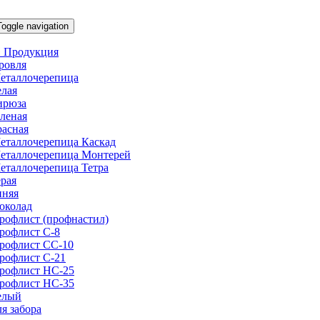
Toggle navigation
 Продукция
ровля
еталлочерепица
елая
ирюза
еленая
расная
еталлочерепица Каскад
еталлочерепица Монтерей
еталлочерепица Тетра
ерая
иняя
околад
рофлист (профнастил)
рофлист С-8
рофлист СС-10
рофлист C-21
рофлист НС-25
рофлист НС-35
елый
ля забора