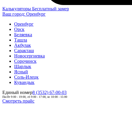
Калькуляторы
Бесплатный замер
Ваш город:
Оренбург
Оренбург
Орск
Беляевка
Ташла
Акбулак
Саракташ
Новосергиевка
Сорочинск
Шарлык
Ясный
Соль-Илецк
Кувандык
Единый номер
8 (3532) 67-00-03
Пн-Пт 9:00 - 19:00, сб 9:00 - 17:00, вс 10:00 - 15:00
Смотреть прайс