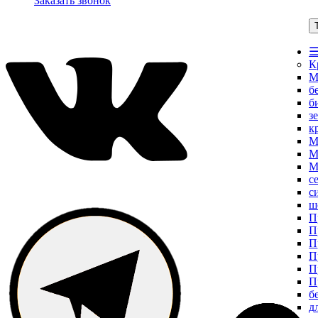
Заказать звонок
☰
К
М
б
б
з
к
М
М
М
с
с
ш
П
П
П
П
П
П
б
д