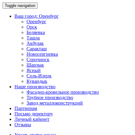
Toggle navigation
Ваш город:
Оренбург
Оренбург
Орск
Беляевка
Ташла
Акбулак
Саракташ
Новосергиевка
Сорочинск
Шарлык
Ясный
Соль-Илецк
Кувандык
Наше производство
Фасадно-кровельное производство
Трубное производство
Завод металлоконструкций
Партнерам
Письмо директору
Личный кабинет
Отзывы
Узнать статус заказа