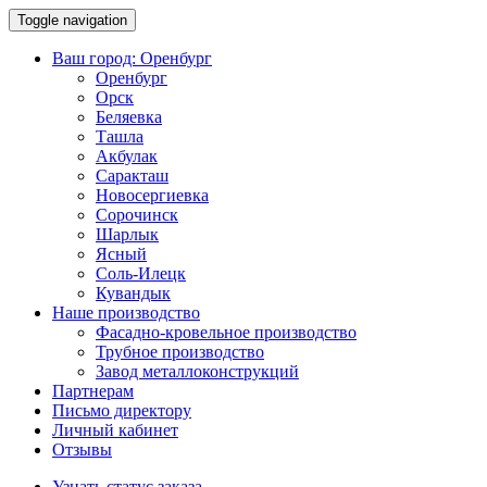
Toggle navigation
Ваш город:
Оренбург
Оренбург
Орск
Беляевка
Ташла
Акбулак
Саракташ
Новосергиевка
Сорочинск
Шарлык
Ясный
Соль-Илецк
Кувандык
Наше производство
Фасадно-кровельное производство
Трубное производство
Завод металлоконструкций
Партнерам
Письмо директору
Личный кабинет
Отзывы
Узнать статус заказа