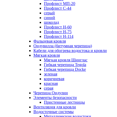
Профлист МП-20
Профлист С-44
серый
синий
шоколад
Профлист Н-60
Профлист Н-75
Профлист H-114
Фальцевая кровля
Ондувилла (битумная черепица)
Кабели для обогрева водостока и кровли
Мягкая кровля
Мягкая кровля Шинглас
Гибкая черепица Tegola
Гибкая черепица Docke
зеленая
коричневая
красная
серая
Черепица Ондулин
Элементы безопасности
Пристенные лестницы
Вентиляция для кровли
Водосточные системы
Металлические водостоки