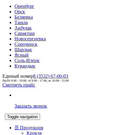
Оренбург
Орск
Беляевка
Ташла
Акбулак
Саракташ
Новосергиевка
Сорочинск
Шарлык
Ясный
Соль-Илецк
Кувандык
Единый номер
8 (3532) 67-00-03
Пн-Пт 9:00 - 19:00, сб 9:00 - 17:00, вс 10:00 - 15:00
Смотреть прайс
Заказать звонок
Toggle navigation
☰ Продукция
Кровля