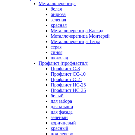
Металлочерепица
белая
бирюза
зеленая
красная
Металлочерепица Каскад
Металлочерепица Монтерей
Металлочерепица Тетра
серая
синяя
шоколад
Профлист (профнастил)
Профлист С-8
Профлист СС-10
Профлист C-21
Профлист НС-25
Профлист НС-35
белый
для забора
для крыши
для фасада
зеленый
коричневый
красный
под дерево