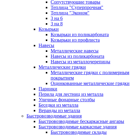
Сопутствующие товары
Теплица "Суперпрочная"
Теплица "Эконом"
3 на 6
3 на 8
Козырьки
Козырьки из поликарбоната
Козырьки из профлиста
Навесы
Металлические навесы
Навесы из поликарбоната
Навесы из металлочерепицы
Металлические грядки
Металлические грядки с полимерным
покрытием
Оцинкованные металлические грядки
Парники
Перила для лестниц из металла
Уличные фонарные столбы
Беседки из металла
Веранды из металла
Быстровозводимые здания
Быстровозводимые бескаркасные ангары
Быстровозводимые каркасные здания
Быстровозводимые склады