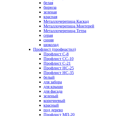
белая
бирюза
зеленая
красная
Металлочерепица Каскад
Металлочерепица Монтерей
Металлочерепица Тетра
серая
синяя
шоколад
Профлист (профнастил)
Профлист С-8
Профлист СС-10
Профлист C-21
Профлист НС-25
Профлист НС-35
белый
для забора
для крыши
для фасада
зеленый
коричневый
красный
под дерево
Профлист МП-20