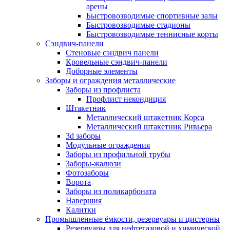
арены
Быстровозводимые спортивные залы
Быстровозводимые стадионы
Быстровозводимые теннисные корты
Сэндвич-панели
Стеновые сэндвич панели
Кровельные сэндвич-панели
Доборные элементы
Заборы и ограждения металлические
Заборы из профлиста
Профлист некондиция
Штакетник
Металлический штакетник Корса
Металлический штакетник Ривьера
3d заборы
Модульные ограждения
Заборы из профильной трубы
Заборы-жалюзи
Фотозаборы
Ворота
Заборы из поликарбоната
Навершия
Калитки
Промышленные ёмкости, резервуары и цистерны
Резервуары для нефтегазовой и химической