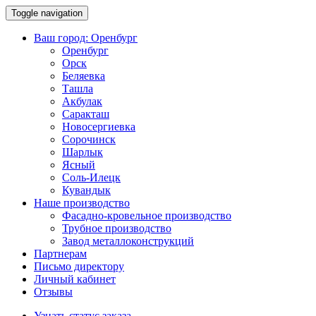
Toggle navigation
Ваш город:
Оренбург
Оренбург
Орск
Беляевка
Ташла
Акбулак
Саракташ
Новосергиевка
Сорочинск
Шарлык
Ясный
Соль-Илецк
Кувандык
Наше производство
Фасадно-кровельное производство
Трубное производство
Завод металлоконструкций
Партнерам
Письмо директору
Личный кабинет
Отзывы
Узнать статус заказа