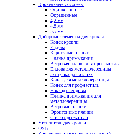
Кровельные саморезы
Оцинкованные
Окрашенные
4,2 мм
4,8 мм
5,5 мм
Доборные элементы для кровли
Конек кровли
Ендова
Карнизные планки
Планка примыкания
Ветровая планка для профнастила
Ендова для металлочерепицы
Заглушка для отлива
Конек для металлочерепицы
Конек для профнастила
Накладка ендовы
Планка примыкания для
металлочерепицы
Ветровые планки
Фронтонные планки
Снегозадержатели
Утеплитель для кровли
OSB
Кровля для промышленных зданий