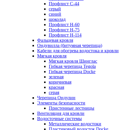
Профлист С-44
серый
синий
шоколад
Профлист Н-60
Профлист Н-75
Профлист H-114
Фальцевая кровля
Ондувилла (битумная черепица)
Кабели для обогрева водостока и кровли
Мягкая кровля
Мягкая кровля Шинглас
Гибкая черепица Tegola
Гибкая черепица Docke
зеленая
коричневая
красная
серая
Черепица Ондулин
Элементы безопасности
Пристенные лестницы
Вентиляция для кровли
Водосточные системы
Металлические водостоки
Пластиковый водосток Docke