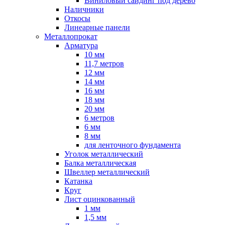
Виниловый сайдинг под дерево
Наличники
Откосы
Линеарные панели
Металлопрокат
Арматура
10 мм
11,7 метров
12 мм
14 мм
16 мм
18 мм
20 мм
6 метров
6 мм
8 мм
для ленточного фундамента
Уголок металлический
Балка металлическая
Швеллер металлический
Катанка
Круг
Лист оцинкованный
1 мм
1,5 мм