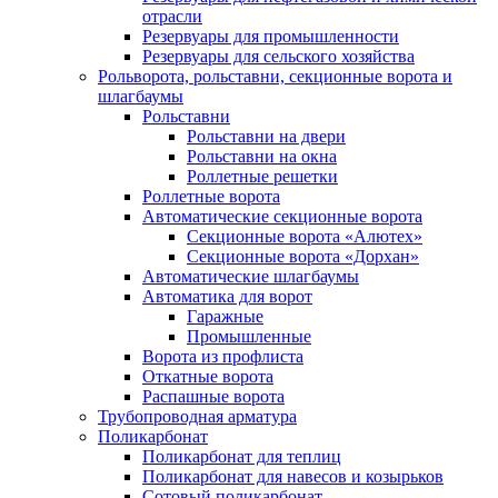
отрасли
Резервуары для промышленности
Резервуары для сельского хозяйства
Рольворота, рольставни, секционные ворота и
шлагбаумы
Рольставни
Рольставни на двери
Рольставни на окна
Роллетные решетки
Роллетные ворота
Автоматические секционные ворота
Секционные ворота «Алютех»
Секционные ворота «Дорхан»
Автоматические шлагбаумы
Автоматика для ворот
Гаражные
Промышленные
Ворота из профлиста
Откатные ворота
Распашные ворота
Трубопроводная арматура
Поликарбонат
Поликарбонат для теплиц
Поликарбонат для навесов и козырьков
Сотовый поликарбонат