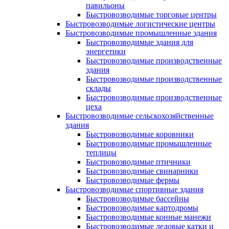
павильоны
Быстровозводимые торговые центры
Быстровозводимые логистические центры
Быстровозводимые промышленные здания
Быстровозводимые здания для
энергетики
Быстровозводимые производственные
здания
Быстровозводимые производственные
склады
Быстровозводимые производственные
цеха
Быстровозводимые сельскохозяйственные
здания
Быстровозводимые коровники
Быстровозводимые промышленные
теплицы
Быстровозводимые птичники
Быстровозводимые свинарники
Быстровозводимые фермы
Быстровозводимые спортивные здания
Быстровозводимые бассейны
Быстровозводимые картодромы
Быстровозводимые конные манежи
Быстровозводимые ледовые катки и