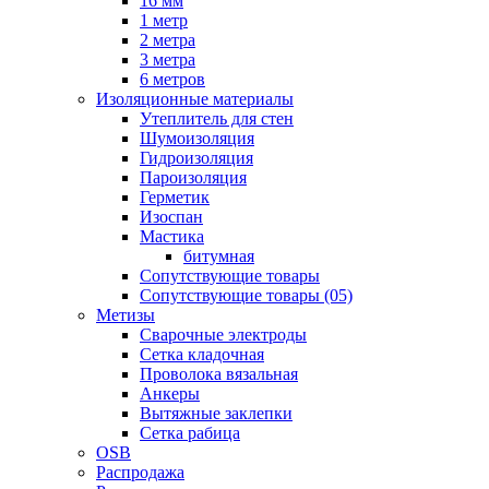
16 мм
1 метр
2 метра
3 метра
6 метров
Изоляционные материалы
Утеплитель для стен
Шумоизоляция
Гидроизоляция
Пароизоляция
Герметик
Изоспан
Мастика
битумная
Сопутствующие товары
Сопутствующие товары (05)
Метизы
Сварочные электроды
Сетка кладочная
Проволока вязальная
Анкеры
Вытяжные заклепки
Сетка рабица
OSB
Распродажа