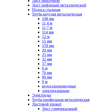
Лист просечной
Лист рифленый металлический
Полоса стальная
Труба круглая металлическая
108 мм
11,4 м
11,7 м
114 мм
12 м
15 мм
159 мм
20 мм
25 мм
32 мм
57 мм
6 м
76 мм
89 мм
9 м
водогазопроводные
электросварные
Электроды
Труба профильная металлическая
Листовой прокат
Лист горячекатаный