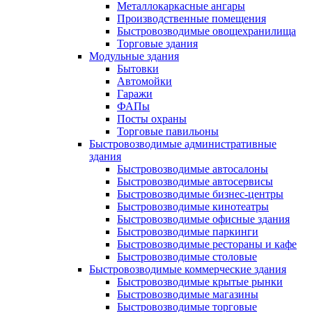
Металлокаркасные ангары
Производственные помещения
Быстровозводимые овощехранилища
Торговые здания
Модульные здания
Бытовки
Автомойки
Гаражи
ФАПы
Посты охраны
Торговые павильоны
Быстровозводимые административные
здания
Быстровозводимые автосалоны
Быстровозводимые автосервисы
Быстровозводимые бизнес-центры
Быстровозводимые кинотеатры
Быстровозводимые офисные здания
Быстровозводимые паркинги
Быстровозводимые рестораны и кафе
Быстровозводимые столовые
Быстровозводимые коммерческие здания
Быстровозводимые крытые рынки
Быстровозводимые магазины
Быстровозводимые торговые