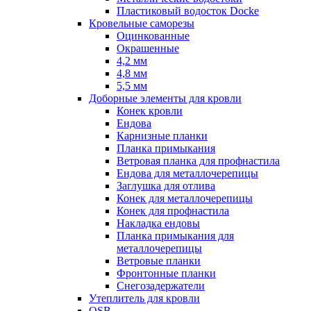
Пластиковый водосток Docke
Кровельные саморезы
Оцинкованные
Окрашенные
4,2 мм
4,8 мм
5,5 мм
Доборные элементы для кровли
Конек кровли
Ендова
Карнизные планки
Планка примыкания
Ветровая планка для профнастила
Ендова для металлочерепицы
Заглушка для отлива
Конек для металлочерепицы
Конек для профнастила
Накладка ендовы
Планка примыкания для
металлочерепицы
Ветровые планки
Фронтонные планки
Снегозадержатели
Утеплитель для кровли
OSB