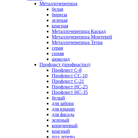
Металлочерепица
белая
бирюза
зеленая
красная
Металлочерепица Каскад
Металлочерепица Монтерей
Металлочерепица Тетра
серая
синяя
шоколад
Профлист (профнастил)
Профлист С-8
Профлист СС-10
Профлист C-21
Профлист НС-25
Профлист НС-35
белый
для забора
для крыши
для фасада
зеленый
коричневый
красный
под дерево