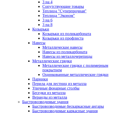
3 на 4
Сопутствующие товары
Теплица "Суперпрочная"
Теплица "Эконом"
3 на 6
3 на 8
Козырьки
Козырьки из поликарбоната
Козырьки из профлиста
Навесы
Металлические навесы
Навесы из поликарбоната
Навесы из металлочерепицы
Металлические грядки
Металлические грядки с полимерным
покрытием
Оцинкованные металлические грядки
Парники
Перила для лестниц из металла
Уличные фонарные столбы
Беседки из металла
Веранды из металла
Быстровозводимые здания
Быстровозводимые бескаркасные ангары
Быстровозводимые каркасные здания