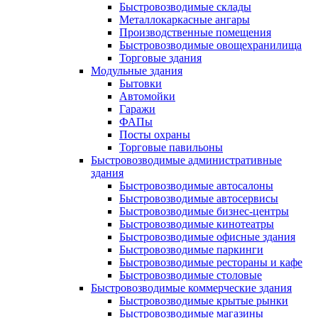
Быстровозводимые склады
Металлокаркасные ангары
Производственные помещения
Быстровозводимые овощехранилища
Торговые здания
Модульные здания
Бытовки
Автомойки
Гаражи
ФАПы
Посты охраны
Торговые павильоны
Быстровозводимые административные
здания
Быстровозводимые автосалоны
Быстровозводимые автосервисы
Быстровозводимые бизнес-центры
Быстровозводимые кинотеатры
Быстровозводимые офисные здания
Быстровозводимые паркинги
Быстровозводимые рестораны и кафе
Быстровозводимые столовые
Быстровозводимые коммерческие здания
Быстровозводимые крытые рынки
Быстровозводимые магазины