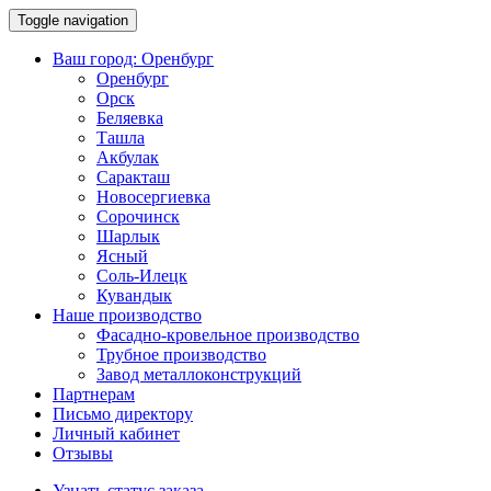
Toggle navigation
Ваш город:
Оренбург
Оренбург
Орск
Беляевка
Ташла
Акбулак
Саракташ
Новосергиевка
Сорочинск
Шарлык
Ясный
Соль-Илецк
Кувандык
Наше производство
Фасадно-кровельное производство
Трубное производство
Завод металлоконструкций
Партнерам
Письмо директору
Личный кабинет
Отзывы
Узнать статус заказа