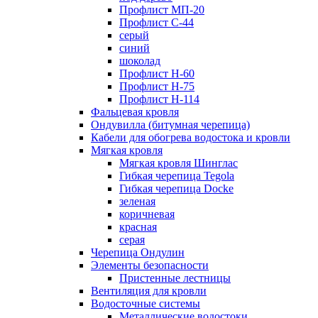
Профлист МП-20
Профлист С-44
серый
синий
шоколад
Профлист Н-60
Профлист Н-75
Профлист H-114
Фальцевая кровля
Ондувилла (битумная черепица)
Кабели для обогрева водостока и кровли
Мягкая кровля
Мягкая кровля Шинглас
Гибкая черепица Tegola
Гибкая черепица Docke
зеленая
коричневая
красная
серая
Черепица Ондулин
Элементы безопасности
Пристенные лестницы
Вентиляция для кровли
Водосточные системы
Металлические водостоки