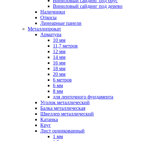
Виниловый сайдинг под брус
Виниловый сайдинг под дерево
Наличники
Откосы
Линеарные панели
Металлопрокат
Арматура
10 мм
11,7 метров
12 мм
14 мм
16 мм
18 мм
20 мм
6 метров
6 мм
8 мм
для ленточного фундамента
Уголок металлический
Балка металлическая
Швеллер металлический
Катанка
Круг
Лист оцинкованный
1 мм