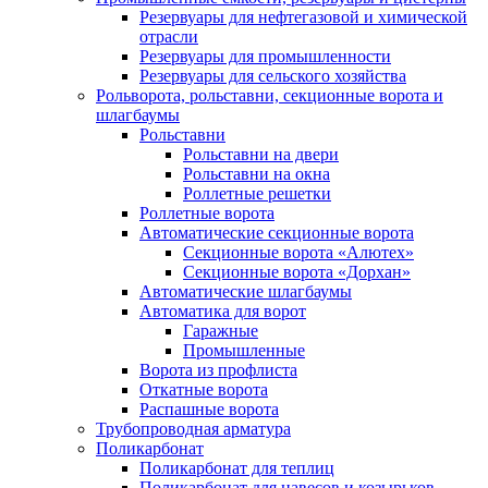
Резервуары для нефтегазовой и химической
отрасли
Резервуары для промышленности
Резервуары для сельского хозяйства
Рольворота, рольставни, секционные ворота и
шлагбаумы
Рольставни
Рольставни на двери
Рольставни на окна
Роллетные решетки
Роллетные ворота
Автоматические секционные ворота
Секционные ворота «Алютех»
Секционные ворота «Дорхан»
Автоматические шлагбаумы
Автоматика для ворот
Гаражные
Промышленные
Ворота из профлиста
Откатные ворота
Распашные ворота
Трубопроводная арматура
Поликарбонат
Поликарбонат для теплиц
Поликарбонат для навесов и козырьков