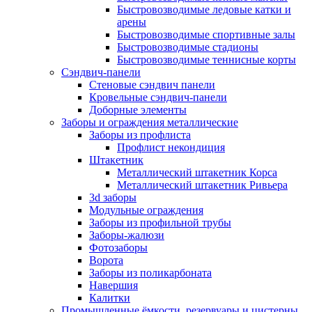
Быстровозводимые ледовые катки и
арены
Быстровозводимые спортивные залы
Быстровозводимые стадионы
Быстровозводимые теннисные корты
Сэндвич-панели
Стеновые сэндвич панели
Кровельные сэндвич-панели
Доборные элементы
Заборы и ограждения металлические
Заборы из профлиста
Профлист некондиция
Штакетник
Металлический штакетник Корса
Металлический штакетник Ривьера
3d заборы
Модульные ограждения
Заборы из профильной трубы
Заборы-жалюзи
Фотозаборы
Ворота
Заборы из поликарбоната
Навершия
Калитки
Промышленные ёмкости, резервуары и цистерны