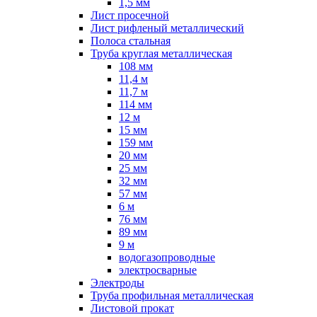
1,5 мм
Лист просечной
Лист рифленый металлический
Полоса стальная
Труба круглая металлическая
108 мм
11,4 м
11,7 м
114 мм
12 м
15 мм
159 мм
20 мм
25 мм
32 мм
57 мм
6 м
76 мм
89 мм
9 м
водогазопроводные
электросварные
Электроды
Труба профильная металлическая
Листовой прокат