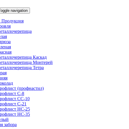
Toggle navigation
 Продукция
ровля
еталлочерепица
елая
ирюза
еленая
расная
еталлочерепица Каскад
еталлочерепица Монтерей
еталлочерепица Тетра
ерая
иняя
околад
рофлист (профнастил)
рофлист С-8
рофлист СС-10
рофлист C-21
рофлист НС-25
рофлист НС-35
елый
ля забора