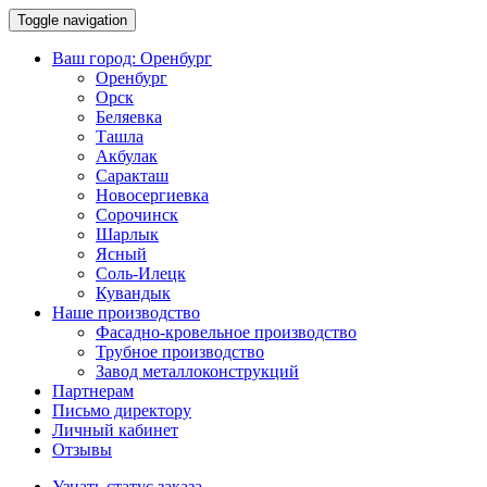
Toggle navigation
Ваш город:
Оренбург
Оренбург
Орск
Беляевка
Ташла
Акбулак
Саракташ
Новосергиевка
Сорочинск
Шарлык
Ясный
Соль-Илецк
Кувандык
Наше производство
Фасадно-кровельное производство
Трубное производство
Завод металлоконструкций
Партнерам
Письмо директору
Личный кабинет
Отзывы
Узнать статус заказа