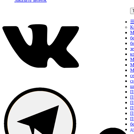
Заказать звонок
☰
К
М
б
б
з
к
М
М
М
с
с
ш
П
П
П
П
П
П
б
д