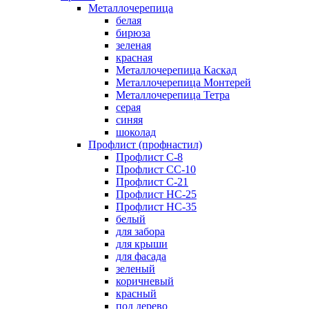
Металлочерепица
белая
бирюза
зеленая
красная
Металлочерепица Каскад
Металлочерепица Монтерей
Металлочерепица Тетра
серая
синяя
шоколад
Профлист (профнастил)
Профлист С-8
Профлист СС-10
Профлист C-21
Профлист НС-25
Профлист НС-35
белый
для забора
для крыши
для фасада
зеленый
коричневый
красный
под дерево