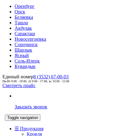
Оренбург
Орск
Беляевка
Ташла
Акбулак
Саракташ
Новосергиевка
Сорочинск
Шарлык
Ясный
Соль-Илецк
Кувандык
Единый номер
8 (3532) 67-00-03
Пн-Пт 9:00 - 19:00, сб 9:00 - 17:00, вс 10:00 - 15:00
Смотреть прайс
Заказать звонок
Toggle navigation
☰ Продукция
Кровля