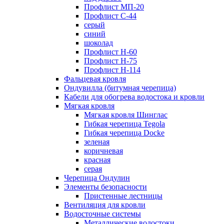
Профлист МП-20
Профлист С-44
серый
синий
шоколад
Профлист Н-60
Профлист Н-75
Профлист H-114
Фальцевая кровля
Ондувилла (битумная черепица)
Кабели для обогрева водостока и кровли
Мягкая кровля
Мягкая кровля Шинглас
Гибкая черепица Tegola
Гибкая черепица Docke
зеленая
коричневая
красная
серая
Черепица Ондулин
Элементы безопасности
Пристенные лестницы
Вентиляция для кровли
Водосточные системы
Металлические водостоки