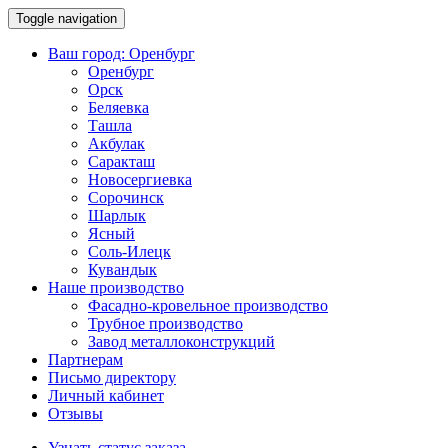
Toggle navigation
Ваш город:
Оренбург
Оренбург
Орск
Беляевка
Ташла
Акбулак
Саракташ
Новосергиевка
Сорочинск
Шарлык
Ясный
Соль-Илецк
Кувандык
Наше производство
Фасадно-кровельное производство
Трубное производство
Завод металлоконструкций
Партнерам
Письмо директору
Личный кабинет
Отзывы
Узнать статус заказа