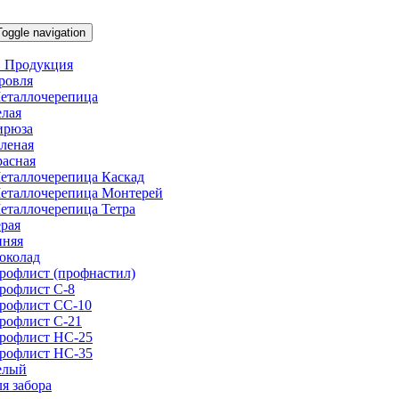
Toggle navigation
 Продукция
ровля
еталлочерепица
елая
ирюза
еленая
расная
еталлочерепица Каскад
еталлочерепица Монтерей
еталлочерепица Тетра
ерая
иняя
околад
рофлист (профнастил)
рофлист С-8
рофлист СС-10
рофлист C-21
рофлист НС-25
рофлист НС-35
елый
ля забора