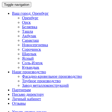
Toggle navigation
Ваш город:
Оренбург
Оренбург
Орск
Беляевка
Ташла
Акбулак
Саракташ
Новосергиевка
Сорочинск
Шарлык
Ясный
Соль-Илецк
Кувандык
Наше производство
Фасадно-кровельное производство
Трубное производство
Завод металлоконструкций
Партнерам
Письмо директору
Личный кабинет
Отзывы
Узнать статус заказа