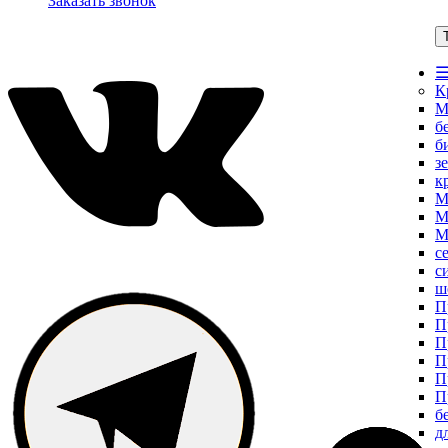
Заказать звонок
☰
К
М
б
б
з
к
М
М
М
с
с
ш
П
П
П
П
П
П
б
д