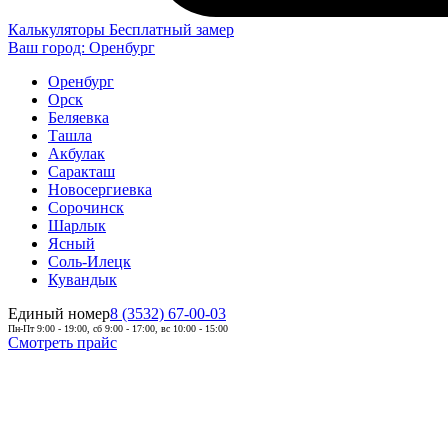
Калькуляторы
Бесплатный замер
Ваш город:
Оренбург
Оренбург
Орск
Беляевка
Ташла
Акбулак
Саракташ
Новосергиевка
Сорочинск
Шарлык
Ясный
Соль-Илецк
Кувандык
Единый номер
8 (3532) 67-00-03
Пн-Пт 9:00 - 19:00, сб 9:00 - 17:00, вс 10:00 - 15:00
Смотреть прайс