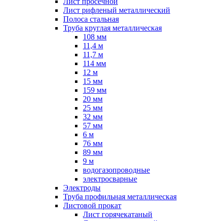
Лист просечной
Лист рифленый металлический
Полоса стальная
Труба круглая металлическая
108 мм
11,4 м
11,7 м
114 мм
12 м
15 мм
159 мм
20 мм
25 мм
32 мм
57 мм
6 м
76 мм
89 мм
9 м
водогазопроводные
электросварные
Электроды
Труба профильная металлическая
Листовой прокат
Лист горячекатаный