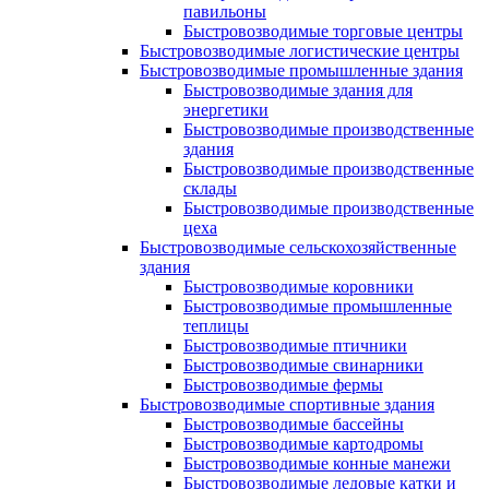
павильоны
Быстровозводимые торговые центры
Быстровозводимые логистические центры
Быстровозводимые промышленные здания
Быстровозводимые здания для
энергетики
Быстровозводимые производственные
здания
Быстровозводимые производственные
склады
Быстровозводимые производственные
цеха
Быстровозводимые сельскохозяйственные
здания
Быстровозводимые коровники
Быстровозводимые промышленные
теплицы
Быстровозводимые птичники
Быстровозводимые свинарники
Быстровозводимые фермы
Быстровозводимые спортивные здания
Быстровозводимые бассейны
Быстровозводимые картодромы
Быстровозводимые конные манежи
Быстровозводимые ледовые катки и