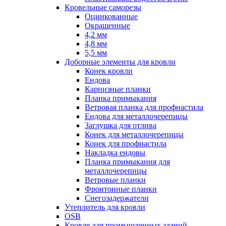
Кровельные саморезы
Оцинкованные
Окрашенные
4,2 мм
4,8 мм
5,5 мм
Доборные элементы для кровли
Конек кровли
Ендова
Карнизные планки
Планка примыкания
Ветровая планка для профнастила
Ендова для металлочерепицы
Заглушка для отлива
Конек для металлочерепицы
Конек для профнастила
Накладка ендовы
Планка примыкания для
металлочерепицы
Ветровые планки
Фронтонные планки
Снегозадержатели
Утеплитель для кровли
OSB
Кровля для промышленных зданий