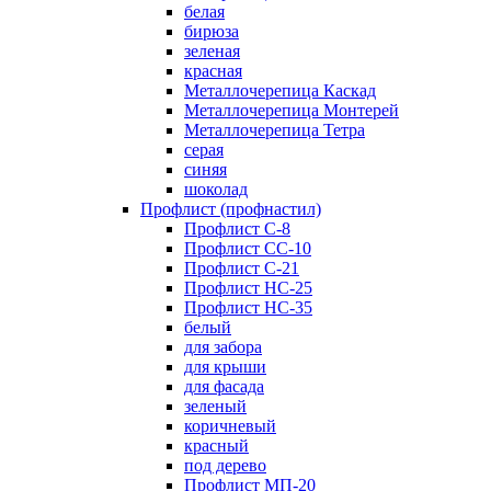
белая
бирюза
зеленая
красная
Металлочерепица Каскад
Металлочерепица Монтерей
Металлочерепица Тетра
серая
синяя
шоколад
Профлист (профнастил)
Профлист С-8
Профлист СС-10
Профлист C-21
Профлист НС-25
Профлист НС-35
белый
для забора
для крыши
для фасада
зеленый
коричневый
красный
под дерево
Профлист МП-20