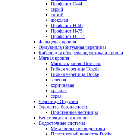
Профлист С-44
серый
синий
шоколад
Профлист Н-60
Профлист Н-75
Профлист H-114
Фальцевая кровля
Ондувилла (битумная черепица)
Кабели для обогрева водостока и кровли
Мягкая кровля
Мягкая кровля Шинглас
Гибкая черепица Tegola
Гибкая черепица Docke
зеленая
коричневая
красная
серая
Черепица Ондулин
Элементы безопасности
Пристенные лестницы
Вентиляция для кровли
Водосточные системы
Металлические водостоки
Пластиковый водосток Docke