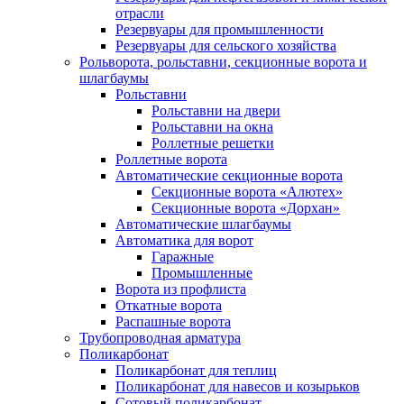
отрасли
Резервуары для промышленности
Резервуары для сельского хозяйства
Рольворота, рольставни, секционные ворота и
шлагбаумы
Рольставни
Рольставни на двери
Рольставни на окна
Роллетные решетки
Роллетные ворота
Автоматические секционные ворота
Секционные ворота «Алютех»
Секционные ворота «Дорхан»
Автоматические шлагбаумы
Автоматика для ворот
Гаражные
Промышленные
Ворота из профлиста
Откатные ворота
Распашные ворота
Трубопроводная арматура
Поликарбонат
Поликарбонат для теплиц
Поликарбонат для навесов и козырьков
Сотовый поликарбонат