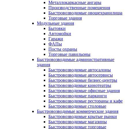
Металлокаркасные ангары
Производственные помещения
Быстровозводимые овощехранилища
Торговые здания
Модульные здания
Бытовки
Автомойки
Гаражи
ФАПы
Посты охраны
Торговые павильоны
Быстровозводимые административные
здания
Быстровозводимые автосалоны
Быстровозводимые автосервисы
Быстровозводимые бизнес-центры
Быстровозводимые кинотеатры
Быстровозводимые офисные здания
Быстровозводимые паркинги
Быстровозводимые рестораны и кафе
Быстровозводимые столовые
Быстровозводимые коммерческие здания
Быстровозводимые крытые рынки
Быстровозводимые магазины
Быстровозводимые торговые