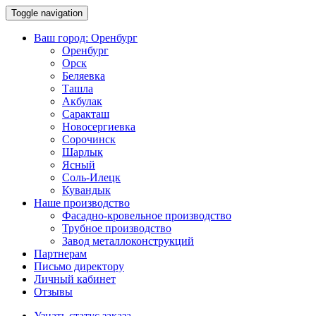
Toggle navigation
Ваш город:
Оренбург
Оренбург
Орск
Беляевка
Ташла
Акбулак
Саракташ
Новосергиевка
Сорочинск
Шарлык
Ясный
Соль-Илецк
Кувандык
Наше производство
Фасадно-кровельное производство
Трубное производство
Завод металлоконструкций
Партнерам
Письмо директору
Личный кабинет
Отзывы
Узнать статус заказа