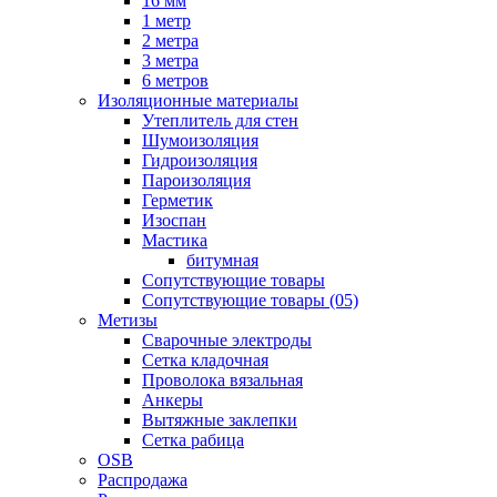
16 мм
1 метр
2 метра
3 метра
6 метров
Изоляционные материалы
Утеплитель для стен
Шумоизоляция
Гидроизоляция
Пароизоляция
Герметик
Изоспан
Мастика
битумная
Сопутствующие товары
Сопутствующие товары (05)
Метизы
Сварочные электроды
Сетка кладочная
Проволока вязальная
Анкеры
Вытяжные заклепки
Сетка рабица
OSB
Распродажа