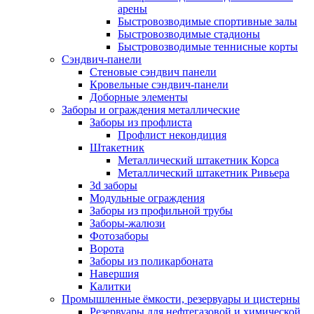
арены
Быстровозводимые спортивные залы
Быстровозводимые стадионы
Быстровозводимые теннисные корты
Сэндвич-панели
Стеновые сэндвич панели
Кровельные сэндвич-панели
Доборные элементы
Заборы и ограждения металлические
Заборы из профлиста
Профлист некондиция
Штакетник
Металлический штакетник Корса
Металлический штакетник Ривьера
3d заборы
Модульные ограждения
Заборы из профильной трубы
Заборы-жалюзи
Фотозаборы
Ворота
Заборы из поликарбоната
Навершия
Калитки
Промышленные ёмкости, резервуары и цистерны
Резервуары для нефтегазовой и химической