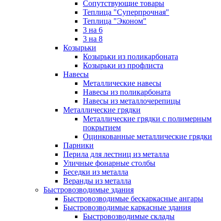
Сопутствующие товары
Теплица "Суперпрочная"
Теплица "Эконом"
3 на 6
3 на 8
Козырьки
Козырьки из поликарбоната
Козырьки из профлиста
Навесы
Металлические навесы
Навесы из поликарбоната
Навесы из металлочерепицы
Металлические грядки
Металлические грядки с полимерным
покрытием
Оцинкованные металлические грядки
Парники
Перила для лестниц из металла
Уличные фонарные столбы
Беседки из металла
Веранды из металла
Быстровозводимые здания
Быстровозводимые бескаркасные ангары
Быстровозводимые каркасные здания
Быстровозводимые склады