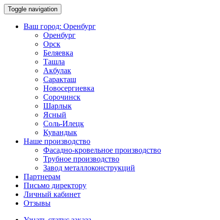
Toggle navigation
Ваш город:
Оренбург
Оренбург
Орск
Беляевка
Ташла
Акбулак
Саракташ
Новосергиевка
Сорочинск
Шарлык
Ясный
Соль-Илецк
Кувандык
Наше производство
Фасадно-кровельное производство
Трубное производство
Завод металлоконструкций
Партнерам
Письмо директору
Личный кабинет
Отзывы
Узнать статус заказа