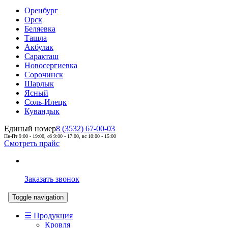
Оренбург
Орск
Беляевка
Ташла
Акбулак
Саракташ
Новосергиевка
Сорочинск
Шарлык
Ясный
Соль-Илецк
Кувандык
Единый номер
8 (3532) 67-00-03
Пн-Пт 9:00 - 19:00, сб 9:00 - 17:00, вс 10:00 - 15:00
Смотреть прайс
Заказать звонок
Toggle navigation
☰ Продукция
Кровля