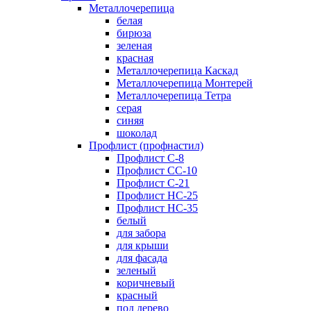
Металлочерепица
белая
бирюза
зеленая
красная
Металлочерепица Каскад
Металлочерепица Монтерей
Металлочерепица Тетра
серая
синяя
шоколад
Профлист (профнастил)
Профлист С-8
Профлист СС-10
Профлист C-21
Профлист НС-25
Профлист НС-35
белый
для забора
для крыши
для фасада
зеленый
коричневый
красный
под дерево