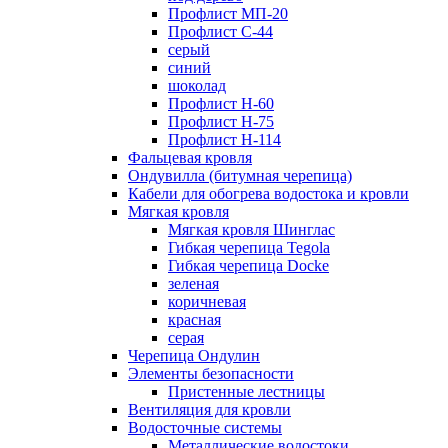
Профлист МП-20
Профлист С-44
серый
синий
шоколад
Профлист Н-60
Профлист Н-75
Профлист H-114
Фальцевая кровля
Ондувилла (битумная черепица)
Кабели для обогрева водостока и кровли
Мягкая кровля
Мягкая кровля Шинглас
Гибкая черепица Tegola
Гибкая черепица Docke
зеленая
коричневая
красная
серая
Черепица Ондулин
Элементы безопасности
Пристенные лестницы
Вентиляция для кровли
Водосточные системы
Металлические водостоки