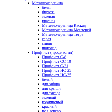
Металлочерепица
белая
бирюза
зеленая
красная
Металлочерепица Каскад
Металлочерепица Монтерей
Металлочерепица Тетра
серая
синяя
шоколад
Профлист (профнастил)
Профлист С-8
Профлист СС-10
Профлист C-21
Профлист НС-25
Профлист НС-35
белый
для забора
для крыши
для фасада
зеленый
коричневый
красный
под дерево