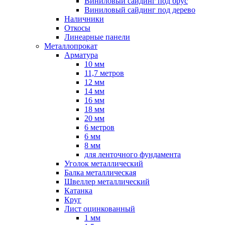
Виниловый сайдинг под брус
Виниловый сайдинг под дерево
Наличники
Откосы
Линеарные панели
Металлопрокат
Арматура
10 мм
11,7 метров
12 мм
14 мм
16 мм
18 мм
20 мм
6 метров
6 мм
8 мм
для ленточного фундамента
Уголок металлический
Балка металлическая
Швеллер металлический
Катанка
Круг
Лист оцинкованный
1 мм