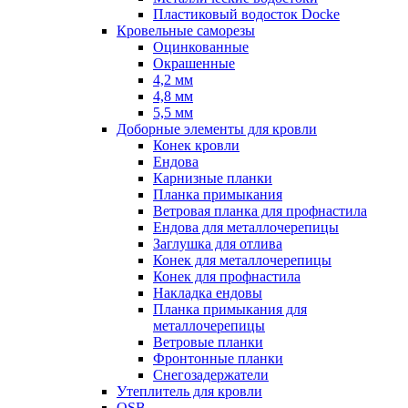
Пластиковый водосток Docke
Кровельные саморезы
Оцинкованные
Окрашенные
4,2 мм
4,8 мм
5,5 мм
Доборные элементы для кровли
Конек кровли
Ендова
Карнизные планки
Планка примыкания
Ветровая планка для профнастила
Ендова для металлочерепицы
Заглушка для отлива
Конек для металлочерепицы
Конек для профнастила
Накладка ендовы
Планка примыкания для
металлочерепицы
Ветровые планки
Фронтонные планки
Снегозадержатели
Утеплитель для кровли
OSB