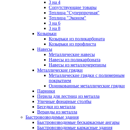
3 на 4
Сопутствующие товары
Теплица "Суперпрочная"
Теплица "Эконом"
3 на 6
3 на 8
Козырьки
Козырьки из поликарбоната
Козырьки из профлиста
Навесы
Металлические навесы
Навесы из поликарбоната
Навесы из металлочерепицы
Металлические грядки
Металлические грядки с полимерным
покрытием
Оцинкованные металлические грядки
Парники
Перила для лестниц из металла
Уличные фонарные столбы
Беседки из металла
Веранды из металла
Быстровозводимые здания
Быстровозводимые бескаркасные ангары
Быстровозводимые каркасные здания