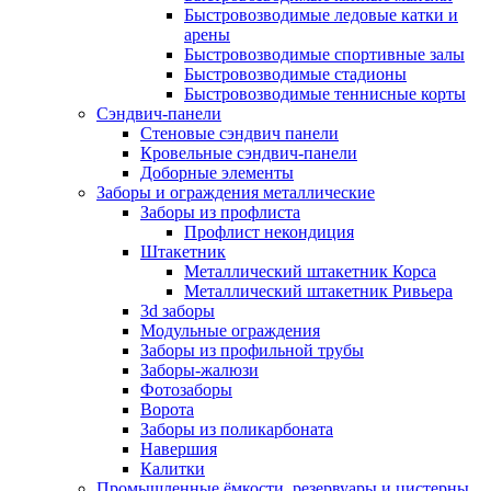
Быстровозводимые ледовые катки и
арены
Быстровозводимые спортивные залы
Быстровозводимые стадионы
Быстровозводимые теннисные корты
Сэндвич-панели
Стеновые сэндвич панели
Кровельные сэндвич-панели
Доборные элементы
Заборы и ограждения металлические
Заборы из профлиста
Профлист некондиция
Штакетник
Металлический штакетник Корса
Металлический штакетник Ривьера
3d заборы
Модульные ограждения
Заборы из профильной трубы
Заборы-жалюзи
Фотозаборы
Ворота
Заборы из поликарбоната
Навершия
Калитки
Промышленные ёмкости, резервуары и цистерны