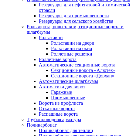
Резервуары для нефтегазовой и химической
отрасли
Резервуары для промышленности
Резервуары для сельского хозяйства
Рольворота, рольставни, секционные ворота и
шлагбаумы
Рольставни
Рольставни на двери
Рольставни на окна
Роллетные решетки
Роллетные ворота
Автоматические секционные ворота
Секционные ворота «Алютех»
Секционные ворота «Дорхан»
Автоматические шлагбаумы
Автоматика для ворот
Гаражные
Промышленные
Ворота из профлиста
Откатные ворота
Распашные ворота
Трубопроводная арматура
Поликарбонат
Поликарбонат для теплиц
Поликарбонат для навесов и козырьков