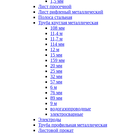
1,5 мм
Лист просечной
Лист рифленый металлический
Полоса стальная
Труба круглая металлическая
108 мм
11,4 м
11,7 м
114 мм
12 м
15 мм
159 мм
20 мм
25 мм
32 мм
57 мм
6 м
76 мм
89 мм
9 м
водогазопроводные
электросварные
Электроды
Труба профильная металлическая
Листовой прокат