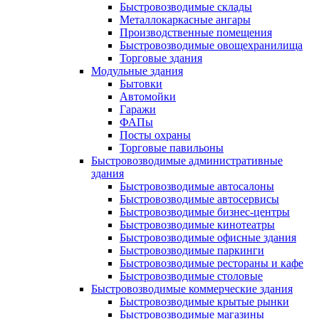
Быстровозводимые склады
Металлокаркасные ангары
Производственные помещения
Быстровозводимые овощехранилища
Торговые здания
Модульные здания
Бытовки
Автомойки
Гаражи
ФАПы
Посты охраны
Торговые павильоны
Быстровозводимые административные
здания
Быстровозводимые автосалоны
Быстровозводимые автосервисы
Быстровозводимые бизнес-центры
Быстровозводимые кинотеатры
Быстровозводимые офисные здания
Быстровозводимые паркинги
Быстровозводимые рестораны и кафе
Быстровозводимые столовые
Быстровозводимые коммерческие здания
Быстровозводимые крытые рынки
Быстровозводимые магазины