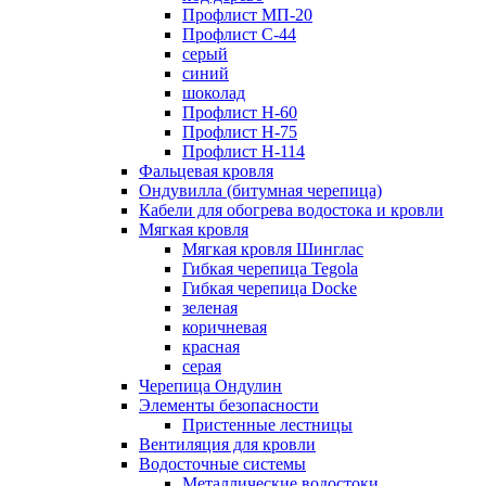
Профлист МП-20
Профлист С-44
серый
синий
шоколад
Профлист Н-60
Профлист Н-75
Профлист H-114
Фальцевая кровля
Ондувилла (битумная черепица)
Кабели для обогрева водостока и кровли
Мягкая кровля
Мягкая кровля Шинглас
Гибкая черепица Tegola
Гибкая черепица Docke
зеленая
коричневая
красная
серая
Черепица Ондулин
Элементы безопасности
Пристенные лестницы
Вентиляция для кровли
Водосточные системы
Металлические водостоки