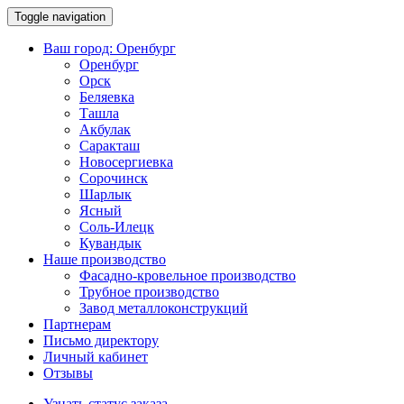
Toggle navigation
Ваш город:
Оренбург
Оренбург
Орск
Беляевка
Ташла
Акбулак
Саракташ
Новосергиевка
Сорочинск
Шарлык
Ясный
Соль-Илецк
Кувандык
Наше производство
Фасадно-кровельное производство
Трубное производство
Завод металлоконструкций
Партнерам
Письмо директору
Личный кабинет
Отзывы
Узнать статус заказа