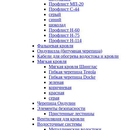
Профлист МП-20
Профлист С-44
серый
синий
шоколад
Профлист Н-60
Профлист Н-75
Профлист H-114
Фальцевая кровля
Ондувилла (битумная черепица)
Кабели для обогрева водостока и кровли
Мягкая кровля
Мягкая кровля Шинглас
Гибкая черепица Tegola
Гибкая черепица Docke
зеленая
коричневая
красная
серая
Черепица Ондулин
Элементы безопасности
Пристенные лестницы
Вентиляция для кровли
Водосточные системы
Металлические водостоки