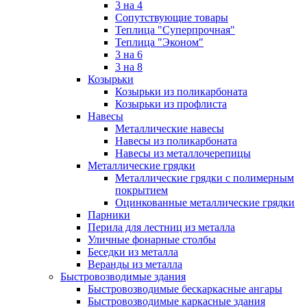
3 на 4
Сопутствующие товары
Теплица "Суперпрочная"
Теплица "Эконом"
3 на 6
3 на 8
Козырьки
Козырьки из поликарбоната
Козырьки из профлиста
Навесы
Металлические навесы
Навесы из поликарбоната
Навесы из металлочерепицы
Металлические грядки
Металлические грядки с полимерным
покрытием
Оцинкованные металлические грядки
Парники
Перила для лестниц из металла
Уличные фонарные столбы
Беседки из металла
Веранды из металла
Быстровозводимые здания
Быстровозводимые бескаркасные ангары
Быстровозводимые каркасные здания