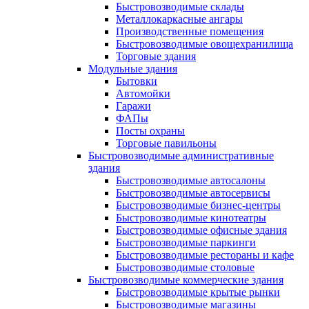
Быстровозводимые склады
Металлокаркасные ангары
Производственные помещения
Быстровозводимые овощехранилища
Торговые здания
Модульные здания
Бытовки
Автомойки
Гаражи
ФАПы
Посты охраны
Торговые павильоны
Быстровозводимые административные
здания
Быстровозводимые автосалоны
Быстровозводимые автосервисы
Быстровозводимые бизнес-центры
Быстровозводимые кинотеатры
Быстровозводимые офисные здания
Быстровозводимые паркинги
Быстровозводимые рестораны и кафе
Быстровозводимые столовые
Быстровозводимые коммерческие здания
Быстровозводимые крытые рынки
Быстровозводимые магазины