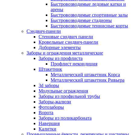
Быстровозводимые ледовые катки и
арены
Быстровозводимые спортивные залы
Быстровозводимые стадионы
Быстровозводимые теннисные корты
Сэндвич-панели
Стеновые сэндвич панели
Кровельные сэндвич-панели
Доборные элементы
Заборы и ограждения металлические
Заборы из профлиста
Профлист некондиция
Штакетник
Металлический штакетник Корса
Металлический штакетник Ривьера
3d заборы
Модульные ограждения
Заборы из профильной трубы
Заборы-жалюзи
Фотозаборы
Ворота
Заборы из поликарбоната
Навершия
Калитки
Промышленные ёмкости, резервуары и цистерны