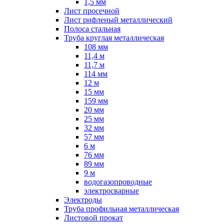
1,5 мм
Лист просечной
Лист рифленый металлический
Полоса стальная
Труба круглая металлическая
108 мм
11,4 м
11,7 м
114 мм
12 м
15 мм
159 мм
20 мм
25 мм
32 мм
57 мм
6 м
76 мм
89 мм
9 м
водогазопроводные
электросварные
Электроды
Труба профильная металлическая
Листовой прокат