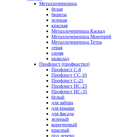
Металлочерепица
белая
бирюза
зеленая
красная
Металлочерепица Каскад
Металлочерепица Монтерей
Металлочерепица Тетра
серая
синяя
шоколад
Профлист (профнастил)
Профлист С-8
Профлист СС-10
Профлист C-21
Профлист НС-25
Профлист НС-35
белый
для забора
для крыши
для фасада
зеленый
коричневый
красный
под дерево