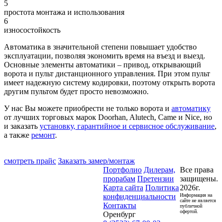
5
простота монтажа и использования
6
износостойкость
Автоматика в значительной степени повышает удобство
эксплуатации, позволяя экономить время на въезд и выезд.
Основные элементы автоматики – привод, открывающий
ворота и пульт дистанционного управления. При этом пульт
имеет надежную систему кодировки, поэтому открыть ворота
другим пультом будет просто невозможно.
У нас Вы можете приобрести не только ворота и
автоматику
от лучших торговых марок Doorhan, Alutech, Came и Nice, но
и заказать
установку, гарантийное и сервисное обслуживание
,
а также
ремонт
.
смотреть прайс
Заказать замер/монтаж
Портфолио
Дилерам,
Все права
прорабам
Претензии
защищены.
Карта сайта
Политика
2026г.
конфиденциальности
Информация на
сайте не является
Контакты
публичной
офертой.
Оренбург