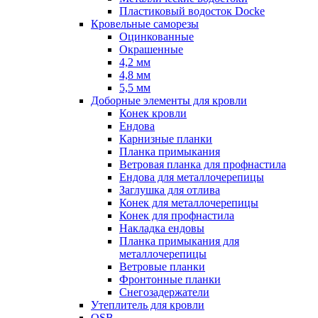
Пластиковый водосток Docke
Кровельные саморезы
Оцинкованные
Окрашенные
4,2 мм
4,8 мм
5,5 мм
Доборные элементы для кровли
Конек кровли
Ендова
Карнизные планки
Планка примыкания
Ветровая планка для профнастила
Ендова для металлочерепицы
Заглушка для отлива
Конек для металлочерепицы
Конек для профнастила
Накладка ендовы
Планка примыкания для
металлочерепицы
Ветровые планки
Фронтонные планки
Снегозадержатели
Утеплитель для кровли
OSB