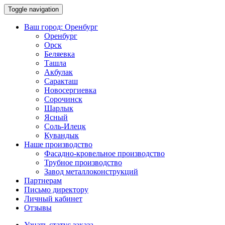
Toggle navigation
Ваш город:
Оренбург
Оренбург
Орск
Беляевка
Ташла
Акбулак
Саракташ
Новосергиевка
Сорочинск
Шарлык
Ясный
Соль-Илецк
Кувандык
Наше производство
Фасадно-кровельное производство
Трубное производство
Завод металлоконструкций
Партнерам
Письмо директору
Личный кабинет
Отзывы
Узнать статус заказа