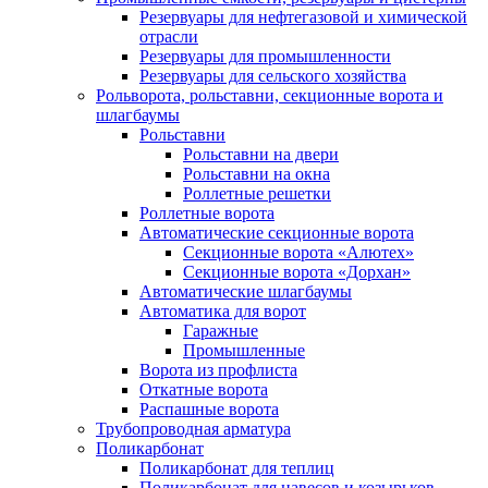
Резервуары для нефтегазовой и химической
отрасли
Резервуары для промышленности
Резервуары для сельского хозяйства
Рольворота, рольставни, секционные ворота и
шлагбаумы
Рольставни
Рольставни на двери
Рольставни на окна
Роллетные решетки
Роллетные ворота
Автоматические секционные ворота
Секционные ворота «Алютех»
Секционные ворота «Дорхан»
Автоматические шлагбаумы
Автоматика для ворот
Гаражные
Промышленные
Ворота из профлиста
Откатные ворота
Распашные ворота
Трубопроводная арматура
Поликарбонат
Поликарбонат для теплиц
Поликарбонат для навесов и козырьков