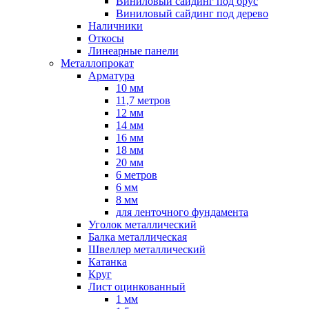
Виниловый сайдинг под брус
Виниловый сайдинг под дерево
Наличники
Откосы
Линеарные панели
Металлопрокат
Арматура
10 мм
11,7 метров
12 мм
14 мм
16 мм
18 мм
20 мм
6 метров
6 мм
8 мм
для ленточного фундамента
Уголок металлический
Балка металлическая
Швеллер металлический
Катанка
Круг
Лист оцинкованный
1 мм