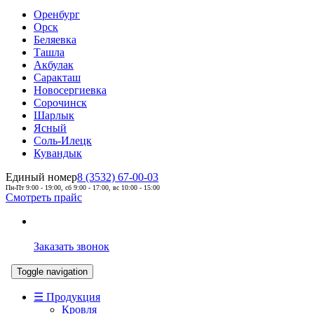
Оренбург
Орск
Беляевка
Ташла
Акбулак
Саракташ
Новосергиевка
Сорочинск
Шарлык
Ясный
Соль-Илецк
Кувандык
Единый номер
8 (3532) 67-00-03
Пн-Пт 9:00 - 19:00, сб 9:00 - 17:00, вс 10:00 - 15:00
Смотреть прайс
Заказать звонок
Toggle navigation
☰ Продукция
Кровля