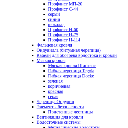
Профлист МП-20
Профлист С-44
серый
синий
шоколад
Профлист Н-60
Профлист Н-75
Профлист H-114
Фальцевая кровля
Ондувилла (битумная черепица)
Кабели для обогрева водостока и кровли
Мягкая кровля
Мягкая кровля Шинглас
Гибкая черепица Tegola
Гибкая черепица Docke
зеленая
коричневая
красная
серая
Черепица Ондулин
Элементы безопасности
Пристенные лестницы
Вентиляция для кровли
Водосточные системы
Металлические водостоки