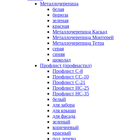
Металлочерепица
белая
бирюза
зеленая
красная
Металлочерепица Каскад
Металлочерепица Монтерей
Металлочерепица Тетра
серая
синяя
шоколад
Профлист (профнастил)
Профлист С-8
Профлист СС-10
Профлист C-21
Профлист НС-25
Профлист НС-35
белый
для забора
для крыши
для фасада
зеленый
коричневый
красный
под дерево