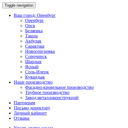
Toggle navigation
Ваш город:
Оренбург
Оренбург
Орск
Беляевка
Ташла
Акбулак
Саракташ
Новосергиевка
Сорочинск
Шарлык
Ясный
Соль-Илецк
Кувандык
Наше производство
Фасадно-кровельное производство
Трубное производство
Завод металлоконструкций
Партнерам
Письмо директору
Личный кабинет
Отзывы
Узнать статус заказа