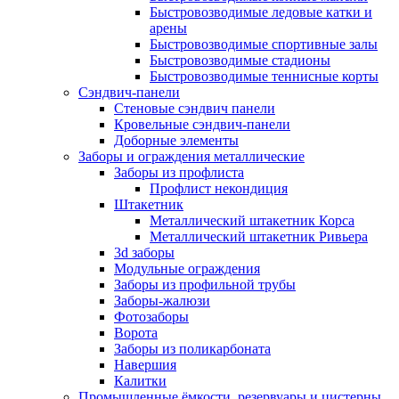
Быстровозводимые ледовые катки и
арены
Быстровозводимые спортивные залы
Быстровозводимые стадионы
Быстровозводимые теннисные корты
Сэндвич-панели
Стеновые сэндвич панели
Кровельные сэндвич-панели
Доборные элементы
Заборы и ограждения металлические
Заборы из профлиста
Профлист некондиция
Штакетник
Металлический штакетник Корса
Металлический штакетник Ривьера
3d заборы
Модульные ограждения
Заборы из профильной трубы
Заборы-жалюзи
Фотозаборы
Ворота
Заборы из поликарбоната
Навершия
Калитки
Промышленные ёмкости, резервуары и цистерны