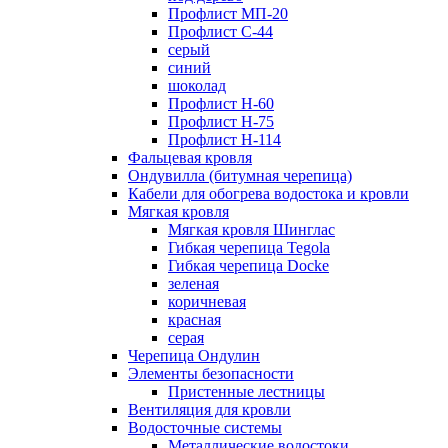
Профлист МП-20
Профлист С-44
серый
синий
шоколад
Профлист Н-60
Профлист Н-75
Профлист H-114
Фальцевая кровля
Ондувилла (битумная черепица)
Кабели для обогрева водостока и кровли
Мягкая кровля
Мягкая кровля Шинглас
Гибкая черепица Tegola
Гибкая черепица Docke
зеленая
коричневая
красная
серая
Черепица Ондулин
Элементы безопасности
Пристенные лестницы
Вентиляция для кровли
Водосточные системы
Металлические водостоки