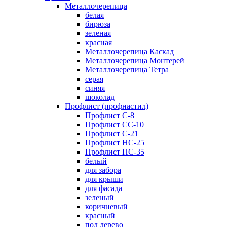
Металлочерепица
белая
бирюза
зеленая
красная
Металлочерепица Каскад
Металлочерепица Монтерей
Металлочерепица Тетра
серая
синяя
шоколад
Профлист (профнастил)
Профлист С-8
Профлист СС-10
Профлист C-21
Профлист НС-25
Профлист НС-35
белый
для забора
для крыши
для фасада
зеленый
коричневый
красный
под дерево