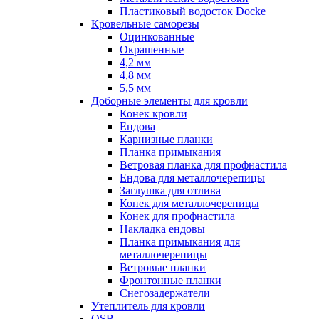
Пластиковый водосток Docke
Кровельные саморезы
Оцинкованные
Окрашенные
4,2 мм
4,8 мм
5,5 мм
Доборные элементы для кровли
Конек кровли
Ендова
Карнизные планки
Планка примыкания
Ветровая планка для профнастила
Ендова для металлочерепицы
Заглушка для отлива
Конек для металлочерепицы
Конек для профнастила
Накладка ендовы
Планка примыкания для
металлочерепицы
Ветровые планки
Фронтонные планки
Снегозадержатели
Утеплитель для кровли
OSB