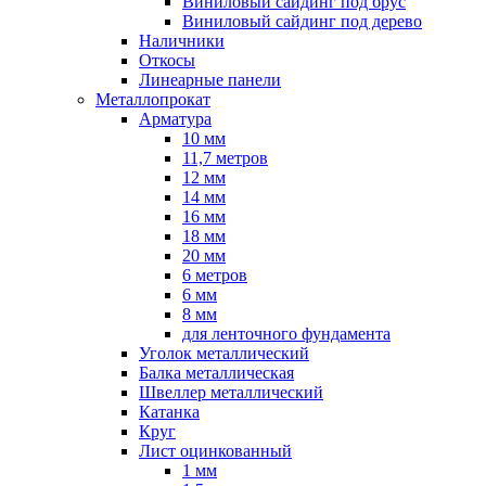
Виниловый сайдинг под брус
Виниловый сайдинг под дерево
Наличники
Откосы
Линеарные панели
Металлопрокат
Арматура
10 мм
11,7 метров
12 мм
14 мм
16 мм
18 мм
20 мм
6 метров
6 мм
8 мм
для ленточного фундамента
Уголок металлический
Балка металлическая
Швеллер металлический
Катанка
Круг
Лист оцинкованный
1 мм