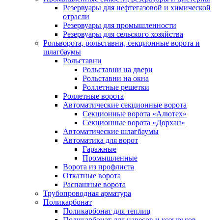
Резервуары для нефтегазовой и химической
отрасли
Резервуары для промышленности
Резервуары для сельского хозяйства
Рольворота, рольставни, секционные ворота и
шлагбаумы
Рольставни
Рольставни на двери
Рольставни на окна
Роллетные решетки
Роллетные ворота
Автоматические секционные ворота
Секционные ворота «Алютех»
Секционные ворота «Дорхан»
Автоматические шлагбаумы
Автоматика для ворот
Гаражные
Промышленные
Ворота из профлиста
Откатные ворота
Распашные ворота
Трубопроводная арматура
Поликарбонат
Поликарбонат для теплиц
Поликарбонат для навесов и козырьков