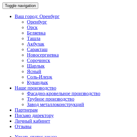
Toggle navigation
Ваш город:
Оренбург
Оренбург
Орск
Беляевка
Ташла
Акбулак
Саракташ
Новосергиевка
Сорочинск
Шарлык
Ясный
Соль-Илецк
Кувандык
Наше производство
Фасадно-кровельное производство
Трубное производство
Завод металлоконструкций
Партнерам
Письмо директору
Личный кабинет
Отзывы
Узнать статус заказа