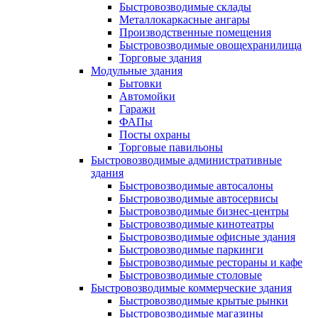
Быстровозводимые склады
Металлокаркасные ангары
Производственные помещения
Быстровозводимые овощехранилища
Торговые здания
Модульные здания
Бытовки
Автомойки
Гаражи
ФАПы
Посты охраны
Торговые павильоны
Быстровозводимые административные
здания
Быстровозводимые автосалоны
Быстровозводимые автосервисы
Быстровозводимые бизнес-центры
Быстровозводимые кинотеатры
Быстровозводимые офисные здания
Быстровозводимые паркинги
Быстровозводимые рестораны и кафе
Быстровозводимые столовые
Быстровозводимые коммерческие здания
Быстровозводимые крытые рынки
Быстровозводимые магазины