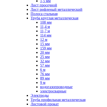
1,5 мм
Лист просечной
Лист рифленый металлический
Полоса стальная
Труба круглая металлическая
108 мм
11,4 м
11,7 м
114 мм
12 м
15 мм
159 мм
20 мм
25 мм
32 мм
57 мм
6 м
76 мм
89 мм
9 м
водогазопроводные
электросварные
Электроды
Труба профильная металлическая
Листовой прокат