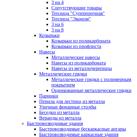
3 на 4
Сопутствующие товары
Теплица "Суперпрочная"
Теплица "Эконом"
3 на 6
3 на 8
Козырьки
Козырьки из поликарбоната
Козырьки из профлиста
Навесы
Металлические навесы
Навесы из поликарбоната
Навесы из металлочерепицы
Металлические грядки
Металлические грядки с полимерным
покрытием
Оцинкованные металлические грядки
Парники
Перила для лестниц из металла
Уличные фонарные столбы
Беседки из металла
Веранды из металла
Быстровозводимые здания
Быстровозводимые бескаркасные ангары
Быстровозводимые каркасные здания