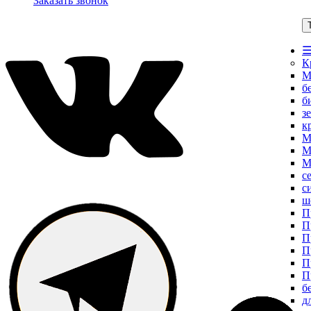
Заказать звонок
☰
К
М
б
б
з
к
М
М
М
с
с
ш
П
П
П
П
П
П
б
д