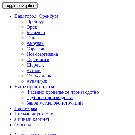
Toggle navigation
Ваш город:
Оренбург
Оренбург
Орск
Беляевка
Ташла
Акбулак
Саракташ
Новосергиевка
Сорочинск
Шарлык
Ясный
Соль-Илецк
Кувандык
Наше производство
Фасадно-кровельное производство
Трубное производство
Завод металлоконструкций
Партнерам
Письмо директору
Личный кабинет
Отзывы
Узнать статус заказа