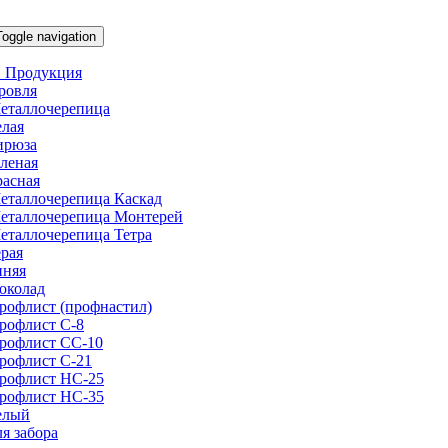
Toggle navigation
 Продукция
ровля
еталлочерепица
елая
ирюза
еленая
расная
еталлочерепица Каскад
еталлочерепица Монтерей
еталлочерепица Тетра
ерая
иняя
околад
рофлист (профнастил)
рофлист С-8
рофлист СС-10
рофлист C-21
рофлист НС-25
рофлист НС-35
елый
ля забора