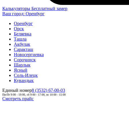
Калькуляторы
Бесплатный замер
Ваш город:
Оренбург
Оренбург
Орск
Беляевка
Ташла
Акбулак
Саракташ
Новосергиевка
Сорочинск
Шарлык
Ясный
Соль-Илецк
Кувандык
Единый номер
8 (3532) 67-00-03
Пн-Пт 9:00 - 19:00, сб 9:00 - 17:00, вс 10:00 - 15:00
Смотреть прайс